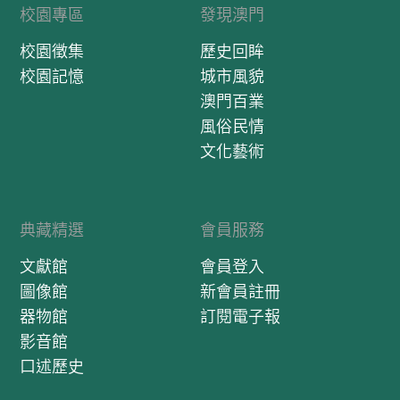
校園專區
發現澳門
校園徵集
歷史回眸
校園記憶
城市風貌
澳門百業
風俗民情
文化藝術
典藏精選
會員服務
文獻館
會員登入
圖像館
新會員註冊
器物館
訂閱電子報
影音館
口述歷史