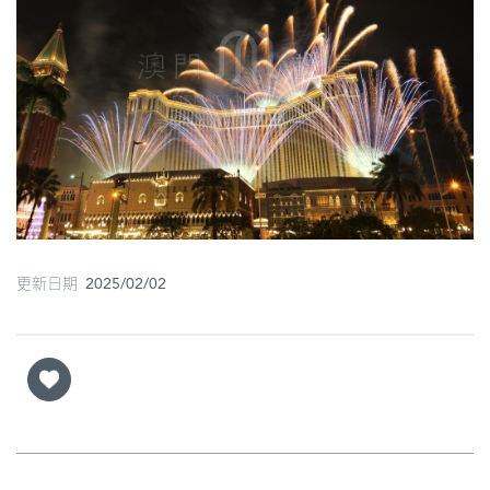
圖
媽
閣
寺
廟
巴
士
更新日期 2025/02/02
教
堂
街
市