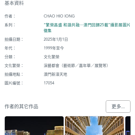
基本資料
作者：
CHAO HIO IONG
系列：
“繁榮昌盛 和諧共融─澳門回歸25載”攝影展圖片
徵集
拍攝日期：
2025年1月1日
年代：
1999年至今
分類：
文化繁榮
文化繁榮：
演藝都會（藝術節／嘉年華／展覽等）
拍攝地點：
澳門新濠天地
圖片編號：
17054
作者的其它作品
更多...