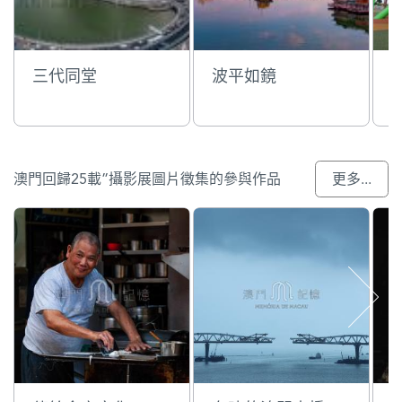
三代同堂
波平如鏡
澳門回歸25載”攝影展圖片徵集的參與作品
更多...