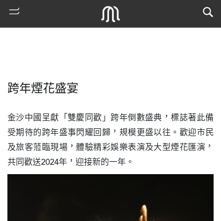
跨年煙花盛宴
金沙中國呈獻「雙慶同歡」跨年倒數盛典，標誌著此備
受期待的跨年盛事閃耀回歸，規模更盛以往。歡迎市民
及旅客蒞臨現場，體驗精彩娛樂表演及大型煙花匯演，
熱
共同歡送2024年，迎接新的一年。
門
搜
索
古
地