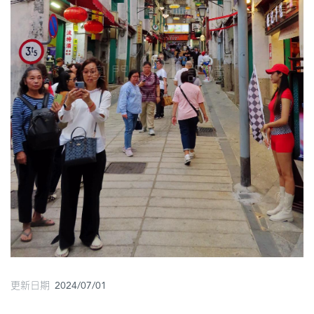
圖
媽
閣
寺
廟
巴
士
教
堂
街
市
更新日期 2024/07/01