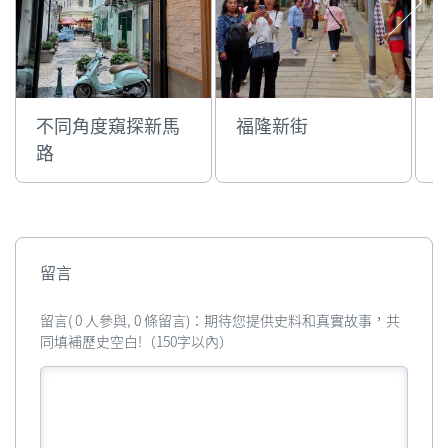
不同角度窺探新馬
福隆新街
路
留言
留言( 0 人參與, 0 條留言)：期待您提供史料和真實故事，共
同填補歷史空白!（150字以內）