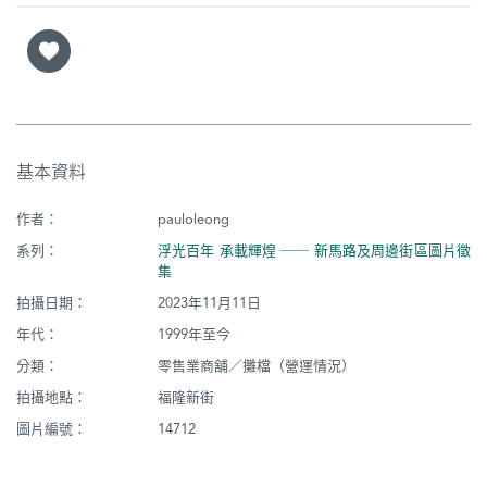
基本資料
作者：
pauloleong
系列：
浮光百年 承載輝煌 ── 新馬路及周邊街區圖片徵
集
拍攝日期：
2023年11月11日
年代：
1999年至今
分類：
零售業商舖／攤檔（營運情況）
拍攝地點：
福隆新街
圖片編號：
14712