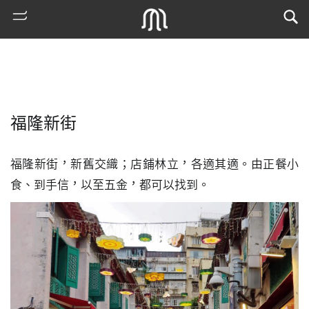
福隆新街
福隆新街，新舊交織；店鋪林立，各適其適。由正餐小
食、到手信，以至五金，都可以找到。
熱
門
搜
索
古
地