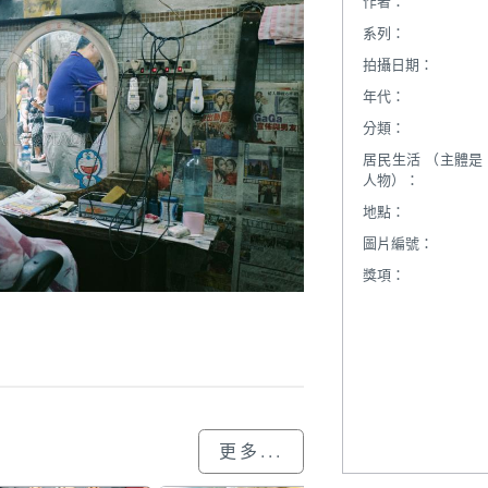
作者：
系列：
拍攝日期：
年代：
分類：
居民生活 （主體是
人物）：
地點：
圖片編號：
獎項：
更多...