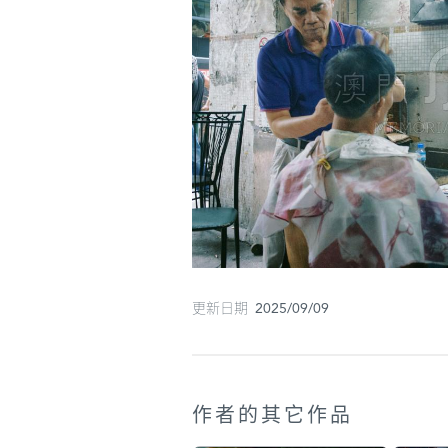
更新日期 2025/09/09
作者的其它作品