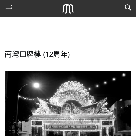
南灣口牌樓 (12周年)
熱
門
搜
索
古
地