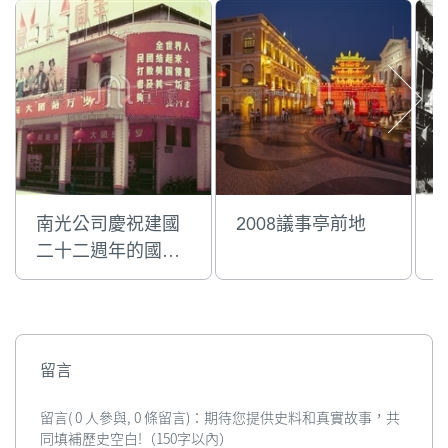
南光公司慶祝建國
2008議事亭前地
二十二週年的國慶
門樓彩牌
留言
留言( 0 人參與, 0 條留言)：期待您提供史料和真實故事，共
同填補歷史空白!（150字以內）