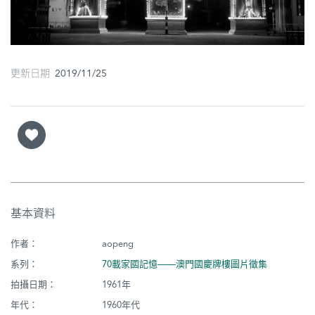
圖
媽
閣
更新日期 2019/11/25
寺
廟
巴
士
教
基本資料
堂
作者：
aopeng
街
市
系列：
70載家國記憶——澳門國慶牌樓圖片徵集
拍攝日期：
1961年
年代：
1960年代