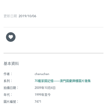
圖
媽
更新日期 2019/10/06
閣
寺
廟
巴
士
基本資料
教
堂
作者：
chanuchan
系列：
70載家國記憶——澳門國慶牌樓圖片徵集
街
拍攝日期：
2009年10月4日
市
年代：
1999年至今
圖片編號：
7471