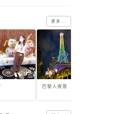
更多...
賞
巴黎人夜景
黑沙行山