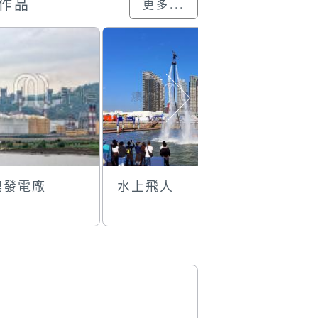
作品
更多...
澳發電廠
水上飛人
離島暮色