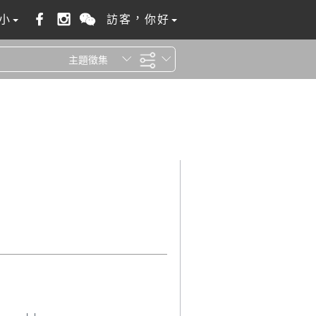
小
訪客，你好
主題徵集
全站