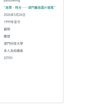
pauloleong
“島聚‧時光──澳門離島圖片徵集”
2026年5月26日
1999年至今
器物
雕塑
澳門科技大學
本人為拍攝者
22550