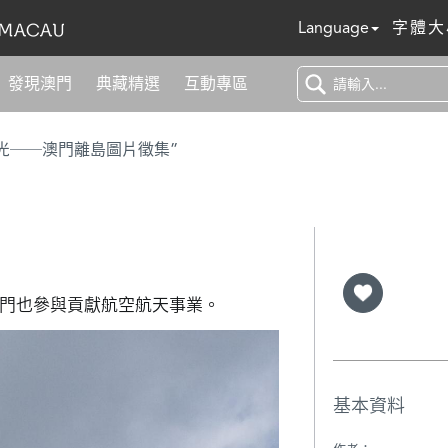
Language
字體大
發現澳門
典藏精選
互動專區
光──澳門離島圖片徵集”
門也參與貢獻航空航天事業。
基本資料