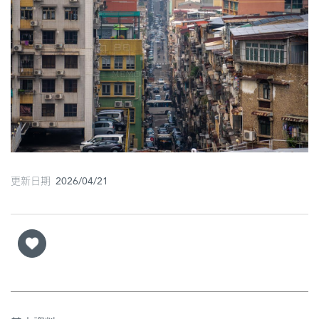
圖
媽
閣
寺
廟
巴
士
更新日期 2026/04/21
教
堂
街
市