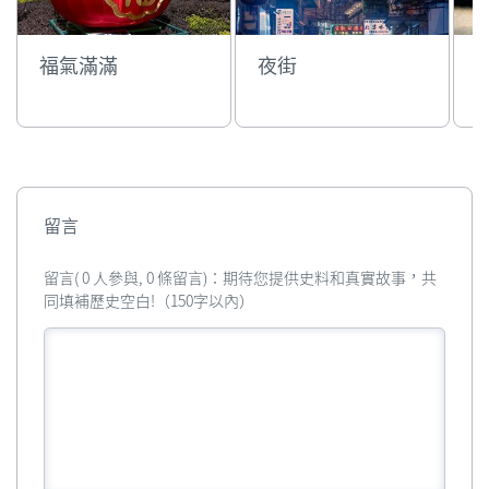
福氣滿滿
夜街
留言
留言( 0 人參與, 0 條留言)：期待您提供史料和真實故事，共
同填補歷史空白!（150字以內）