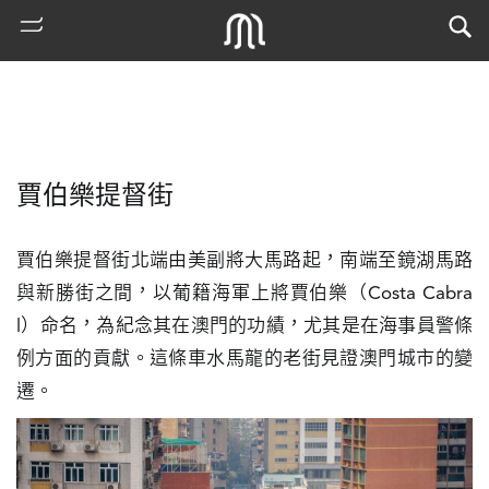
賈伯樂提督街
賈伯樂提督街北端由美副將大馬路起，南端至鏡湖馬路
與新勝街之間，以葡籍海軍上將賈伯樂（Costa Cabra
l）命名，為紀念其在澳門的功績，尤其是在海事員警條
熱
例方面的貢獻。這條車水馬龍的老街見證澳門城市的變
門
遷。
搜
索
古
地