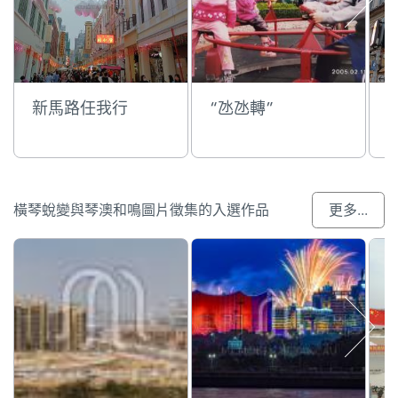
新馬路任我行
“氹氹轉”
橫琴蛻變與琴澳和鳴圖片徵集的入選作品
更多...