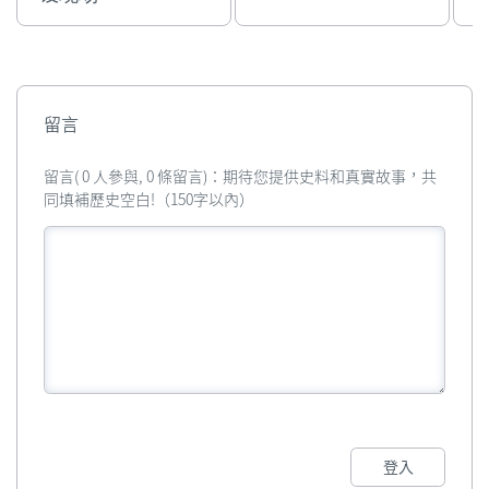
留言
留言( 0 人參與, 0 條留言)：期待您提供史料和真實故事，共
同填補歷史空白!（150字以內）
登入