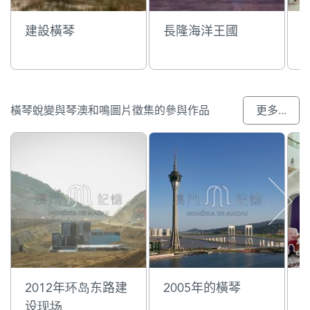
建設橫琴
長隆海洋王國
橫琴蛻變與琴澳和鳴圖片徵集的參與作品
更多...
2012年环岛东路建
2005年的橫琴
设现场