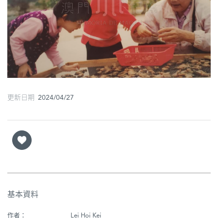
圖
媽
閣
寺
廟
更新日期 2024/04/27
巴
士
教
堂
街
市
基本資料
作者：
Lei Hoi Kei