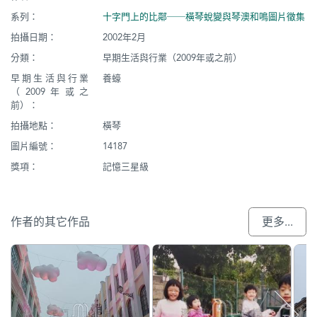
系列：
十字門上的比鄰──橫琴蛻變與琴澳和鳴圖片徵集
拍攝日期：
2002年2月
分類：
早期生活與行業（2009年或之前）
早期生活與行業
養蠔
（2009年或之
前）：
拍攝地點：
橫琴
圖片編號：
14187
獎項：
記憶三星級
作者的其它作品
更多...