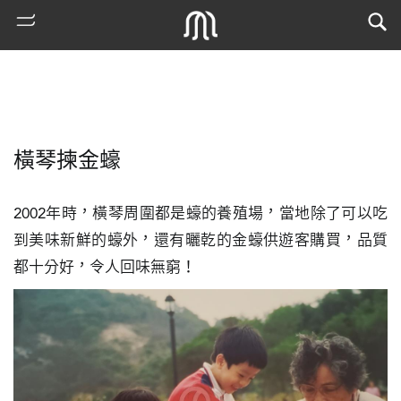
橫琴揀金蠔
2002年時，橫琴周圍都是蠔的養殖場，當地除了可以吃
到美味新鮮的蠔外，還有曬乾的金蠔供遊客購買，品質
都十分好，令人回味無窮！
熱
門
搜
索
古
地