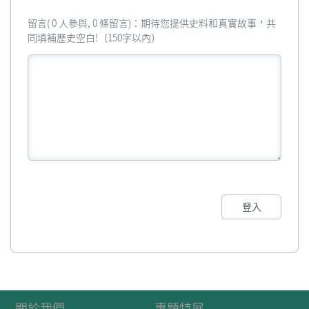
留言( 0 人參與, 0 條留言)：期待您提供史料和真實故事，共
同填補歷史空白!（150字以內）
登入
關於我們
專題特展