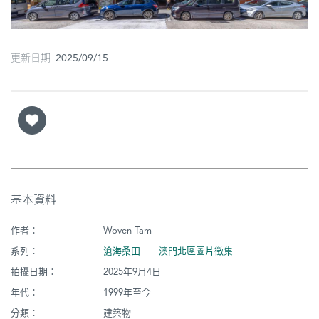
圖
媽
更新日期 2025/09/15
閣
寺
廟
巴
士
基本資料
教
堂
作者：
Woven Tam
街
系列：
滄海桑田──澳門北區圖片徵集
市
拍攝日期：
2025年9月4日
年代：
1999年至今
分類：
建築物