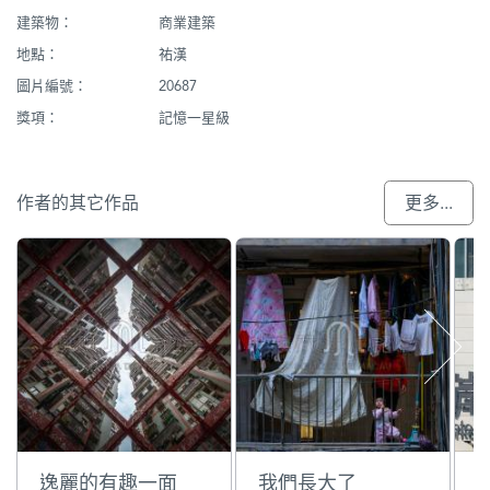
建築物：
商業建築
地點：
祐漢
圖片編號：
20687
獎項：
記憶一星級
作者的其它作品
更多...
逸麗的有趣一面
我們長大了