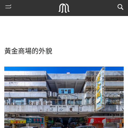
黃金商場的外貌
熱
門
搜
索
古
地