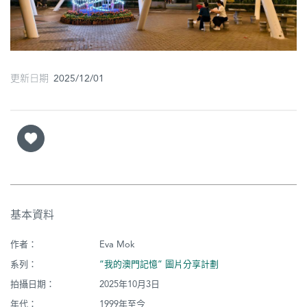
圖
媽
閣
更新日期 2025/12/01
寺
廟
巴
士
教
堂
基本資料
街
作者：
Eva Mok
市
系列：
“我的澳門記憶” 圖片分享計劃
拍攝日期：
2025年10月3日
年代：
1999年至今