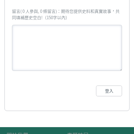
留言( 0 人參與, 0 條留言)：期待您提供史料和真實故事，共
同填補歷史空白!（150字以內）
登入