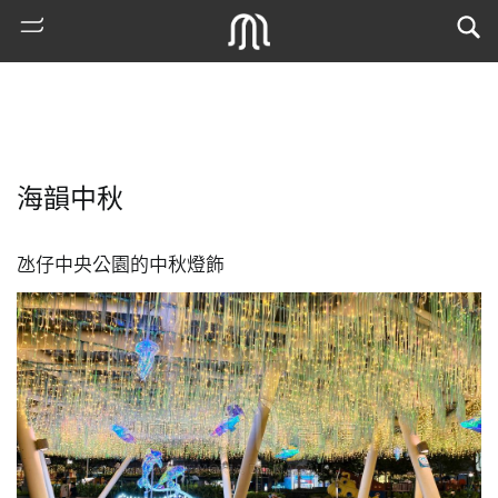
海韻中秋
氹仔中央公園的中秋燈飾
熱
門
搜
索
古
地