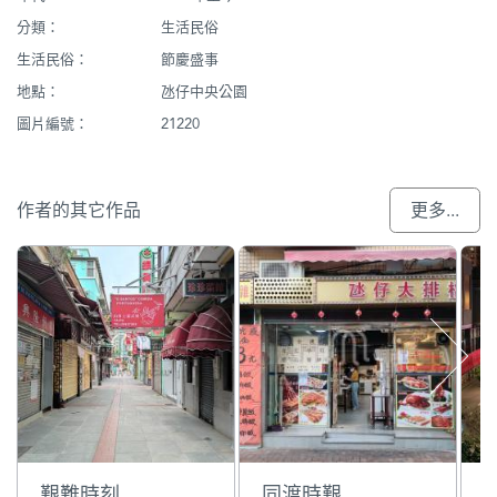
分類：
生活民俗
生活民俗：
節慶盛事
地點：
氹仔中央公園
圖片編號：
21220
作者的其它作品
更多...
艱難時刻
同渡時艱