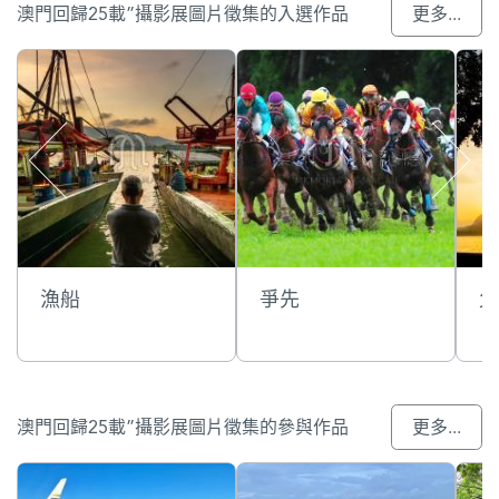
澳門回歸25載”攝影展圖片徵集的入選作品
更多...
漁船
爭先
父
澳門回歸25載”攝影展圖片徵集的參與作品
更多...