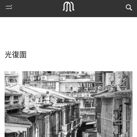
光復圍
熱
門
搜
索