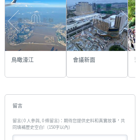
鳥瞰濠江
會議新面
舊
留言
留言( 0 人參與, 0 條留言)：期待您提供史料和真實故事，共
同填補歷史空白!（150字以內）