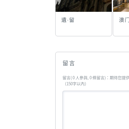
遺·留
澳
留言
留言( 0 人參與, 0 條留言)：期待
（150字以內）