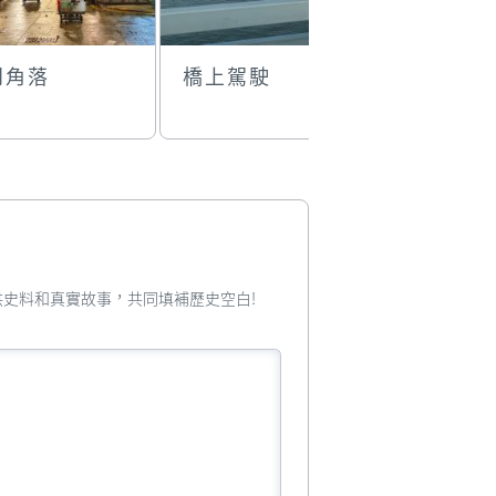
门角落
橋上駕駛
瘋堂斜巷
漫步
您提供史料和真實故事，共同填補歷史空白!