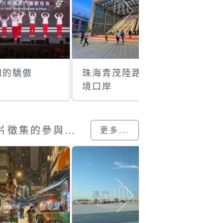
們的驕傲
珠海青茂陸路邊
澳門國際
境口岸
巡遊
澳門回歸25載”攝影展圖片徵集的參與作品
更多...