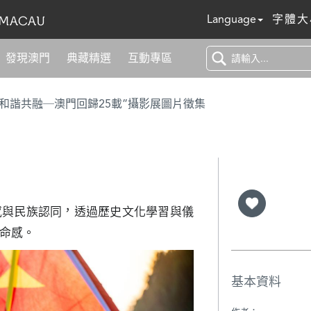
Language
字體大
發現澳門
典藏精選
互動專區
 和諧共融─澳門回歸25載”攝影展圖片徵集
感與民族認同，透過歷史文化學習與儀
命感。
基本資料