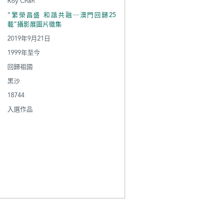
Roy Chan
“繁榮昌盛 和諧共融─澳門回歸25
載”攝影展圖片徵集
2019年9月21日
1999年至今
回歸祖國
黑沙
18744
入選作品