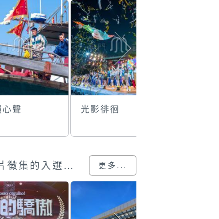
韻心聲
光影徘徊
童真之旅
澳門回歸25載”攝影展圖片徵集的入選作品
更多...