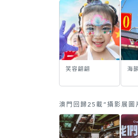
笑容翩翩
海