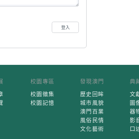
登入
展
校園專區
發現澳門
典
章
校園徵集
歷史回眸
文
覽
校園記憶
城市風貌
圖
澳門百業
器
風俗民情
影
文化藝術
口