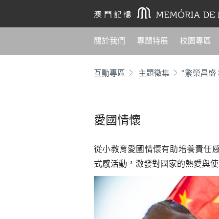
關於我們
專題特展
校園專區
互動專區
主題徵集
“繁榮昌盛
愛國情懷
從小教育愛國情懷有助培養責任
式感活動，激發對國家的熱愛與使