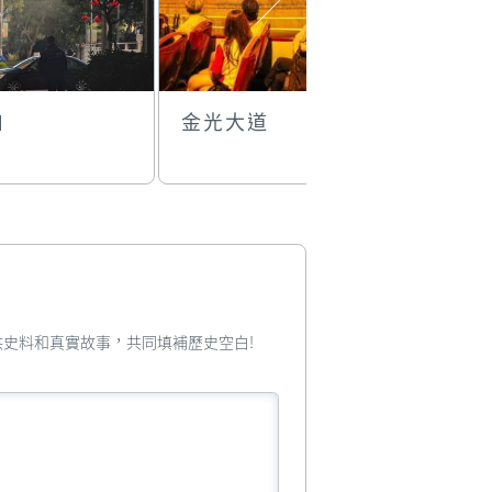
归
金光大道
苦難善耶
出巡
您提供史料和真實故事，共同填補歷史空白!