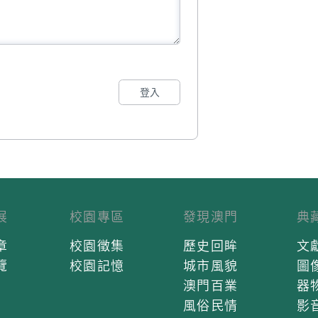
登入
展
校園專區
發現澳門
典
章
校園徵集
歷史回眸
文
覽
校園記憶
城市風貌
圖
澳門百業
器
風俗民情
影