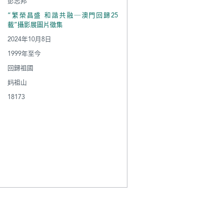
彭志邦
“繁榮昌盛 和諧共融─澳門回歸25
載”攝影展圖片徵集
2024年10月8日
1999年至今
回歸祖國
妈祖山
18173