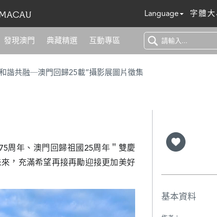
Language
字體大
發現澳門
典藏精選
互動專區
 和諧共融─澳門回歸25載”攝影展圖片徵集
75周年、澳門回歸祖國25周年＂雙慶
未來，充滿希望再接再勵迎接更加美好
基本資料