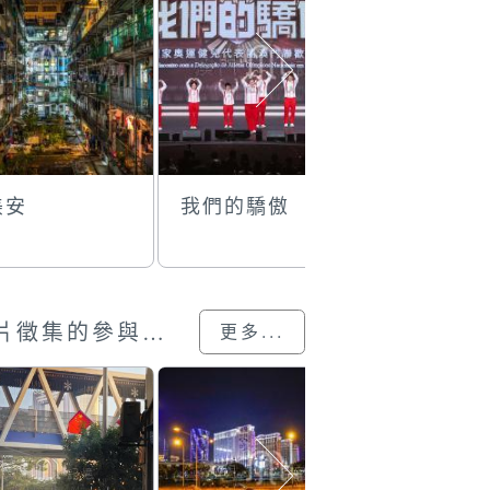
美安
我們的驕傲
格蘭披治
車展
澳門回歸25載”攝影展圖片徵集的參與作品
更多...