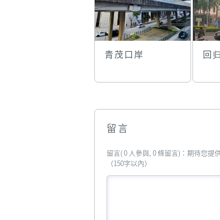
青茂口岸
回
留言
留言( 0 人參與, 0 條留言)：期待
（150字以內）