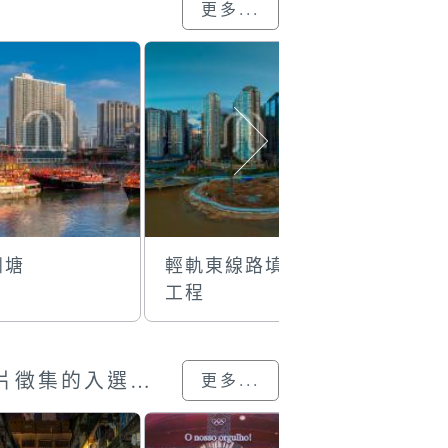
更多...
洲塘
輕軌東線路填海
花地玛堂
工程
澳門回歸25載”攝影展圖片徵集的入選作品
更多...