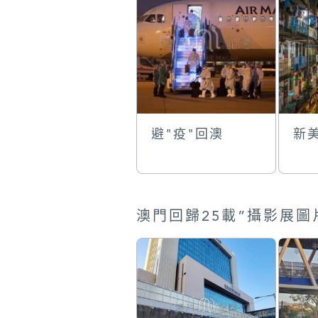
避"疫"回澳
新