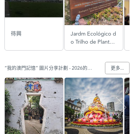
待興
Jardm Ecológico d
C
o Trilho de Plantas
d
Medicinais e Arom
áticas e Jardim de
Plantas Medicinais
“我的澳門記憶” 圖片分享計劃 - 2026的參與作品
更多...
Chinesas so Sul