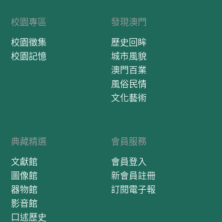
校園專區
發現澳門
校園徵集
歷史回眸
校園記憶
城市風貌
澳門百業
風俗民情
文化藝術
典藏精選
會員服務
文獻館
會員登入
圖像館
新會員註冊
器物館
訂閱電子報
影音館
口述歷史