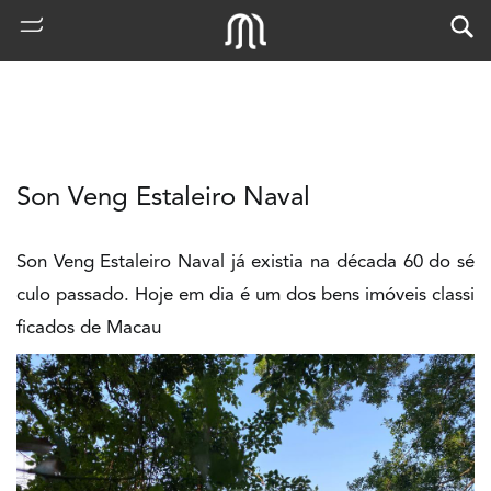
Son Veng Estaleiro Naval
Son Veng Estaleiro Naval já existia na década 60 do sé
culo passado. Hoje em dia é um dos bens imóveis classi
ficados de Macau
熱
門
搜
索
古
地