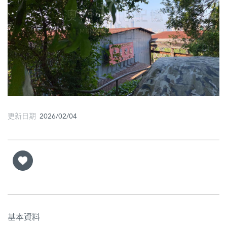
圖
媽
閣
寺
廟
巴
更新日期 2026/02/04
士
教
堂
街
市
基本資料