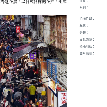
作者：
年专题花展，以各式各样的花卉，组成
系列：
拍攝日期：
年代：
分類：
文化繁榮：
拍攝地點：
圖片編號：