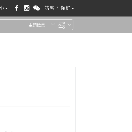
小
訪客，你好
主題徵集
全站