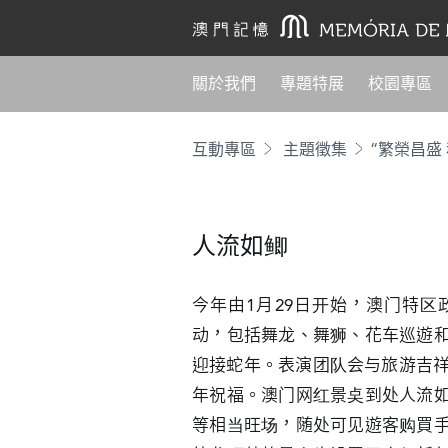
關於我們
專題特展
校園專區
互動專區
主題徵集
“繁榮昌盛
人流如鲫
今年由1月29日开始，澳门特
动，包括舞龙、舞狮、花车巡遊
迎接蛇年。表演团队会与旅游吉祥
年祝福。澳门网红景奌到处人流
等相当旺场，随处可见遊客购買