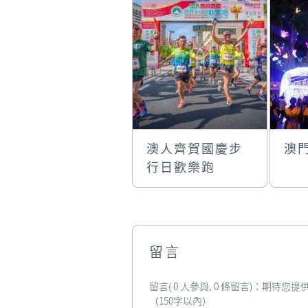
澳人齊賀國慶步
澳門
行日歡樂跑
留言
留言( 0 人參與, 0 條留言)：期待
（150字以內）