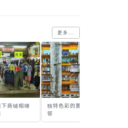
更多...
情下商铺相继
独特色彩的舊屋
没有乘客
業
邨