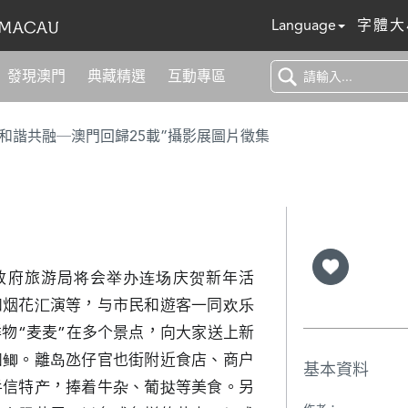
Language
字體大
發現澳門
典藏精選
互動專區
 和諧共融─澳門回歸25載”攝影展圖片徵集
区政府旅游局将会举办连场庆贺新年活
和烟花汇演等，与市民和遊客一同欢乐
物“麦麦”在多个景点，向大家送上新
如鲫。離岛氹仔官也街附近食店、商户
基本資料
手信特产，捧着牛杂、葡挞等美食。另