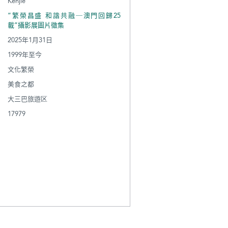
Kenjie
“繁榮昌盛 和諧共融─澳門回歸25
載”攝影展圖片徵集
2025年1月31日
1999年至今
文化繁榮
美食之都
大三巴旅遊区
17979