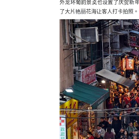
外龙环葡韵景奌也设置了庆贺新
了大片艳丽花海让客人打卡拍照。