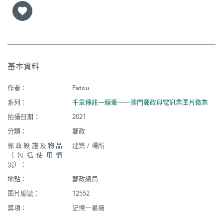
基本資料
作者：
Fatou
系列：
千里傳訊一線牽——澳門郵政與電訊業圖片徵集
拍攝日期：
2021
分類：
郵政
郵政設施及物品
建築 / 場所
（包括使用情
況）：
地點：
郵政總局
圖片編號：
12552
獎項：
記憶一星級