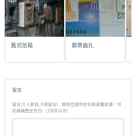
舊式信箱
郵票齒孔
留言
留言( 0 人參與, 0 條留言)：期待您提供史料和真實故事，共
同填補歷史空白!（150字以內）