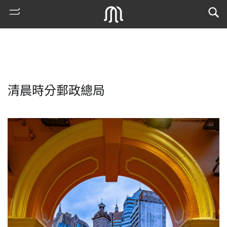
清晨時分郵政總局
熱
門
搜
索
古
地