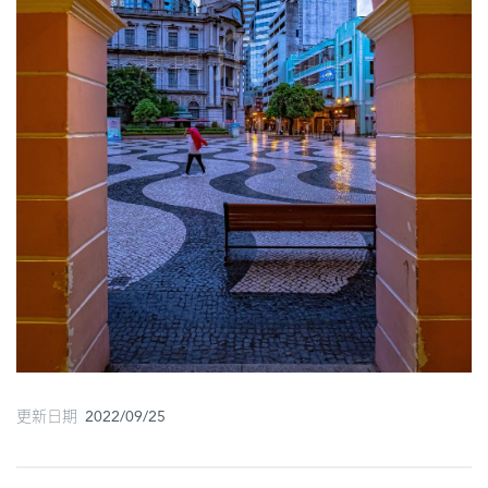
圖
媽
閣
寺
廟
巴
士
教
堂
街
市
更新日期 2022/09/25