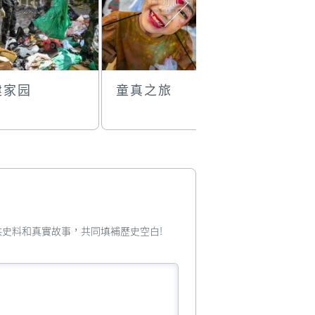
建家园
童真之旅
拜佛
您提供史料和真實故事，共同填補歷史空白!