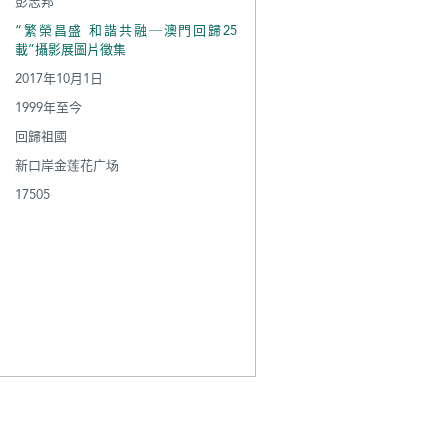
彭志邦
“繁榮昌盛 和諧共融─澳門回歸25
載”攝影展圖片徵集
2017年10月1日
1999年至今
回歸祖國
新口岸金莲花广场
17505