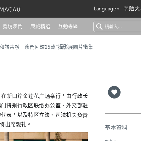
Language
字體大
發現澳門
典藏精選
互動專區
 和諧共融─澳門回歸25載”攝影展圖片徵集
8时在新口岸金莲花广场举行，由行政长
澳门特别行政区联络办公室、外交部驻
的代表，以及特区立法、司法机关负责
将出席观礼。
基本資料