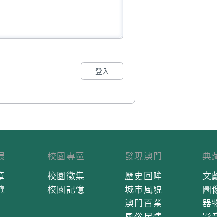
登入
展
校園專區
發現澳門
典
章
校園徵集
歷史回眸
文
覽
校園記憶
城市風貌
圖
澳門百業
器
風俗民情
影