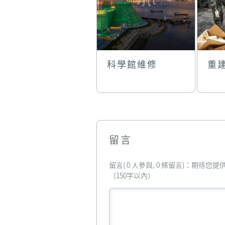
科學館維修
重
留言
留言( 0 人參與, 0 條留言)：期待
（150字以內）