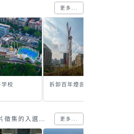
更多...
平学校
拆卸百年煙囪
莲峰体育
澳門回歸25載”攝影展圖片徵集的入選作品
更多...