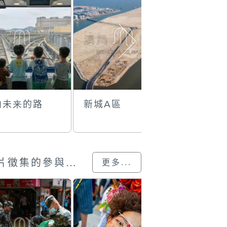
向未来的路
新城A區
格蘭披治
車展
澳門回歸25載”攝影展圖片徵集的參與作品
更多...