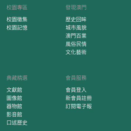
校園專區
發現澳門
校園徵集
歷史回眸
校園記憶
城市風貌
澳門百業
風俗民情
文化藝術
典藏精選
會員服務
文獻館
會員登入
圖像館
新會員註冊
器物館
訂閱電子報
影音館
口述歷史