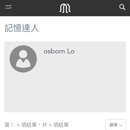
記憶達人
osborn Lo
熱
門
搜
索
古
第 1 - 4 項結果，共 4 項結果
排序
地