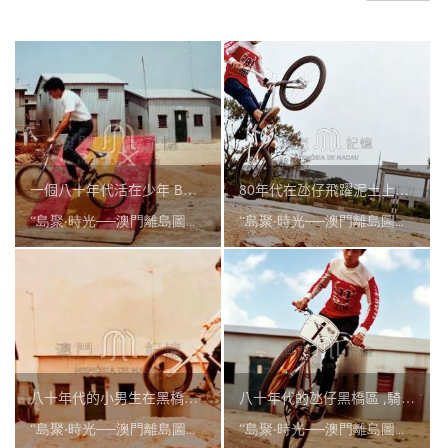
圖
媽
閣
寺
廟
一個八十年代活在少年 BMX 飛躍的小男生.
80年代在氹仔飛躍泥土上的小男生.
巴
“島聚‧時光──澳門離島圖片徵集”
“島聚‧時光──澳門離島圖片徵集”
士
教
堂
街
市
八十年代的小男生在黑橋區的飛躍.
八十年代的氹仔黑橋區 ,騎著BMX的小男生，風一樣飛躍街巷。
“島聚‧時光──澳門離島圖片徵集”
“島聚‧時光──澳門離島圖片徵集”