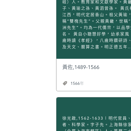
岐）人。教育家和文獻學家。黃
子、黃瑜之孫、黃泗曾孫。 黃氏
江西，明代定居香山。祖父黃瑜
稱“雙槐先生”。父親黃畿，世稱
洲先生”。均為一代儒宗，以品學
名。 黃自小聰慧好學，幼承家風
歲時讀《孝經》，八歲時鑽研詩
及天文、曆算之書。明正德五年
（1510）考中解元；明嘉靖元年
（1522）榮登進士，選庶吉士，
林院編修。[1] 當時，朝廷發生
黃佐,1489-1566
宗“大禮議”政治事件。明正德皇
（朱厚照）死後無子，明嘉靖皇
1566年
（朱厚熜）以“兄終弟及”身份，
王繼位。藩王授意大臣議尊他的
興獻王為皇考（即去世的太上皇
不少大臣認為不合禮法，應尊正
帝之父（孝宗）為皇考，興獻王
叔父才是。黃聯名簽署奏章，
徐光啟,1562-1633 | 明代官員
據“禮”力爭。因此得罪皇帝，黃
者、科學家。字子先。上海縣徐
放任江西僉事，不久改任廣西督