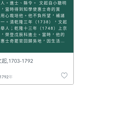
》等文獻。 清康熙二十三年
）人。進士、縣令。 文起自小聰明
684），劉世重寫下《澳門》一
人，當時得到知學使惠士奇的賞
[1] 窮島陰崖有浪痕[3]，銀樓粉
，用心栽培他。他不負所望，補諸
乾坤。[4] 番童夜上三巴寺，洋
一。清乾隆三年（1738），文起
維十字門。[5][6] 斜日聽鐘纔早
舉人；乾隆十三年（1748）上京
7]，妙檀羅拜又黃昏。[8] 思傳六
考，榮登戊辰科進士。當時，他的
夷變，今識中華禮教尊。[9] 現
師惠士奇罷官回歸吳地，因生活貧
世重的《嘯廬春恩》四首：[10]
而變賣房屋。文起獲悉後，聯同其
廬在前山寨南，與澳門相望。家文
學捐贈600兩，為恩師將房產“紅
處士延余讀書於此。） 有村皆面
齋”贖回。此事四方傳為美談。 文
起,1703-1792
，無樹不生濤。 潮落漁收網，溪晴
先後擔任湖南臨湘縣令、貴州仁懷
啄桃。 雨痕沿白氈，草色上青袍。
令。仁懷當地偏僻貧窮，苛捐雜稅
1792年
聞樵唱，前山一路高。 市橋通白
分沉重。到任後，他減免貧民稅
11]，望不斷青洲。[12] 瘴海聞歸
，改善人民的生活。當地文化落
邊山見放牛。 驪龍終抱窟[13]，
，許多人不識字。他燒錄詩文，興
會橫秋。[14] 杖畫燈明裡，寒生
教育；秉公執法，磊落辦事，深受
5] 古驛羸驢倦[16]，官亭
民眾的愛戴和擁護。[1] 某日，
碣荒。 鬼磷穿亂竹，虎跡印平岡。
婦人夥同姦夫殺死親夫，將屍體投
客崖行險，關期趁路忙。 眼邊成感
山洞中。文起派官兵搜尋數月，找
梗意何長？[17] 揮塵隨裘帶，
死者未變質的屍體。杵作按照慣