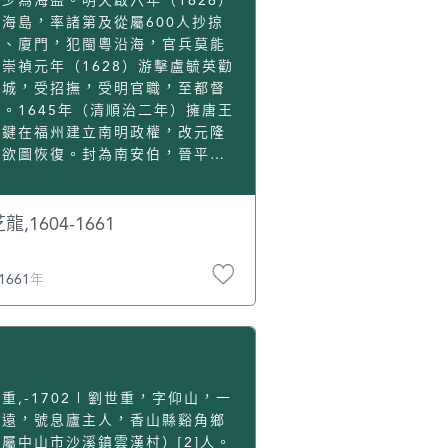
少為海盜。明天啟六年（1626）
，不僅在澳門文學史上有極高的價
據海島，率諸第及從屬600人抄掠
，還成為直接反映明朝萬曆年間澳
門、廈門，犯閩粵沿海，官兵莫能
歷史及社會生活最生動、最珍貴的
崇禎元年（1628）游擊盧毓英勸
料。他在澳門的短暫停留所獲得的
歸城，受招撫，受明官職，至都督
刻印象，甚至影響其日後的文學創
。1645年（清順治二年）擁唐王
。他的傳世之作有傳奇《牡丹亭》
聿鍵在福州建立南明政權，改元隆
即《還魂記》）、《南柯記》、
，欲圖恢復。封為南安伯，晉平國
邯鄲記》和《紫釵記》，合稱《臨
。隆武二年（清順治三年）清軍入
四夢》或《玉茗堂四夢》。《牡丹
，不聽其子成功勸告，不戰而降，
的第二十一齣“謁遇”中提到“番
遣往北京。順治十六年，鄭成功入
龍,1604-1661
們建造”的香山澳多寶寺，從側面
灣，芝龍為清廷所殺。
映了澳門聖保祿教堂的影響。
1661年
重,-1702 | 劉世重，字仰山，一
任遠，號息廬主人，香山縣谿角鄉
屬中山市沙溪鎮雲漢村）[2]人。