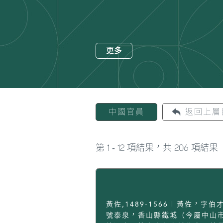
更多
中國官員
返回上層
1
12
206
第
-
項結果，共
項結果
黃佐,1489-1566 | 黃佐，字伯
號泰泉，香山縣鐵城（今屬中山