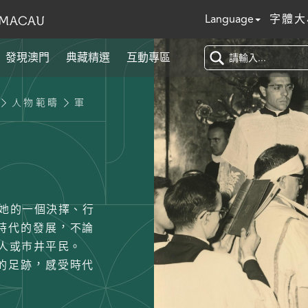
Language
字體大
發現澳門
典藏精選
互動專區
人物範疇
軍
/她的一個決擇、行
時代的發展，不論
人或巿井平民。
的足跡，感受時代