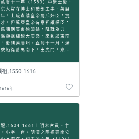
萬曆十一年（1583）中進士後，
南京大常寺博士和禮部主事。萬曆
九年，上疏直請皇帝罷斥奸臣，提
賢才，但萬曆皇帝有意袒護權臣，
他遠謫到廣東徐聞縣，降職為典
。湯顯祖翻越大庾嶺，來到廣東南
縣，後到達廣州。直到十一月，湯
祖乘船從番禺南下，出虎門，來到
江左側的貿易港香山澳（即澳
）。這期間，湯顯祖寫下了《聽香
譯者》（兩首）、《香山驗香所採
祖,1550-1616
口號》、《香嶴逢賈胡》四首關於
門的詩。在這些詩篇中，他描繪了
1616年
萄牙商人：“不住田園不樹桑，珴
衣錦下雲檣。”形容葡萄牙少
：“花面蠻姬十五強，薔薇露水拂
妝。”這些詩篇，成了傳世最早以
門為素材的中文古詩。湯顯祖來到
洋雜處的澳門，香山澳通事向他介
龍,1604-1661 | 明末官員。字
了海外貿易的盛況，他用詩的語
皇，小字一官。明清之際福建南安
，描繪了一幅16世紀的澳門風情