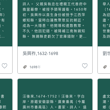
表
北京傳
為清軍攻陷，京師告急戒嚴。孫宸上
年
詩人。 父親吳執忠在禮親王代善府中
舉
潛心
物及
疏陳述應變方略七條，並與閩粵籍京
京，
擔當幕僚，被授予頭等護衛。1650年
（1
都有
年，
官上德勝門，協助將士守城，發誓以
年）
初，吳興祚以貢生身份被授予江西萍
為
重陳
、農
身殉國；倡議捐獻薪俸，變賣金飾用
計有
鄉知縣，當時白蓮教聚眾反抗朝廷，
廬
辨
智育
以犒勞守城將士。當時，很多官吏到
儀、
成為一大隱患，他開導和遣散教眾。
社”
即
用
市上搶購馬匹，作為逃難所用。孫宸
）、
不久，他因犯錯，被降補江南無錫知
世
，理
力
卻說：“君辱臣死，買馬何用？！”充
志》
縣。 無錫縣吏虧欠了官庫錢財，更換
及
地、
利瑪
分體現他報國忠君的堅決態度。 崇禎
及安
了幾任也沒法償還，免職後仍留在任
聞
學
何原
三年（1630），孫宸返禮部視事，次
十三
所不許離去。吳興祚到任後，為本縣
十六
等
超在
年十月晉升南京禮部尚書（享受一品
少卿
請求豁免這筆虧欠款，那些應當償還
隸
吳興祚,1632-1698
劉世
禮
俸祿）。 崇禎七年（1634），孫宸
康熙
的則捐出私財代為繳納。吳興祚用耕
縣
禮》
在任內病故，年僅58歲。 李孫宸被
種官田所得的租錢僱用勞役，老百姓
溪
1698年
小學
製
追贈太子太保，諡號“文介公”。他的
功
的困難得以解除。發生饑荒時，他又
詩
類。
政全
曾祖父李惇、祖父李詒德、父親李厥
蒙賜
叫人煮粥救濟給饑餓的百姓。 八旗兵
想
兩
事、
永，都被封光祿大夫、太子太保，追
駐防蘇州，吳興祚向領兵的固山請求
為
他的
種
贈為禮部尚書銜。 李孫宸之子李果
允許自己單騎前往軍中進行約束。有
低調
戶，
除對
植。孫子李世綸受庇蔭進入國子監讀
的士兵偷吃老百姓家的雞，被吳興祚
重
尊評
系統
書。 李孫宸著有《建霞樓文集》十
查出後，立即鞭打，以示處罰，使士
怒
字書
汪後來,1674-1752 | 汪後來，字白
盧文
功
水利
卷、《詩集》21卷、《翔齋稿》、
兵都嚴格遵守紀律。1674年，吳興祚
死於
鄉
岸，原籍安徽歙縣，廣東番禺（今屬
潮
貢獻
晚年
《南沐齋稿》、《北舟小草》等。[1]
遷為行人（官名，掌管接待諸侯及諸
浮
康熙
廣州市番禺區）人。畫家、詩人。 遠
鄉