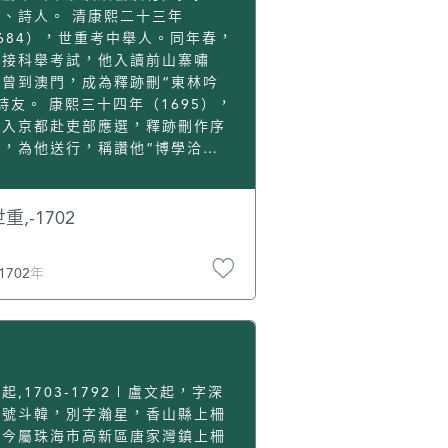
人、詩人。 清康熙二十三年
684），世重考中舉人。同年春，
迎接科舉考試，他入讀前山寨嘯
，曾到澳門，成為釋跡刪“東林吟
詩友。 康熙三十四年（1695），
重入京都赴吏部應選，釋跡刪作序
詩，為他送行，稱讚他“博學洽
，練達政事”。 康熙三十五年至三
年（1696-1697），世重擔任直
行唐縣（今屬河北省石家莊）知
重,-1702
。母親逝世後，他辭官歸里，在東
開闢地方，建造池榭園林，日夕吟
1702年
歌唱。泛舟羅浮，產生超然世外的
法。 晚年時候，世重居住鄉下，行
謹慎，為人厚道，以身作則，做事
。清康熙四十一年（1702），世
因破除本縣沙田的陳規陋習，而激
了省中大官吏，被關進監牢，不幸
起,1703-1792 | 盧文起，字深
獄中。[1] 劉世重著有《東溪羅
，號斗韓，別字瀚星，香山縣上柵
集》、《東溪詩選》、《振綺堂
（今屬珠海市高新區唐家灣鎮上柵