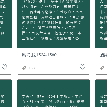
畿之
（1553）進士。歷任江西樂平知縣，
人。
祖籍
監察御史，右僉都御史，後出任浙
任
，世
江、福建等省巡撫。生性耿直，不畏
十
“粵
權貴豪強，素以敢言著稱。《明史·龐
拔
知
尚鵬傳》稱他“慷慨任事，頗有經濟
把
，三
之才”，“所至搏擊豪強，吏民震
史
、詞
懾”。因民苦徭役，他在浙、閩、粵
雄
三省推行一條鞭法，政聲卓著，各地
顯
民眾皆立生祠祀之。龐尚鵬出任廣東
珠
授翰
監察御史之初，十分關懷澳門。他認
門
一
為，葡萄牙人入住澳門後僅數年，使
山
龐尚鵬,1524-1580
湯顯
帝
荒島變成“雄然巨鎮”，成為一處繁華
香
帝
商埠。出於士大夫對國家的責任感，
澳
1580年
由藩
嘉靖四十三年（1564）冬，在他離開
葡
生父
廣東出任浙江巡撫時，將其在澳門所
珂
），
見及他對澳門問題的態度，寫成一份
女
德皇
奏章上報朝廷。奏章題為《陳末議以
朝
為皇
保海隅萬世治安疏》，又稱《區劃濠
澳
鏡保安海隅疏》或《撫處濠鏡澳
華
、學
李孫宸,1576-1634 | 李孫宸，字代
鄭芝
被流
疏》。這份奏章節細記載了澳門開埠
紹
家匯
玄，別字伯襄，號小灣[1]，香山欖都
飛
學。
初期的真實情況，內容豐富。它較早
言