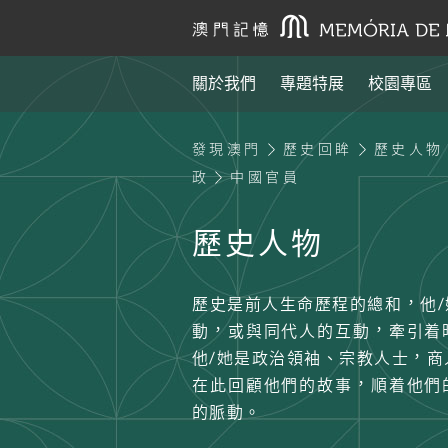
關於我們
專題特展
校園專區
發現澳門
歷史回眸
歷史人物
政
中國官員
歷史人物
歷史是前人生命歷程的總和，他
動，或與同代人的互動，牽引着
他/她是政治領袖、宗教人士，商
在此回顧他們的故事，順着他們
的脈動。