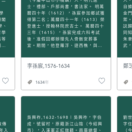
十二
（今屬中山市小欖鎮）人。明代進
人。
祠，
地記錄了“濠鏡澳”和最早記載“澳
畫
士，禮部、戶部尚書，書法家。 明萬
自
2]
門”兩個地名；首次記載16世紀葡萄
值
學
曆四十年（1612），孫宸參加鄉試獲
金
。他
牙商人在浪白外洋及澳門近海的貿易
門
淵閣
得第二名；萬曆四十一年（1613）榮
禦。
情況，還記載了葡萄牙人入居澳門
史
學、
登進士，授翰林院庶吉士。 萬曆四十
説
後，澳門的迅速發展，以及葡萄牙人
深
哲學
三年（1615），孫宸完成六科考試
同知
為
的驕悍和“不甚守法”的情況。這份奏
作
藻等
後，准假回鄉辦理先人骨骸安葬事
朱
待遊
章以後曾在多種典籍中載錄，如《廣
（
觸到
宜。期間，他登羅浮、遊西樵，與農
武
起
東通誌》、《明經世文編》、《天下
《
西
夫樵漢牧人相處，共敘山茶素餐；所
公
司
郡國利病書》、《澳門紀略》、《香
川
學東
到之處，皆有賦詠，也到香山勝境虎
閩
翰林
山縣誌》等，是一份史料價值極高的
亭》
光啟
遜岩遊覽，有詩志其事。 一年後，孫
被
李孫宸,1576-1634
鄭芝
世
澳門文獻。
鬼
會傳
宸返回京師覆命，授職掌內書堂，之
台
議河
反
後掌管左春坊左庶子，奉命纂修文章
1634年
郎職
次接
書翰。 明天啟五年（1625），孫宸
使龍
在南
升任國子監祭酒；天啟六年（1626）
被薦
訪。
升詹事府侍讀學士（掌管皇后與太子
此，
在北
家事、教太子讀書等事務）兼庶吉士
廣州
教司；不久，晉升南京禮部右侍郎兼
書
論教
署禮部、戶部尚書。 明崇禎初年，孫
吳興祚,1632-1698 | 吳興祚，字伯
劉世
之
3歲
宸升為禮部左侍郎兼翰林院察典、經
主教傳
成，號留村，原籍浙江山陰（今紹興
字
五
o
筵講官。當時通州、薊州、遵化等城
年入
市），入漢軍正紅旗籍。兩廣總督、
（今