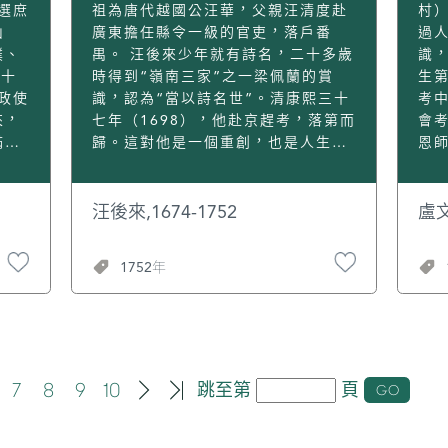
人物
六年
小欖舜舉何公祠，建於明萬曆年間
侯的上卿之禮），仍留下負責處理知
集
選庶
祖為唐代越國公汪華，父親汪清度赴
村
代先
告此
（1573-1620），現存李孫宸為該祠
縣事務；又因漕運總督帥顏保舉薦，
（1
山
廣東擔任縣令一級的官吏，落戶番
過
纂成
天。
中堂題寫的“積厚流芳”木匾，因此，
他被破格提拔為福建按察使，為清廷
首：
僕、
禺。 汪後來少年就有詩名，二十多歲
識
此書
》。
何公祠俗稱“積厚祠”。[2] 萬曆三十
收復鄭成功所佔廈門、金門等地。
閣自
二十
時得到“嶺南三家”之一梁佩蘭的賞
生第
錄史
八年（1610）十二月二十日，巡按廣
1681年，吳興祚被提升為兩廣總督。
舶星
政使
識，認為“當以詩名世”。清康熙三十
考中
見所
東監察御史王以寧奏：“澳夷藉口防
到任後，他上疏揭發尚之信在廣東橫
供[
來，
七年（1698），他赴京趕考，落第而
會
《廣
番，收買健鬥倭夷以為爪牙，亦不下
徵暴斂、老百姓深受其害長達幾十
籍將
滿
歸。這對他是一個重創，也是人生一
恩
。此
二三千人”。刑科給事中郭尚賓的奏
年。他列舉鹽埠、渡稅、漁課等各種
錄劉
御
大轉折。 通過文科考試進取功名的夢
困
實。
疏中提到：“番夷無雜居中國之理，
弊端，上奏請求罷免。他上疏請求將
（
想破滅，汪後來不久轉向武科考試，
他同
志》
彼且蓄聚倭奴若而人，黑番若而人，
禁界再拓寬，聽任百姓捕採耕種。皇
鑒
不
29歲時高中。入軍職後不久，他表現
豆
汪後來,1674-1752
盧文
山縣
亡命若而人，以逼處此土”。當時，
上派了尚書杜臻、內閣學士石柱會同
海
出傑出的武略，時人記載“時海疆多
起
36
李孫宸說：“澳故多蓄倭奴，托為備
吳興祚巡歷諸地，進行測量規劃，使
鳥
壽，
警，先生嘗黑夜領步卒……直抵賊
縣
1752年
記》
御紅夷，而陰實示梗。”可見，當時
兵民都有安居樂業之地。 他又上疏稱
薄暮
世，
穴，焚燒九十九崗諸寨，清遠、龍門
十
謹，
明朝政府及其官員對居住在澳門的日
潮州海汛遼闊，商人往來貿易，因擔
石[
居
草寇數萬皆平。”他陸續駐紮佛山、
收
處之
本人統稱為“倭奴”，充滿戒備防範之
心奸徒暗中騷擾破壞，應當將澄海協
雁，
物狀
泉州等地，擔任中低級武官。 汪後來
後
的布
心，驅倭出澳門，消除這些危險。[3]
達濠營的水汛官兵船隻改歸南澳水師
鴻鵠
有
雖任武職，骨子裡卻是個文人。他有
辦
每晚
現錄李孫宸的詩一首：[2] 《園欖連
鎮統轄，與碣石鎮互相聯絡，巡視保
雨一樓。[1
品為
一方印章寫著“將軍不好武”，從“夜
仁懷
另一
理樹並序》（園欖山頭有雙樹連枝
衛外海的島嶼，得到朝廷允准施行。
石
詩別
半詩成攜稿入，營門驚道羽書來”等
某
7
8
9
10
跳至第
頁
GO
會義
者，下有古墓存焉，與諸子巽而賦
1685年，吳興祚上疏請在廣東、廣西
估
晴簃
詩句中，可看出他“儒將風流”的一
入
之。） 雙根古樹接連垂，下有荒墳事
二省設爐鑄造兵器。給事中錢晉錫、
慨，萍
事初
面。他過著一種遊離於軍營之外、以
到
發現
可疑。應是芳魂曾未死，故將幽恨表