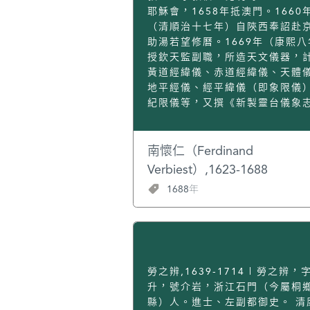
先生”中，歐大任、梁有譽、黎民
Pantoja，1571-1618）正在
耶穌會，1658年抵澳門。1660
都出自他的門下。講學之餘，黃
教，他常從利瑪竇問學，研習格
（清順治十七年）自陝西奉詔赴
著述，經學、地方文獻、詩詞等
幾何學。徐光啟堅持研究西學30
助湯若望修曆。1669年（康熙八
大建樹。 黃博通經藉，學術上尊
涉及範圍廣泛，以天文學、數學
授欽天監副職，所造天文儀器，
獻章之學說，而與王守仁則數相
學最為突出。他十分重視數學的
黃道經緯儀、赤道經緯儀、天體
難。其所持理氣一體說，認為“理
功能，認為數學是“不用為用，眾
地平經儀、經平緯儀（即象限儀
氣也，氣之有條不可離者所謂理
所基”，即諸學科基礎的基礎，大
紀限儀等，又撰《新製靈台儀象
之全體不可離者謂之道。蓋通天
倡導。萬曆三十四年（1606）由
16卷，以說明各儀之製法、用法
亙古今，無非一氣而已。”在明代
竇口授、徐光啟筆錄，翻譯《幾
置法，並有繪圖。1674年（康熙
壇獨樹一幟。 黃勤奮撰述，著作
本》，到次年5月譯成6卷。梁啟
年），授欽天監監正，加太常寺
南懷仁（Ferdinand
身，著有《詩經通解》21卷、《
《中國近三百年學術史》中盛讚
職銜。十七年（1678年）又成《
Verbiest）,1623-1688
典》40卷、《樂典》36卷、《鄉
為“字字精金美玉，為千古不朽之
永年曆法》32卷，加通政使銜。
1688年
七卷、《續春秋明經》12卷、《
作”。徐光啟還精於火器，仿西法
1688年病逝，康熙以其治曆勞苦
古訓》一卷、《姆訓》一卷等經
造大炮，抵抗清軍。他編撰《農
高，賜諡號“勤敏”，為西洋教士
黃是一代詩宗，著有《兩都賦》
書》60卷，分為農本、田制、農
諡號之始。
卷、《泰泉集》60卷等詩文集。
水利、農器、樹藝、蠶桑廣類、
詩任氣而行，雄直恣肆，不傍門
植、收養、製造、荒政等12章，
被後人尊為“吾粵之昌黎”。朱彝
前人的農書和有關農業文獻進行
勞之辨,1639-1714 | 勞之辨，
價為“嶺南詩派，文裕實為領袖，
的摘編外，還有他自己在農業和
升，號介岩，浙江石門（今屬桐
不可沒。” 黃在地方文獻方面的
方面的研究成果和西書的譯述。
縣）人。進士、左副都御史。 清