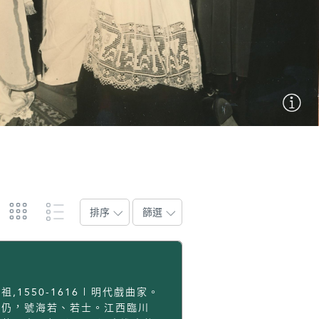
排序
篩選
祖,1550-1616 | 明代戲曲家。
義仍，號海若、若士。江西臨川