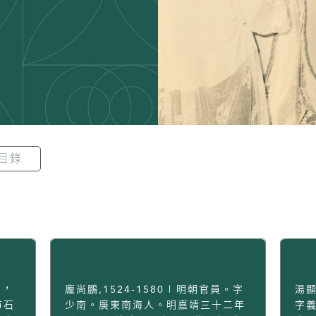
目錄
才，
龐尚鵬,1524-1580 | 明朝官員。字
湯顯
市石
少南。廣東南海人。明嘉靖三十二年
字