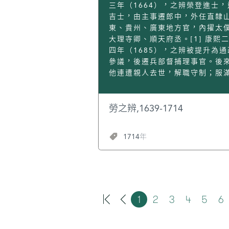
尤為卓著，正德年間撰成《廣州
主編《崇禎曆書》137卷，崇禎
三年（1664），之辨榮登進士，
傳》24卷，分門別類記載廣東歷
十月三十一日最後向皇帝上疏報
吉士，由主事遷郎中，外任直隸
賢近200人。嘉靖六年（1527）
書成書情況時，距他逝世僅有八
東、貴州、廣東地方官，內擢太
《廣州市府志》70卷50餘萬字。
近代學者王重民輯有《徐光啟集
大理寺卿、順天府丞。[1] 康熙
有作有述，記秦至元史事，皆採
四年（1685），之辨被提升為通
書；明洪武至嘉靖史事，則據所
參議，後遷兵部督捕理事官。後
聞。嘉靖三十七年（1558）主纂
他連遭親人去世，解職守制；服
東通志》，歷時三載，成書70卷
後，起用仍任原官，升到左副都
書體例嚴謹，文字簡雅，資料充
史，多有倡議。[2]康熙四十七年
黃還著有《羅浮山志》、《志雍
（1708），他晉升左副都御史，
勞之辨,1639-1714
24卷、《廣西通志》60卷、《香
久，以言事罷歸。 康熙五十二年
志》8卷。此外，黃著有《通曆》
（1713），之辨赴京祝賀皇帝萬
1714年
卷、《革除遺事》六卷、《翰林
恢復原官位；第二年，在家中去
30卷等史類書。 黃平生操守嚴
終年75歲。[2] 勞之辨寫詩學白
住宅接近府寺，喧嘩嘈雜，但他
易，喜歡以雜律記時事，善於寫
泰然，不為所動。居室使用簡陋
情，鮮活生動，且寄寓諷諭；著
帳大床，長期以來都沒有更換。
《靜觀堂詩集》30卷。所他的作
治學至夜深時分，他還未休息。
多種清詩總集、選集收錄，《清
1
2
3
4
5
6
方面，他對於周濟貧苦人家的社
裁集》、《兩浙輶軒錄》、《晚
舉，惟恐落後於人，特意為此購
詩匯》、《清詩鐸》、《清詩紀
置“義田”，用來贍養族人。每當