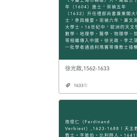
（今屬上海市轄區）人。萬曆三
期間，黃倡修鄉村社學，拆除淫
年（1604）進士，崇禎五年
編印《理學本源》頒行所轄郡邑。[
（1632）升任禮部尚書兼東閣大
後來，因母親病重，黃辭官回家
士，參與機要。崇禎六年，兼文
拜王守仁為師，“與論知行合一之
大學士。16世紀中，歐洲的天文
旨，數相辨難”，得到王守仁的稱
數學、地理學、醫學、物理學、
讚。期間，遠近學者從遊甚眾，
等相繼傳入中國。徐光啟、李之
此，黃特別開闢“粵州草堂”，接
一批學者通過利瑪竇等傳教士接
學士子。 黃居家九年後，被重新
西方科學知識，嚮往並潛心研習
用，擔任翰林院編修兼左春坊左
學，翻譯介紹西書，成為近代西
諫；不久，升任侍讀，掌管南京
漸及中西文化交流的奠基人。徐
徐光啟,1562-1633
院，擢南京國子監祭酒。 母親去
早年在韶州教書時，曾結識耶穌
後，黃擔任少詹事，與首輔夏言
教士意大利人郭居靜（Lázaro
1633年
套事意見相左。當時，吏部右侍
Catâneo，1594-1640），初
位空缺，欲謀此位者互相詆毀，
觸到西方文化。其後得知利瑪竇
顏大怒。黃未參與其中，卻因是
京傳教，1600年春專程赴南京拜
舉為候選人而受牽連被罷官。從
1603年再次去南京時，利瑪竇已
他淡泊功名，絕意仕途。 黃回到
京。羅儒望神父（Joannes de
居住後，改白雲山景泰寺為泰泉
Rocha，1566-1623）向他講
南懷仁（Ferdinand
院，廣收弟子。弟子中不乏俊賢
理，遂領洗皈依天主教。徐光啟4
Verbiest）,1623-1688 | 天
才，明代嶺南詩壇著名的“南園後
中進士。利瑪竇、龐迪我（Dieg
教士。字敦伯。比利時人。1641