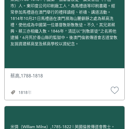
市）人。東印度公司印刷廠工人，為馬禮遜等印刷書籍。經
常參加馬禮遜在澳門舉行的禮拜讀經、祈禱、講道活動。
1814年10月21日馬禮遜在澳門瀕海山麓僻靜之處為蔡高洗
禮，使他成為中國第一位基督敎新敎敎徒。不久，其兄弟蔡
興、蔡三亦相繼入敎。1846年，清廷以“別敎匪徒”之名將他
逮捕，6月死於香山縣的監獄中。後澳門倫敦傳道會志道堂敎
友捐資建蔡高堂及蔡高學校以資紀念。
蔡高,1788-1818
1818年
米憐（William Milne）,1785-1822 | 英國倫敦傳道會教士。