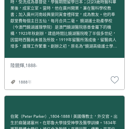
人若正直得升天堂，人若邪惡入地獄。妻子說可以不再祭拜
時，受洗成為基督徒，學醫期間留學日本；[2]23歲時醫科畢
諸神，不可不拜祖先，不拜則寧死。你父臨終前以饗祭其靈
業後，成家立室。當時，他在廣州開業，兼在醫科學校教
為念，灑掃其墓為盼。我已應允你父祭拜，並告以毋須擔
書；加入廣州河南岐興里同寅會禮拜堂，成為教友。他的奉
心。如今我夫卻命我勿祭。我不拜則寧死，我活一日，拜一
獻堂費每個主日五仙，每月合共二毫。 鏡湖護士助產學校
日。屈見勸誡無用，即作罷。 第二天起，一連多日，屈遍訪
（今澳門鏡湖護理學院）是澳門鏡湖醫院慈善會屬下的機
親友，分送圖畫傳單，講解內容，回答質疑，勸誡眾人。 9月
構，1923年秋創辦，建造時間比鏡湖醫院晚了半個多世紀，
12日，屈取圖畫傳單往訪張某。張某以文學為業，育有兩
因當時西醫尚未普及所致。1919年留醫所落成後，留醫病人
子。長子取讀一張出自以賽亞者，問神天爺火華者為誰。屈
增多，護理工作繁重。創辦之初，原名為“鏡湖高級護士學
說是創世主掌管天地至高上帝，無形無像可形容。 屈隨即勸
校”，當時因西醫尚在起步，護校因陋就簡，僅具雛形，並聘
張某父子勿拜偶像，當悔改敬拜真神，祈求神風相助以避天
請陸鏡輝和趙振東、余雅閣、彭瑤之、彭偉田、李漢風、李
譴來臨。張某長子說其全家行善，不殺生，即小魚亦不食。
傅堂、吳冠琰等八位醫師擔任義務教員，並按中華護士學會
陸鏡輝,1888-
屈說錯矣，聖書有言，地上生物與魚為上帝賜人食物，肉食
規定，設置各項課程，分科教授。[3] 1925年，陸鏡輝擔任廣
乃小事，愛與關注靈魂斯為大重要。屈說完，即離去。 翌
東公立醫科大學學監。1925年上海“五卅”慘案的消息傳到廣
1888年
日，屈往訪吸食鴉片煙一位老友，其母近日過世，頗覺悲
州，1925年6月19日爆發省港大罷工，激起廣州各界人民的
傷。老友昔日提及信教受洗。屈為其講解十誡，告以必須全
反帝鬥爭熱潮。6月23日，在陳延年、周恩來的領導下，廣州
行遵守，戒除煙癮，始能受洗。老友說去死易於戒煙，無煙
工農商學兵各界群眾五萬多人在東較場集會，聲討帝國主義
令其如病。屈見其無悔，於是離去。 之後，日復一日，屈挨
屠殺中國人民的血腥暴行。會後舉行聲勢浩大的示威遊行。
家挨鋪而行，最後來到一洋行主人家，其中有些舊識，即分
途經沙面對岸的沙基時，遭到英法軍隊的血腥鎮壓，造成駭
發傳單給別人，並講解與勸誡。離去前，屈以禱告懇求上帝
人聽聞的“沙基慘案”，更激起廣東人民對帝國主義侵略者的
伯駕（Peter Parker）,1804-1888 | 美國傳教士，外交官。出
祝福。 屈受洗歸主後，卻受到妻子的抵制。當他勸誡妻子停
仇恨和憤怒。國立廣東大學學生和廣東公立醫科大學學生，
生於麻薩諸塞州。在耶魯大學接受神學及醫學訓練。1834年
止拜偶像神祗，要相信至高的上帝和救主耶穌基督時，她仍
在周恩來等大力支持下，開展廣東公立醫科大學收回教育權
獲醫學博士學位，被任命為牧師，來華行醫、傳教。是首位