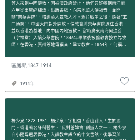
時間為病患者讀經、開導、安慰他們，在上海宣教約一年。
師、許公遂牧師三人，租用澳門連勝馬路28號前“宣道實用小
分校校長。[4] 何玉瑛擅長小學教育，對於兒童心理學、兒童
等人來到中國傳教，因被清政府禁止，他們只好轉到南洋麻
1850年，屈已是倫敦會香港宣教站中最為年長的基督徒，深
學”校舍，正式成立“澳門基督教會宣道堂”，奉行自養、自
故事、兒童自表方法、小學教管方法特有研究；1936年又被
六甲從事聖經翻譯、出版書籍，向當地華人傳福音，並開
受大家尊重和愛戴。1856年，屈69歲時，妻子接受基督教信
理、自傳的立會原則。 同年冬，眾人有感於購買堂址的需
推為聖保羅堂婦真事務團主席，後出任港澳教區婦女服務團
辦“英華書院”，培訓華人宣教人才。鴉片戰爭之後，隨著“五
仰，成為基督徒。[1] 1845年香港倫敦會傳教士舉行祈禱大
要，在某夜連袂長執同工十餘人，在高士德馬路100號現址前
主席。[1] 1957年，何會督將建築北角聖彼得堂之責任及建校
口通商”，中國大門對外開放。倫敦會將英華書院遷往香港，
會，紀念該會成立50周年，屈成為其中四位中國牧師之一。
禱告，當時屋主索價十萬元。三年後，1953年11月11日，宣
工作委諸聖保羅堂。聖保羅堂組織北角堂校籌建委員會，並
並以香港為基地，向中國內地宣教。 當時廣東南海何進善
[2] 屈追隨了倫敦會馬禮遜、米憐、理雅各及合信等西方傳教
道堂以5.1萬成功購買該址，且澳葡政府免納稅項。稍作修復
選出李福和先生、林植宣先生、林植豪先生、周效良先生、
（字福堂）入讀英華書院，1846年畢業後被倫敦會按立為牧
士，先後在廣州、澳門、麻六甲、上海等地從事宣教活動，
整理後，1954年2月10日，澳門基督教會宣道堂正式啟用作
夏日華醫生、何玉瑛及何世明牧師七位為該會委員，曹思晃
師，在香港、廣州等地傳福音，建立教會。1864年，何福堂
長達50多年。1860年代中期，屈年近80才退休。[1] 1864年
禮拜堂。不久，教會不夠使用。1956年秋，在原址旁興建可
及彭榮昌兩位牧師為當然委員。得到政府送地17400方尺作為
來到佛山傳道，與鳳墀相識。鳳墀追求真理，素有向道之
初，屈告老還鄉。1868年1月去世，終年81歲。 [1]李亞丁：
容納約三百人的單層禮拜堂，1957年4月20日舉行獻堂典
新校校址；並撥款建一個規模甚大、費用90餘萬元的新校
心，當他讀了何進善所著《新約全書注釋》之後，為其折
《屈昂》，載“華人基督教史人物辭典＂網，2011年12月12
禮，原址舊房作為副堂使用。[7] 陸鏡輝的外甥孫女鄭明真是
舍。[5] 何玉瑛夫婦生育曹安邦、曹安民兩子。曹安邦是美國
服，接受了基督，不久受洗，加入佛山之自理會，並帶領全
區鳳墀,1847-1914
日，http://www.bdcconline.net/zh-hant/stories/by-
博士[8]，擔任香港城市大學署理商學部主任[9]，1995年4月
華人生物物理化學家。[6]曹安民是香港中文大學眼科及視覺
家人信主。 1865年，佛山華人教堂落成，舉行慶典時卻遭到
person/q/qu-ang.php。 [2]《港澳大百科全書》編委會：
17日，她訪問中國教會老一代傳道人，家庭教會的精神領袖
科學系講座教授、香港大學眼科名譽臨床教授、香港眼科學
暴徒襲擊焚毀。鳳墀一家逃到香港。他頗有才學，受到倫敦
《港澳大百科全書》，廣州：花城出版社，1993，第801
1914年
林獻羔。 [1]陸鏡輝：《培靈會與我四十載的回憶》，載“港
院院長及奠基人。[7] [1]《何玉瑛》，載“百度百科＂網，
會重用，參與翻譯聖經，編寫注釋等工作，其神學知識隨之
頁。
九培靈研究經會＂網，2013年8月16日，
2012年9月22日，
提高。 1872年，經丹拿（F. S. Turner）牧師推薦，鳳墀岀任
http://www.hkbibleconference.org/cn/about-us/share-
http://baike.baidu.com/view/355905.htm。 [2]《港澳大百
倫敦會香港灣仔堂主任。他盡職盡責，並在講解聖經方面清
articles/258-share-articles-12.html。 [2]政協斗門縣委員會文
科全書》編委會：《港澳大百科全書》，廣州：花城出版
晰入理，令會眾信服。1875年，鳳墀與丹拿牧師一道發起勸
史資料工作組：《斗門文史》（第1輯），珠海：斗門政協，
社，1993，第507頁。 [3]《我們的歷史》，載“聖公會聖保
戒鴉片會社，上書英國政府請願，並被推舉為赴英代表。
1985，第50頁。 [3]《澳門鏡湖護理學院歷史》，載“人民網
羅堂＂網，2012年9月22日，
1883年，孫中山先生從檀香山基督教學校畢業後，返回香港
楊少泉,1878-1951 | 楊少泉，字祖復，香山縣人，生於澳
＂，2013年8月20日，
http://dhk.hkskh.org/stpaul/aboutus.aspx?id=43。 [4]《粵
進入拔萃書室進修，預備投考香港公立學校。為了補習中
門。香港著名牙科醫生、“反對蓄婢會”創辦人之一。 楊少泉
http://hm.people.com.cn/GB/158259/158260/9551555.ht
港真光中學校名、校址變遷（粵校部分：廣州市真光中學校
文，拜鳳墀為師，之後兩人成為莫逆之交。鳳墀在信仰和學
自小隨母遷居香港，入讀教會設立的中文書館，後學習英
ml。 [4]《周恩來與中山大學》，載“中山大學蘇區校史＂
名、校址變遷）》，載“新浪博客＂，2013年3月30日，