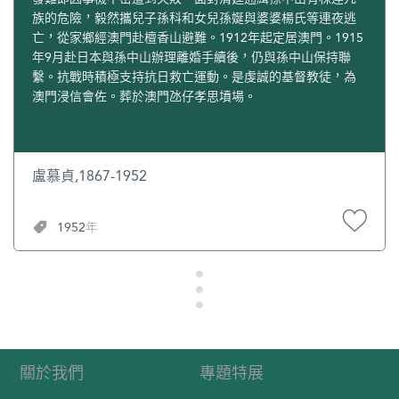
俱俾知之，防範更為加密！而可為傳消息者，終必賴其人，
些主張保留婢制者提出採取救濟的辦法完全是騙人的鬼話，
族的危險，毅然攜兒子孫科和女兒孫娫與婆婆楊氏等連夜逃
今蒙上帝施恩，接我祈禱，使我安慰，當必能感動其人，使
而所謂採取防範虐婢的措施也是做不到的。根治的辦法有：
亡，從家鄉經澳門赴檀香山避難。1912年起定居澳門。1915
肯為我傳書，簡地利（康得黎）萬臣兩師，他等一聞此事，
一，設法鼓吹，大力宣傳，製造輿論，使社會各界明瞭蓄婢
年9月赴日本與孫中山辦理離婚手續後，仍與孫中山保持聯
著力異常，即報捕房，即稟外部，初時尚無人信，捕房以此
的危害性。二，要求政府立例註冊，取消契約，使婢女獲得
繫。抗戰時積極支持抗日救亡運動。是虔誠的基督教徒，為
二人為癲狂者，使館全推並無其事。初報館亦不甚信，迨後
人身自由。三，設立監護人，由政府委任加以監督。四，創
澳門浸信會佐。葬於澳門氹仔孝思墳場。
彼二人力證其事之不誣，報館始為傳揚，而全國震動，歐洲
辦教養院等公益場所，收留無依歸之婢女。 1921年8月至
震動，天下各國亦然。沙侯（首相）行文著即釋放，不然即
1922年3月，反對蓄婢會召開20多次籌備會議。期間，該會
將使臣人等逐出英境。此十餘日間，使館與北京電報來往不
動員全體會員分赴各地各單位宣傳演說，徵集同志，發展會
絕。我數十斤肉，任彼千方百計而謀耳。幸天心有意，人謀
員，發動募捐，籌集活動經費等。1922年2月，整個籌備工作
盧慕貞,1867-1952
不藏，雖清勇陰謀，終無我何。弟遭此大故，如浪子還家，
基本就緒，會員達1360多人。 正當香港人士宣傳禁婢之際，
亡羊復獲，此皆天父大恩。敬望先生進之以道，常賜教言，
廣東南方政府國務會議和法律審查會也召開會議討論禁婢問
1952年
俾從神道而入治道，則弟幸甚，蒼生幸甚！”從中字裡行間，
題，通過禁婢決議案。1922年2月24日，大總統孫中山發佈
可見兩人情義深厚。 1899年，鳳墀幫助陳少白在香港創辦
嚴禁蓄婢令。這一禁令，對於香港反蓄婢運動是一個很大的
《中國日報》；1910年，加入關心焉等發起的“剪辮不易服
支持和鼓舞。之後，內地各界和海外華僑紛紛起來反對蓄
會”。他退休後，繼續擔任基督教青年會幹事，聖士提反男、
婢，有力地推動香港反蓄婢運動的開展。 3月26日，反對蓄
女校漢文總教席，以及廣華醫院監理等職。1914年，鳳墀病
婢會在香港青年會禮堂舉行，出席大會的會員、來賓有六百
逝，終年67歲。 區鳳墀著有《道鄉漁樵》。劉粵聲牧師讚譽
多人。大會以“務達革除蓄婢”為宗旨，通過會務報告，選舉
他“公性剛猛如彼得，慈愛如約翰，才華橫溢，不逾乎道，又
領導機構，宣告反對蓄婢會正式成立。[2] 1921年10月，楊少
類保羅，秉此奇賦，誠教會有數人物”。[2] 澳門馬大臣街有
泉等人得到英國希士勞活夫人的幫助，運動英國議院，迭加
關於我們
專題特展
一所中華基督教會志道堂，前稱為澳門中華基督教會。這所
提議。[3] 港英當局內部有不同意見。香港總督司徒拔卻對禁