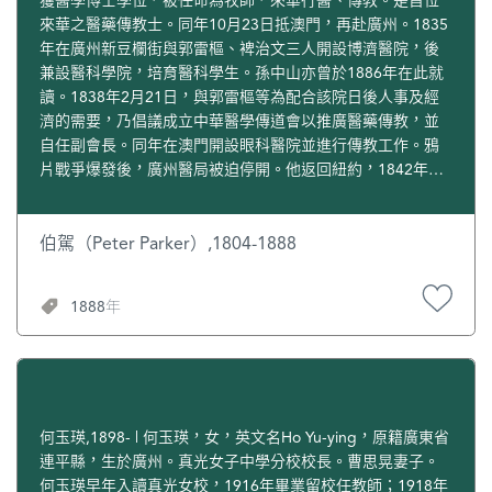
堅持崇拜祖先和神祗。當屈每日早晨跪下禱告時，妻子大聲
的愛國鬥爭。6月27日晚，該校學生執委會召開會議決定：
來華之醫藥傳教士。同年10月23日抵澳門，再赴廣州。1835
嘲笑他，有時甚至連續數日斥罵他所崇拜的“外國上帝”，並
一，將公醫歸併廣大。二，組織公醫歸併廣大運動委員會問
年在廣州新豆欄街與郭雷樞、裨治文三人開設博濟醫院，後
不停地數落丈夫從前所有的不是，屈忍受著她的怒氣與咒
席舉出何仿等14人為委員。三，自議決日起全體一致不承認
兼設醫科學院，培育醫科學生。孫中山亦曾於1886年在此就
罵。屈信主之初，仍常粗暴地對待自己的兒子，有時甚至毆
李樹芬為校長、陸鏡輝為學監，在風潮未解決以前，學校一
讀。1838年2月21日，與郭雷樞等為配合該院日後人事及經
打，驅趕兒子。馬禮遜對他此等行為非常不滿，嚴厲地責備
切報告及文件概無效力。6月28日上午11時，學生會執委會在
濟的需要，乃倡議成立中華醫學傳道會以推廣醫藥傳教，並
他。之後，屈大大改善以往的不良行為，因此，得到馬禮遜
全體學生大會上提出上項決議案，結果全場通過。[4] 1927年
自任副會長。同年在澳門開設眼科醫院並進行傳教工作。鴉
的讚賞。 屈在宣教工作上非常認真勤奮，不在馬禮遜家中從
初，廣州市第一屆培靈研經大會的委員會成立，由翟輔民牧
片戰爭爆發後，廣州醫局被迫停開。他返回紐約，1842年再
事印刷之時，就與梁發一起四處分發福音書冊。早年他在麻
師（美籍）、梁貴民牧師（美籍）、趙柳塘牧師、林保羅牧
回廣州，重開醫局。1844年2月20日，以顧盛為首的美國使
六甲擔任中國傳統木刻的印工，信主後因緣際會又開始從事
師、鄭德音牧師及陸鏡輝醫生等11位人士擔任。20世紀20年
團抵達澳門，被聘為中文秘書，協助顧盛脅迫清兩廣總督耆
石印和活字印刷。1830年馬禮遜成立馬家英式印刷所，以石
代後期，福州王載第一次到澳門浸信會堂領奮興會，當時，
英簽訂中美《望廈條約》。1855年升任美國駐華公使。1857
伯駕（Peter Parker）,1804-1888
印和活字兩種印刷方式印書。屈從馬禮遜之子馬儒翰學得石
基督教會中，只有陸鏡輝一人能用粵語傳譯國語，擔當起傳
年初，與英、法駐華公使在澳門炮製一備忘錄，要求清廷擴
印技術，成為最早掌握石印技術的中國人之一。 屈十分熱衷
譯任務。 1932年，王明道在澳門浸信會堂領奮興培靈會，陸
大外國人在廣州居住及經商地區，准許外國人進入廣州。是
1888年
於活字印刷，與馬禮遜父子一起，打造字模、鑄造活字、印
鏡輝在澳門中華基督教會志道堂服務，同時做黑市西醫。
年回國。1879年起，出任中國醫學傳道會美國分會會長。
刷、裝訂，無所不通，成為不可或缺的人物。1831年夏，他
1933年，陸鏡輝決定就把西醫事業，帶到中山第四、第六、
1889年1月10日在華盛頓去世。
印製出大量的“圖畫福音單張”，一面是圖畫，一面是宣教文
第五區去，一去就是17年。 1936年，宋尚節博士到中山領奮
字，用作宣教之用，很有創意。 屈規勸自己的妻子離棄偶
興會，陸鏡輝夫婦同往赴會。7月，宋尚節在廈門開查經會一
像，歸信真神。宣教書冊由梁發撰寫文字，上版印刷，再由
個月，陸鏡輝夫婦到廈門赴會一個月。宋尚節那種只求主的
屈縫線成冊，然後兩人攜帶書刊上路。他們屢次利用科舉考
喜歡、不求個人的喜悅、不避艱苦的精神、不以性命為念的
何玉瑛,1898- | 何玉瑛，女，英文名Ho Yu-ying，原籍廣東省
試，或廣東鄉試與府縣試之機，分發書刊赴考士子，向他們
勇氣，深深印在陸鏡輝的心裡。 抗戰期間，陸鏡輝擔任三鄉
連平縣，生於廣州。真光女子中學分校校長。曹思晃妻子。
傳播福音。此舉開創向中國知識份子宣教的先河。 1834年9
堂執事，成為第十區會執委會主席。他和妻子及第九子、十
何玉瑛早年入讀真光女校，1916年畢業留校任教師；1918年