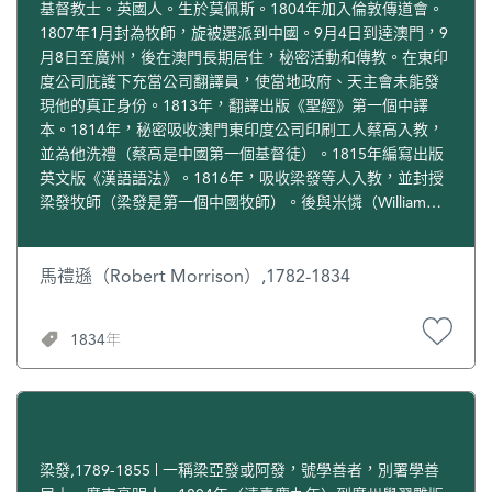
基督教士。英國人。生於莫佩斯。1804年加入倫敦傳道會。
1807年1月封為牧師，旋被選派到中國。9月4日到達澳門，9
月8日至廣州，後在澳門長期居住，秘密活動和傳教。在東印
度公司庇護下充當公司翻譯員，使當地政府、天主會未能發
現他的真正身份。1813年，翻譯出版《聖經》第一個中譯
本。1814年，秘密吸收澳門東印度公司印刷工人蔡高入教，
並為他洗禮（蔡高是中國第一個基督徒）。1815年編寫出版
英文版《漢語語法》。1816年，吸收梁發等人入教，並封授
梁發牧師（梁發是第一個中國牧師）。後與米憐（William
Milre，1785-1822）合編出版巨著《華英字典》（6冊，
4595頁）；1818年與米憐在馬六甲創辦華人學校──英華書
院（1843年遷往香港）。1820年，協助東印度公司李文斯敦
馬禮遜（Robert Morrison）,1782-1834
醫生在澳門開設診所，兼有中醫，實施贈醫施葯。1824年回
國，設辦東方語言學校，還在家中開辦女子中文研究班。
1834年
1826年5月重返中國，把家安在澳門。1927年，協助英人馬
地臣創辦中國第一份英文報紙《廣州紀錄報》（1839年改名
《澳門雜錄》，1843年改稱《香港雜錄》），並任副主編；
協助東印度公司醫生郭雷樞在澳門開辦眼科診所。1834年，
擔任英國駐華商務監督律勞卑的秘書兼翻譯。1834年8月1日
病逝，葬於澳門馬禮遜墓園。為紀念他，1835年在澳門成立
梁發,1789-1855 | 一稱梁亞發或阿發，號學善者，別署學善
以他名字命名的馬禮遜教育會，1839年該會在澳門創辦馬禮