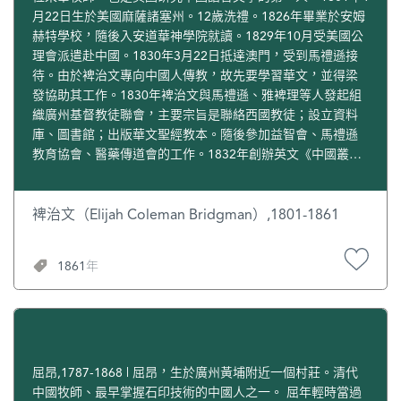
月22日生於美國麻薩諸塞州。12歲洗禮。1826年畢業於安姆
赫特學校，隨後入安道華神學院就讀。1829年10月受美國公
理會派遣赴中國。1830年3月22日抵達澳門，受到馬禮遜接
待。由於裨治文專向中國人傳教，故先要學習華文，並得梁
發協助其工作。1830年裨治文與馬禮遜、雅裨理等人發起組
織廣州基督教徒聯會，主要宗旨是聯絡西國教徒；設立資料
庫、圖書館；出版華文聖經教本。隨後參加益智會、馬禮遜
教育協會、醫藥傳道會的工作。1832年創辦英文《中國叢
報》（又譯《澳門月報》、《中國文庫》），先後在廣州、
澳門出版。該報是鴉片戰爭前後外國人在華創立的重要刊
物。初由馬禮遜倡議，美商奧利芬特負責在紐約進行印刷器
裨治文（Elijah Coleman Bridgman）,1801-1861
機設備的籌募。裨治文辦報態認真、立論較持平，以大量文
字記錄了鴉片戰爭前後重大事件及背景。1843年11月，任英
1861年
商馬地臣創辦的在華實用知識傳播會秘書。1839年2月在澳門
創辦馬禮遜學堂，容閎曾在該學堂學習六年。同年6月15日應
欽差大臣林則徐之邀，到虎門觀察銷煙。1843年出席香港傳
教士商討重譯《聖經》會議。1844年2月，美國使團到達香
港，裨治文充當顧盛的翻譯和秘書。1845年參加簽訂《中美
望廈條約》。1853年任上海公理會牧師。1856年在上海外僑
屈昂,1787-1868 | 屈昂，生於廣州黃埔附近一個村莊。清代
組成的學術團體一上海文理學會任會長。1857年促成皇家亞
中國牧師、最早掌握石印技術的中國人之一。 屈年輕時當過