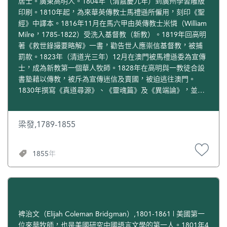
居士。廣東高明人。1804年（清嘉慶九年）到廣州學習雕版
遜學堂（前身是1831年設立的馬禮遜書塾）
印刷。1810年起，為來華英傳教士馬禮遜所僱用，刻印《聖
經》中譯本。1816年11月在馬六甲由英傳教士米憐（William
Milre，1785-1822）受洗入基督教（新教）。1819年回高明
著《救世錄撮要略解》一書，勸告世人應崇信基督教，被捕
罰款。1823年（清道光三年）12月在澳門被馬禮遜委為宣傳
士，成為新教第一個華人牧師。1828年在高明與一教徒合設
書塾藉以傳教，被斥為宣傳迷信及賣國，被迫逃往澳門。
1830年撰寫《真道尋源》、《靈魂篇》及《異端論》，並至
高州傳教。1832年在廣州著《勸世良言》，經馬禮遜修改後
廣為散發，對洪秀全等產生較大影響。1834年赴廣州嚮應考
士子散發佈道書時被捕，半途逃脱，後赴澳門、新加坡等地
梁發,1789-1855
傳教。1839年返廣州繼續傳教。1855年（清咸豐五年）病
卒。墓地在嶺南大學（今中山大學）院園內，現仍存。
1855年
裨治文（Elijah Coleman Bridgman）,1801-1861 | 美國第一
位來華牧師，也是美國研究中國語言文學的第一人。1801年4