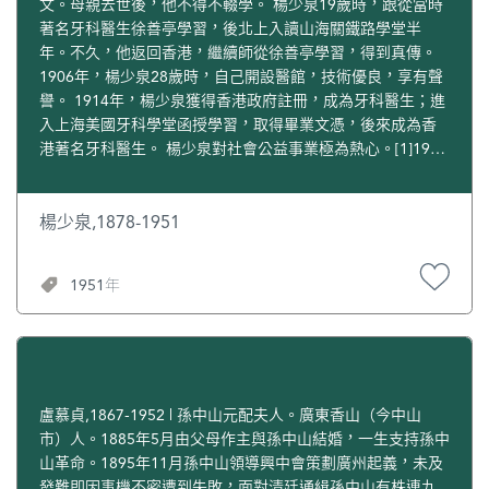
問上對孫中山影響甚深。後經鳳墀介紹，孫中山認識美國綱
文。母親去世後，他不得不輟學。 楊少泉19歲時，跟從當時
網，2013年8月20日，
http://blog.sina.com.cn/s/blog_a7a9865a01019012.html。
紀慎會的喜嘉理（Charles Hager）牧師，在其鼓勵下，孫中
著名牙科醫生徐善亭學習，後北上入讀山海關鐵路學堂半
http://gjs.sysu.edu.cn/zsdxxs/mrzj/index.htm。 [5]《中山市
[5]《創校歷史》，載“聖公會柴灣聖米迦勒小學＂網，2012
山正式受洗，並取教名為孫日新。後來，鳳墀為他改為“逸
年。不久，他返回香港，繼續師從徐善亭學習，得到真傳。
石岐高家基小學》，載“互動百科＂網，2013年8月20日，
年12月20日，http://www.skhcwsms.edu.hk/intro.html。 [6]
仙”。之後，孫中山以“逸仙”之名，蜚聲海內外。 1885年，
1906年，楊少泉28歲時，自己開設醫館，技術優良，享有聲
http://www.hudong.com/wiki/中山市石岐高家基小學。 [6]王
《曹安邦》，載“中華僑鄉網＂網，2012年12月20日，
鳳墀回到廣州主持教務，化解中法之戰而帶來的危機，使教
譽。 1914年，楊少泉獲得香港政府註冊，成為牙科醫生；進
以敦：《廣州解放前夕粵港澳教會聯合舉辦的水災救濟》，
http://www.chnqxw.com/2011/0510/2960.html。 [7]《曹安
會化險為夷。 1889年，應德國柏林大學東語學堂邀請，經香
入上海美國牙科學堂函授學習，取得畢業文憑，後來成為香
載“廣州文史＂網，2010年1月3日，
民》，載“互動百科＂網，2012年12月20日，
港督學使歐德理極力推薦，鳳墀遠赴德國，擔任柏林大學中
港著名牙科醫生。 楊少泉對社會公益事業極為熱心。[1]1921
http://www.gzzxws.gov.cn/gzws/gzws/ml/25/200809/t2008
http://www.baike.com/wiki/%E6%9B%B9%E5%AE%89%E6
國語文教授數年。任滿回港後，他被選為道濟會堂長老，時
年8月8日，他與黃茂林、麥梅生等26人在楊少泉牙醫館召開
0917_8879_1.htm。 [7]《基督教會宣道堂》，載“基督教會
%B0%91。
值孫中山在廣州開業，兩人保持密切的關係。 1895年，孫中
反對蓄婢籌備會議。黃茂林擔任主席，楊少泉擔任副主席，
宣道堂＂網，2012年8月16日，
山在廣州組織興中會，鳳墀積極參與。第一次廣州起義失敗
決定當天出席會議者為籌辦董事，推舉楊少泉等八人起草會
楊少泉,1878-1951
http://macautimes.net/77/7731.htm。 [8]《林獻羔
後，孫中山避走倫敦。鳳墀回到香港擔任倫敦宣道會濟會堂
章，決議該組織正式定為“反對蓄婢會”。 8月15日，反對蓄
（Samuel Lamb，1924年10月4日）——中國著名基督教家
長老，同時被委任為香港華民政務司署總書記。工作十年
婢會召開第二次籌備會議，通過會章，並決定起草本會宣言
庭教會領袖》，載“新浪博客＂，2013年8月16日，
1951年
間，他廉潔自守，寓佈道事業於交際中，備受社會各團體敬
書。《反對蓄婢會簡章》申明“本會以維持人道、廢除婢制、
http://blog.sina.com.cn/s/blog_50ba545a0102elhg.html。
重。 1896年11月，孫中山從英國寫信給鳳墀，報告其蒙難經
使婢主得覺悟、婢女得解放為宗旨。”會章規定，凡贊成本會
[9]“Staff Directory教職員名錄＂，載“香港城市大學專上學院
過：“弟被誘擒於倫敦，牢於清使館，十有餘日，擬將弟捆綁
宗旨者，無論中外男女，隸屬何教，寄居何地，由一名會員
＂網，2013年8月16日，
乘夜下船，私運出境。初六、七日內，無人知覺，弟身在牢
介紹，填寫入會志願書即為本會會員。 8月23日，反對蓄婢
http://www.cityu.edu.hk/col/cccu_staff_chi.htm。
中，自分必死。此時唯有痛心懺悔，懇切祈禱而已。一連
會在第六次籌備會議上通過《反對蓄婢會宣言書》。該宣言
六、七日，日夜不絕祈禱，越祈越切。至第七日，心中忽然
回顧香港婢女問題之由來，揭露蓄婢之流弊，闡述革除婢制
盧慕貞,1867-1952 | 孫中山元配夫人。廣東香山（今中山
安慰，全無憂色，不期然而然，自云此祈禱有應，蒙神施恩
的主要原因：一，因蓄婢有傷人道。二，敗壞道德、喪失品
市）人。1885年5月由父母作主與孫中山結婚，一生支持孫中
矣。但日夜三、四人看守，窗戶俱閉，嚴密異常，惟有洋役
行。三，有傷風化，擾亂治安，大損國體。因此，蓄婢必須
山革命。1895年11月孫中山領導興中會策劃廣州起義，未及
二人。前已托之傳書，已為所賣，將書交與衙內之人，密事
禁止，養婢惡習尤當革除。 《反對蓄婢會宣言書》指出，那
發難即因事機不密遭到失敗，面對清廷通緝孫中山有株連九