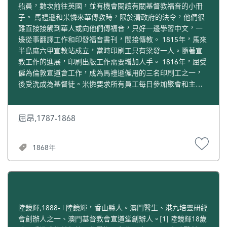
洲協會華北分會成立，被選為主席。1858年為簽訂《中美天
船員，數次前往英國，並有機會閱讀有關基督教福音的小冊
津條約》而出謀策劃。他於1841年在澳門出版《廣東方言撮
子。 馬禮遜和米憐來華傳教時，限於清政府的法令，他們很
要》，此書有助歐美人士學習中國語文，更可從學習中認識
難直接接觸到華人或向他們傳福音，只好一邊學習中文，一
中國文化。1861年11月12日在上海去世。
邊從事翻譯工作和印發福音書刊，間接傳教。 1815年，馬來
半島麻六甲宣教站成立，當時印刷工只有梁發一人。隨著宣
教工作的進展，印刷出版工作需要增加人手。 1816年，屈受
僱為倫敦宣道會工作，成為馬禮遜僱用的三名印刷工之一，
後受洗成為基督徒。米憐要求所有員工每日參加聚會和主日
崇拜，有時他對個別員工進行輔導。屈有過一段浪蕩的日
子，不顧妻兒生活，離家在外，沒有固定的工作。後來，經
馬禮遜教導，他悔改信主。 1830年2月24日禮拜日，馬禮遜
屈昂,1787-1868
在澳門家中為屈施洗，當時他43歲。他不但接受福音成為基
督徒，再度受僱為倫敦會工作，擔任梁發宣教副手，每月由
1868年
倫敦會支付工資六元。馬禮遜僱用屈的獨子阿喜為自己打零
工。不久，屈搬去與梁發同住，一起研讀聖經。在馬禮遜的
建議下，阿喜隨之搬入梁家，與梁發之子梁進德一起讀經。
1831年9月4日禮拜日，屈在家守安息日。晨昏，為妻子講解
聖馬竇（馬太）福音，一起禱告。問妻子是否自己不在家
時，仍供奉菩薩偶像？妻子答無。但屈問為甚麼見有拜神的
陸鏡輝,1888- | 陸鏡輝，香山縣人。澳門醫生、港九培靈研經
蠟燭？妻子說敬拜祖先之靈所用。屈說沒有必要禮拜他們，
會創辦人之一、澳門基督教會宣道堂創辦人。[1] 陸鏡輝18歲