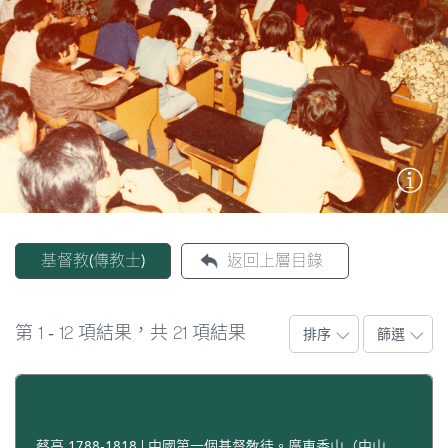
圖
媽
閣
寺
廟
巴
士
基督教(傳教士)
返回上層目錄
教
堂
1
12
21
第
-
項結果，共
項結果
排序
篩選
街
市
蔡高,1788-1818 | 中國第一個基督敎徒。廣東香山（中山