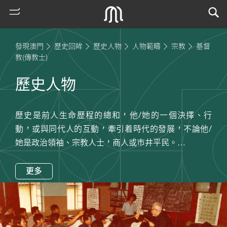
發現澳門
歷史回眸
歷史人物
人物範疇
宗教
基督
教(傳教士)
歷史人物
歷史是前人生命歷程的總和，他/她的一個決擇、行
動，或與同代人的互動，牽引着時代的發展，不論他/
她是政治領袖、宗教人士，商人或巿井平民。
在此回顧他們的故事，順着他們的足跡，感受時代的脈
熱
門
動。
更多
搜
索
古
地