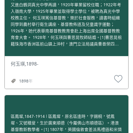
月，梁發等人因在廣東鄉試期間散發福音書冊，十人遭廣州
子在中山生活。另有二子六女分散在上海、長沙、貴陽、重
又進白鶴洞真光中學再讀，1920年畢業留校任職；1922年考
知府逮捕。 在美國傳教士裨治文的協助下，梁發逃往麻六甲
慶等地讀書，四年來消息全無。及後，陸鏡輝的親戚一家五
入嶺南大學，1925年畢業並取得學士學位，被聘為真光中學
和新加坡避禍。屈因沒有參與這次活動而免遭追捕，卻勇敢
口，忽然逃難到他家裡來，共九口人，全靠他一雙手來撐起
校務主任。 何玉瑛篤信基督教，樂於社會服務，讀書時組織
擔負起營救被捕者的任務。 同年8月，馬禮遜因病去世，馬儒
一頭家。陸鏡輝信心很堅定，無怨無悔，因為他覺得自己遵
同學到農村舉行衛生講座、基督教佈道及兒童識字運動；
翰開始擔任英國首任駐華商務監督的中文秘書。在馬儒翰斡
行神的旨意，才搬到中山的，而且鄉間一個教會，一群無牧
1926年，她代表華南基督教教育會赴上海出席全國基督教教
旋下，由屈出面聯繫安排，最後以800元的代價贖出所有繫獄
之羊，都放在他自己的肩上。每逢禮拜日，他負責領會講
育會大會。 1928年，何玉瑛與曹思晃牧師結婚。[1]曹思晃祖
者。 1835年，屈也遭遇到危險，在馬儒翰緊急安排下，他和
道，在三鄉堂任傳道的有鄭夢初、林漢英、譚敬一、區世
籍珠海市香洲區前山鎮上沖村，澳門立法局議員曹善榮四
妻子在府衙差役上門前先一步避上英船，繼而轉往麻六甲。
民、曹振南、馮永農和李超然（後往香港）等。中山淪陷期
子，澳門富商曹有之孫，著名宗教人士。[2] 1928年起，曹思
他的獨子阿喜因走避不及而被捕，後死於在獄中。屈在麻六
間，陸鏡輝經歷許多危險，在三鄉、下珊、唐家等地行醫施
晃一直主持香港女子基督教會教務14年。1930年，教友人數
甲宣教站滯留七年多，期間深入內陸錫礦山向華人礦工宣
藥，救濟災民。抗戰勝利後，他一直沒有消息的八個兒女，
大增，何玉瑛倡議籌款50000元，擴充聖堂及建築牧師住宅。
何玉瑛,1898-
教，長達15個月。1841年後，屈追隨倫敦會傳教士理雅各工
個個平安歸來，而且學有所成。 陸鏡輝擔任中山石岐廣智世
1934年，得到何會督的幫助，港府再給地2300尺，擴展順
作。1843年，理雅各帶著屈和何進善等人前往香港建立宣教
光小學（今高家基小學）校董會主席，教育目的使學生養
利，聖堂加長40尺，並加建閣樓及牧師住宅。[3] 何玉瑛被聘
1898年
站，屈成為理雅各最得力的助手。 不久，屈到倫敦會傳教士
成“勤樸敬愛”之美德，成為眾人公僕，為中華民族教育事業
為聖保羅女書院教席，1930年代表香港女青年會到上海出席
合信主持的醫藥傳教會香港醫院向病患者傳福音，開始他在
鞠躬盡瘁。當時，該校在中山地區是一所有良好聲譽的學
全國代表大會；1934年被選為香港女青年會會長、香港反對
香港以醫院為陣地的20年宣教生涯。每天在合信開始診治
校。[5] 廣州解放前夕，粵港澳教會聯合舉辦水災救濟活動，
蓄婢會副會長。 1935年，廣州真光中學在香港設分校，何玉
前，屈先對候診病患者讀經、講道、傳福音，帶領他們禱
李應林擔任水災救濟會主席，陸鏡輝等三人擔任副主席，共
瑛出任校長（1935-1941）期間，馬儀英於1929年取得學士
告，並分發書刊給他們。眾信對屈非常尊重，以欣賞和鼓勵
同幫助同胞及早脫離困境。[6] 1948年，陸鏡輝取得在澳門正
學位，之後返回母校真光任教，1935年調往香港新創立的真
的態度看待他的工作。除在醫院和市場工作外，屈到九龍等
式行醫的許可證，他又回到澳門工作。解放前夕，他結束中
光小學，出任校務主任，協助小學校長何玉瑛處理行政事
區鳳墀,1847-1914 | 區鳳墀，原名區逢時，字錫桐，號鳳
宣教站講道。 1853年6月，屈與一個名叫阿秀的傳道人一起
山的診所，前往澳門定居，並將診所交還教會，教會得以擴
務。1943年，何蔭棠校長與幾位校董前往廣西桂林，在桂林
墀、又號穡叟，生於廣東順德（今屬佛山市順德區）。港澳
赴上海，到仁濟醫院向太平軍的傷病官兵宣教。每天花很多
大，宗教活動逐漸增多。 1950年2月，陸鏡輝和計志文牧
（今廣西桂林一帶）開設真光女子中學分校，聘請何玉瑛為
基督教新教學者。[1] 1807年，英國倫敦會差派馬禮遜和米憐