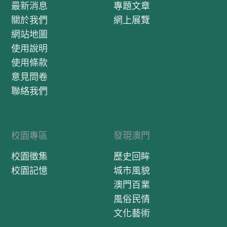
教堂落成於1919年，至今已有90多年歷史。自該堂1898年開
最新消息
專題文章
婢運動表示不滿，主張維持婢制。在廣大民眾的壓力和在理
基佈道計算，現已超過100年，是一所最有歷史的華人教會。
藩院的督促下，1922年4月14日，香港華民政務司發表《禁
關於我們
網上展覽
澳門中華基督教會志道堂的創立，與香港道濟會堂（今中華
婢示》，明令在香港境內不准蓄婢。 1922年底，香港政府定
網站地圖
基督教會香港合一堂）有著不可分割的關係。 道濟會堂是香
例局召開會議，討論取締蓄婢問題，制定《禁婢新例草
使用說明
港最早自理的華人教會，在1884年進行自理後，計劃本地和
案》。《禁婢新例草案》在報上發表後，在社會上引起不同
國內佈道工作。1898年，澳門是馬禮遜牧師初到開基之地，
反應。 1923年1月5日，香港華商總會召開一次特別大會，就
使用條款
也是中國第一位基督徒蔡高受洗之地，並且有一些信徒在澳
《禁婢新例草案》研究對策，企圖保留婢制。1月10日下午，
意見問卷
門聚居工作，道濟會堂主任王煜初牧師認為在澳門開基佈道
香港居民、工團、教會一千多人在東華醫院召開全港街坊大
聯絡我們
正是時機，倫敦傳道會皮堯士牧師（Rev. T. W. Pearce）深表
會，討論《禁婢新例草案》。中華海員工業聯合總會主席蘇
贊成，於是組織澳門傳道會。 王煜初牧師、皮堯士牧師、區
兆徵出席大會，許多與會者都紛紛作了發言。會議推舉蘇兆
鳳墀長老、何芹甫長老四人連袂前往澳門探討佈道工作，廖
徵為臨時主席。會議經過討論，一致贊成禁婢新例，反對蓄
德山醫生借出寓所作為聚會之用，之後格致書院（後為嶺南
婢。 1月12日下午，反對蓄婢會在青年會召開一次會員大
校園專區
發現澳門
大學）鍾榮光教習、子褒學塾校長陳子褒參加教會事奉，教
會。這次會議本著“革除惡俗，保障人權”的目的，一致通過
會聖工日漸興旺。1906年在黑沙灣興建聖堂，這是澳門華人
贊成政府頒行禁婢新例。[4] 香港廣大民眾的強烈要求和社會
校園徵集
歷史回眸
基督徒興建第一所教堂。落成開堂感恩之日，香港道濟會堂
各界的多方促成，1923年2月，香港定例局正式頒佈《禁婢新
校園記憶
城市風貌
致送一塊金漆黑字“福音初至之地”的牌匾志慶，至今仍然金
例》（亦稱《取締蓄婢新例》或《家庭女役則例》）。《禁
光閃閃掛在聖堂入口之處，具有歷史意義。[3] [1]丁光訓、金
婢新例》規定：從今以後，無論何人不得僱用婢女；無論何
澳門百業
魯賢：《基督教大辭典》，上海：上海辭書出版社，2010，
人，不得僱用女僕未滿十歲者；婢女不得由一主人轉賣給別
風俗民情
第463頁。 [2]《區鳳墀》，載“百度百科＂網，2006年12月1
主人；凡在港有婢女者，須按限定日期將婢女註冊。《禁婢
文化藝術
日，http://baike.baidu.com/view/43450.htm。 [3]《福音初
新例》的公佈，是香港反對蓄婢運動的勝利。[2] 楊少泉倡辦
至之地～澳門》，載《基督教週報》，2006年12月1日，