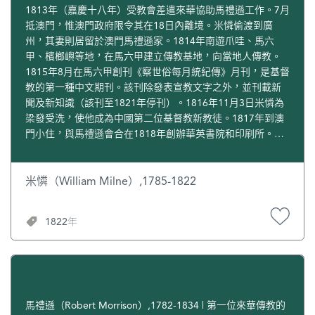
1813年（嘉慶十八年）受教會差遣來華協助馬禮遜工作。7月
抵澳門，惟澳門政府限令其在18日內離境。米憐偷渡到廣
州，其妻則居留於澳門馬禮遜家。1814年南遊爪哇、馬六
甲、檳榔嶼等地，在馬六甲建立傳教基地，向當地人傳教。
1815年8月在馬六甲創刊《察世俗每月統紀傳》月刊，是基督
教的第一種中文期刊。該刊除發表宣教文字之外，並刊載新
聞及新知識（該刊至1821年停刊）。1816年11月3日米憐為
梁發受洗，使他成為中國第二位基督教新教徒。1817年到澳
門小住，與馬禮遜會合在1818年創辦華英書院和印刷所。
1819年《兩友相論》（中文）出版，1820年撰《開首十年之
回憶》在馬六甲英華書院印行。1822年因患肺病逝世，年僅
37歲。
米憐（William Milne）,1785-1822
1822年
馬禮遜（Robert Morrison）,1782-1834 | 第一位來華傳教的