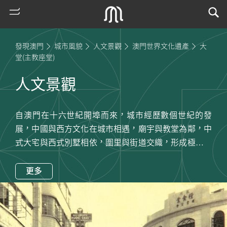
發現澳門
城市風貌
人文景觀
澳門世界文化遺產
大
堂(主教座堂)
人文景觀
自澳門在十六世紀開埠而來，城市經歷數個世紀的發
展，中國與西方文化在城市相遇，廟宇與教堂為鄰，中
式大宅與西式別墅相依，圍里與街道交織，形成極為獨
特的人文景觀。「澳門歷史城區」由二十多座歷史建築
熱
門
和相鄰街道、前地連接形形成，綜合體現了東西方的建
更多
搜
築藝術、見證了中國和西方宗教文化的傳播和發展、獨
索
特地反映中西文化多元共存，而且與居民的生活習俗、
文化傳統密不可分。
古
除了「澳門歷史城區」外，澳門處處都有別具特色的建
地