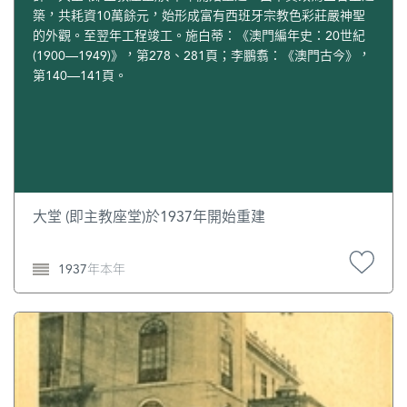
築，共耗資10萬餘元，始形成富有西班牙宗教色彩莊嚴神聖
的外觀。至翌年工程竣工。施白蒂：《澳門編年史：20世紀
(1900—1949)》，第278、281頁；李鵬翥：《澳門古今》，
第140—141頁。
大堂 (即主教座堂)於1937年開始重建
1937年本年