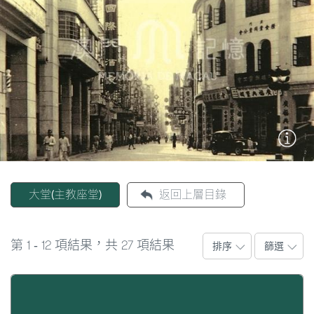
圖
築，反映出不同時期城市的發展需要和當時流行的建築
風格。在這些建築中，既有政府機關，也有防禦工事、
媽
宗教場所、民宅、公園、花園、墓園、博物館、展覽
閣
館、圖書館、檔案館、碼頭橋樑和康體設施等。澳門在
過去和現在還有著一批古老的華人村落、老街巷里、前
寺
地廣場和古井。澳門的街道名牌和命名規律，如今已成
廟
為本土文化的其中一個重要組成部分。
巴
透過這些澳門「築跡」，大家能看到澳門如何從小漁村
士
漸漸發展成今天的現代城市。
大堂(主教座堂)
返回上層目錄
教
堂
1
12
27
第
-
項結果，共
項結果
排序
篩選
街
市