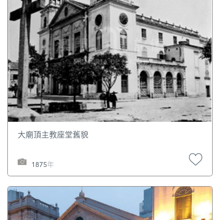
大廟頂主教座堂舊貌
1875年