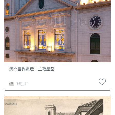
澳門世界遺產：主教座堂
鄧思平