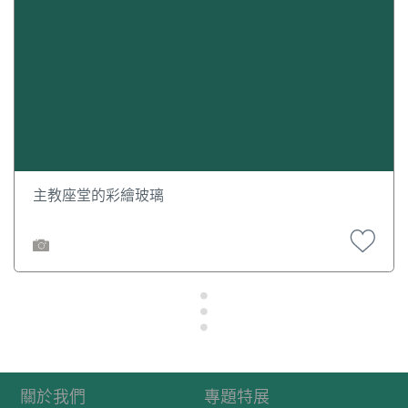
班牙宗教色彩。外形簡樸而純潔，內部則精巧奇趣。崇偉之
祭壇下，掩埋看許多古墓，如澳中之第十二任主教俾利喇波
治之靈機，亦埋葬於其間。聞俾利喇波治生前，曾為重建大
廟而竭盡畢生精力云。古時天主教堂之牆壁，每有埋葬之墳
墓，大都是神甫主教之遺骸，惟近來此風已變。聞數十年
前，一次大風竟掀起大廟傍之一株巨榕，致大廟之傍壁為之
傾倒，牆內無數白骨及骷髏頓現，後隨移葬於西洋墳場內。
近讀商衍鎏探花之詩書畫集，內有詠大廟詩云：“學道三巴吳
墨井，樓居望海世同危。遙聞大廟留遺畫，魚作清齋教律
奇。”按大廟內尚保存有名畫多幀：如聖約翰受洗圖，及日本
主教座堂的彩繪玻璃
天主教徒在長崎被釘十字架圖，皆宗教畫中之名作也。
關於我們
專題特展