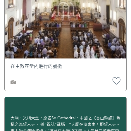
在主教座堂內進行的彌撒
大廟，又稱大堂，原名Se Cathedral，中國之《香山縣誌》舊
稱之為望人寺、 據“祝誌”載稱：“大廟在澳東南，即望人寺。
夷人始至澳所建也。”該廟在大廟頂之崗上，昔日崗前未有崇