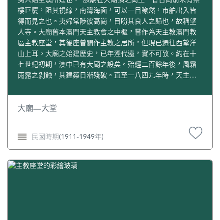
樓巨廈，阻其視線，南灣海面，可以一目瞭然，市舶出入皆
得而見之也。夷婦常陟彼高崗，目盼其良人之歸也，故稱望
人寺。大廟舊本澳門天主教會之中樞，嘗作為天主教澳門教
區主教座堂，其後座曾闢作主教之居所，但現已遷往西望洋
山上耳。大廟之始建歷史，已年湮代遠，實不可攷。約在十
七世紀初期，澳中已有大廟之設矣。殆經二百餘年後，風霜
雨露之剝蝕，其建築日漸殘破。直至一八四九年時，天主教
徒為安全計，迺即集衆捐資，從新將其改建，使成現狀。於
一八五零年二月十四日，由澳門主教馬大主教Dom J.da
Matta主持初祀典禮。可惜當時建築，仍是沿用木料，難以耐
大廟—大堂
久。廷至一九三七年，廟貌復感頹廢，迺不得不改為三合土
築。從此鐘樓對峙，十字高支，堂皇矞麗，聞是次建築費曾
民國時期(1911-1949年)
耗去十萬零九千元云。《澳門雜詩》中，有詠大廟者云：“大
廟最始建，歲首迎耶穌，前導十字架，僧徒持咒珠。”大廟，
在澳門各天主教堂中，雖非最大，所以被稱為大廟者，以奉
祀之神為赫赫有名之聖彼得也。且該廟曾被視作澳中天主教
之中樞，故有是稱。據傳該堂初時存有不少天主教遺物及古
蹟，如大三巴寺火燒時，被教徒歷盡艱苦搶救出來之各聖人
遺骨；如方濟各沙勿略之臂骨等，均曾暫供祀於大廟內。後
大廟重修，迺移往三巴仔教堂保存。攷大廟之建築，富有西