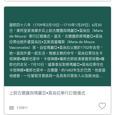
康熙四十八年（1709年2月10日－1710年1月29日）6月30
日，果阿皇家海軍步兵上尉古爾露與瑪麗亞•莫烏拉（Maria
de Moura）舉行訂婚儀式。當天，古爾露即將瑪麗亞•莫烏
拉帶出她外婆莫烏拉•瓦斯貢塞羅斯（Maria de Moura
Vasconcelos）家。自從瑪麗亞•莫烏拉父親於1702年去世，
她一直與外婆一起生活。根據主教的命令，莫烏拉寄住在卡
塔琳娜•羅郎也家中，卡塔琳娜•羅郎也即前澳督曼努埃爾•羅
郎也的女兒。7月10日，議事會反對將瑪麗亞•莫烏拉寄住在
卡塔琳娜•羅郎也家中。古爾露，約1682年生於巴西，他是當
地總督、一位葡萄牙貴族與一名具有印第安人以及歐洲血統
混血女人的私生子。他在澳門任期內，以其聰明才智和依章
辦事的風格，受到澳門葡人的愛戴。當任期結束後他拒絕了
再次的委任，後成為帝汶總督。瑪麗亞•莫烏拉也是一個混血
上尉古爾露與瑪麗亞•莫烏拉舉行訂婚儀式
出身的葡萄牙土生少女，博克塞在分析這個案例時指出：大
多數混有中國血統的澳門土生族群形成於這段時期，他們大
1709年
部分是葡萄牙及歐亞男主人與他們的妹仔同住下而衍生出來