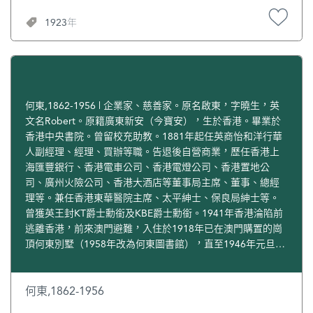
示祝賀，並建議澳葡當局升旗誌慶。以後和孫中山書信往
1923年
來。1912年5月，孫中山返澳門時與飛南第晤面。1921年5月
孫中山就任非常大總統，曾擬聘飛南第為顧問，他以年事已
高婉辭。飛南第逝世後，葬於澳門聖美基墓園。
何東,1862-1956 | 企業家、慈善家。原名啟東，字曉生，英
文名Robert。原籍廣東新安（今寶安），生於香港。畢業於
香港中央書院。曾留校充助教。1881年起任英商怡和洋行華
人副經理、經理、買辦等職。告退後自營商業，歷任香港上
海匯豐銀行、香港電車公司、香港電燈公司、香港置地公
司、廣州火險公司、香港大酒店等董事局主席、董事、總經
理等。兼任香港東華醫院主席、太平紳士、保良局紳士等。
曾獲英王封KT爵士勳銜及KBE爵士勳銜。1941年香港淪陷前
逃離香港，前來澳門避難，入住於1918年已在澳門購置的崗
頂何東別墅（1958年改為何東圖書館），直至1946年元旦，
才往香港，繼續經商。1952年獲授葡國勳章。1956年4月在
香港逝世。生前捐出澳門的房產給澳門政府，現設為何東中
葡小學、何東中葡幼稚園、何東圖書館等作為紀念。
何東,1862-1956