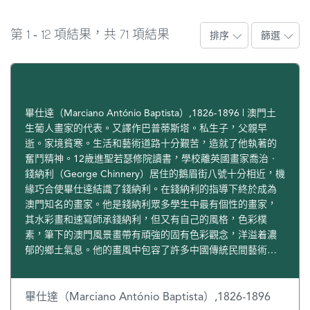
1
12
71
第
-
項結果，共
項結果
排序
篩選
畢仕達（Marciano António Baptista）,1826-1896 | 澳門土
生葡人畫家的代表。又譯作巴普蒂斯塔。私生子，父親早
逝。家境貧寒。生活和藝術道路十分艱苦，造就了他執著的
奮鬥精神。12歲進聖若瑟修院讀書，學校離英國畫家喬治‧
錢納利（George Chinnery）居住的鵝眉街八號十分相近，機
緣巧合使畢仕達結識了錢納利。在錢納利的指導下終於成為
澳門知名的畫家。他是錢納利眾多學生中最有個性的畫家，
其水彩畫和速寫師承錢納利，但又有自己的風格，色彩樸
素，筆下的澳門風景畫帶有頑強的固有色彩觀念，洋溢着濃
郁的鄉土氣息。他的畫風中包容了許多中國傳統民間藝術的
情趣和廟宇色彩，反映了中國文化對他潛移默化的影響。
畢仕達（Marciano António Baptista）,1826-1896