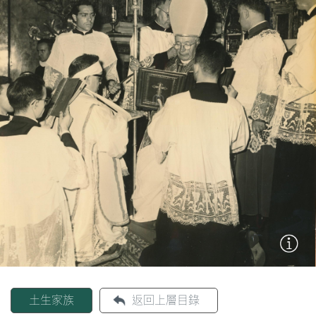
圖
媽
閣
寺
廟
巴
士
教
堂
街
市
土生家族
返回上層目錄