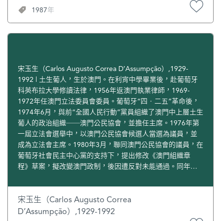
1987年
宋玉生（Carlos Augusto Correa D’Assumpção）,1929-
1992 | 土生葡人，生於澳門。在利宵中學畢業後，赴葡萄牙
科英布拉大學修讀法律，1956年返澳門執業律師，1969-
1972年任澳門立法委員會委員。葡萄牙“四‧二五”革命後，
1974年6月，與前“全國人民行動”黨員組織了澳門中上層土生
葡人的政治組織──澳門公民協會，並擔任主席。1976年第
一屆立法會選舉中，以澳門公民協會候選人當選為議員，並
成為立法會主席。1980年3月，聯同澳門公民協會的議員，在
葡萄牙社會民主中心黨的支持下，提出修改《澳門組織章
程》草案，擬改變澳門政制，後因遭反對未能通過。同年的
第二屆立法會選舉，再次當選為議員、主席。1984年2月，和
澳門公民協會的立法議員，與當時的澳督高斯達在立法會頒
佈法令的權限問題上意見嚴重分歧，導致澳督要求葡萄牙總
宋玉生（Carlos Augusto Correa
統解散立法會。同年8月，立法會改選，再度當選並重任立法
D’Assumpção）,1929-1992
會主席。1988年9月，在第四屆立法會選舉中連任議員、立法