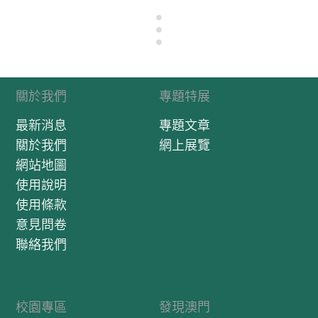
的。而這些妹仔一般都是被遺棄的中國女孩，她們會被她們
的父母親賣身到其他家庭做一段時間（通常約四十年）或一
世的傭人，這種把女孩賣給澳門居民的活動在很早時期已經
開始，儘管中葡雙方的官員不斷禁止，這種活動仍然持續了
超過三個世紀。如上述所言，當一些女孩被剝削及虐待的同
時，一些女孩則如親生子女般被看待，她們通常還會成為遺
產的繼承人，這一點可由仁慈堂存有的記錄證明。葡萄牙在
關於我們
專題特展
世界另一邊的殖民地（亞速爾群島及巴伊亞），也有類似對
最新消息
專題文章
奴僕作出遺產送贈的記述。Manuel Teixeira, Macau no Séc.
XVIII, p.62. C. R. Boxer, Mary and Misogyny: Women in
關於我們
網上展覽
Iberian Expansion Overseas （1415—1815） Some facts,
網站地圖
fancies and personalities, p.88，《澳門史新編》第3冊，第
使用說明
1040頁注72。
使用條款
意見問卷
聯絡我們
校園專區
發現澳門