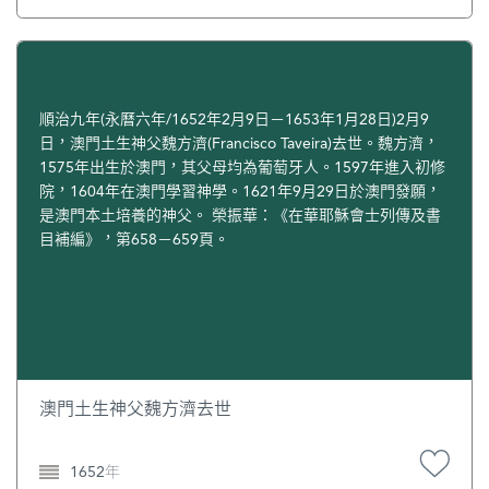
醫的女兒因癌症病逝，年僅30歲。德利傷心了很長時間，並
婉華一直沒外出，大部分時間都臥床休養，親友一直陪伴
捐獻一筆錢給癌病基金。 德利原持有約一成的澳娛股權，
她。 因她身體日差，原住在澳門主教山大宅的何超雄，大部
1992年以六億港元賣給何鴻燊。德利是信德船務主要股東，
分時間都留在香港服侍母親。“非典”後，何超賢多次從紐約
後來，將大部分生意交給兒子及助手處理。他在英國、美
返港照顧母親。而何超雄一直陪伴婉華身邊。2004新年前，
國、加拿大都有產業，擁有財富估計逾20億港元。 1990年，
婉華出院回到淺水灣一號大宅休養，何鴻燊放下手裡的工作
順治九年(永曆六年/1652年2月9日－1653年1月28日)2月9
德利因腸出血在美國的專科醫院進行大手術。手術前，醫生
陪伴妻子下棋、打麻將。 何鴻燊每年都會為婉華慶祝生日。
日，澳門土生神父魏方濟(Francisco Taveira)去世。魏方濟，
告訴他生存機會不大。不過，他還是從死裡逃生，可能與他
2002年8月，婉華78歲大壽，他在澳門葡京擺了18桌宴席，
1575年出生於澳門，其父母均為葡萄牙人。1597年進入初修
年輕時當甲組足球員練就的強健體魄和多年賽車練就的頑強
以自助餐形式為她賀壽。2003年生日，婉華在醫院度過，何
院，1604年在澳門學習神學。1621年9月29日於澳門發願，
意志有關。 德利對風水深信不疑，其中環德成大廈辦事處，
鴻燊及女兒都買了蛋糕為她慶祝，何鴻燊送她一束黃玫瑰和
是澳門本土培養的神父。 榮振華：《在華耶穌會士列傳及書
電話、傢具等都與27年前入住時一樣，絲毫沒有變動。原
一套鑽飾。 孫女何家華於2003年2月結婚時，婉華最後一次
目補編》，第658－659頁。
來，他請風水名家看過，之後一路順景。[2] 2003年7月11
公開露面。她是香港電視兒童節目主持人黎芷珊的姑姑。[3]
日，德利在香港瑪麗醫院逝世，享年90歲。 澳門政府為表揚
2004年2月21日，婉華去世，終年80歲。 何鴻燊在澳門安排
葉德利對澳門賽車事業所作的貢獻，2003年，“第五十屆澳門
妻子後事時，說了黎婉華的遺願：希望他好好地照顧女兒和
格蘭披治大賽車”舉行特別儀式向他致意。葉德利的喪禮以天
孫子。黎婉華最疼愛孫女何家華和何家文。[3] 2月25日下
主教儀式進行，靈堂佈置簡潔，場內外擺放許多白色鮮花。
午，何鴻燊為黎婉華舉行隆重的葬禮，排場相當大。黎婉華
作風低調的葉家謝絕傳媒採訪，何婉婉及子女出席設靈儀
的追思安息儀式在澳門大廟頂大堂舉行。2月25日早上和晚上
式。 葉德利生前好友前來弔唁，夏利里拉家族成員夏利萊博
8點，澳門特別行政區政府降下半旗致哀。 澳門特區行政長官
澳門土生神父魏方濟去世
士及兒子夏雅朗，賭王何鴻燊二太太的兄長藍鏵纓、三太太
何厚鏵，中聯辦副主任李勇武，行政法務司司長陳麗敏，保
陳婉珍及羅保爵士，許世勳和鄭裕彤等人送上花籃致意。何
安司司長張國華，全國政協常委吳福、楊俊文，以及港澳社
鴻燊在兒子何猷龍及兒媳婦羅秀茵的陪同下，前來參加喪
1652年
會知名人士、澳門葡裔社群及社會公益服務團體代表、澳娛