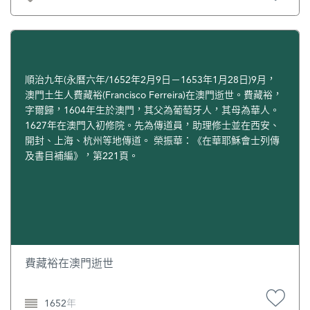
時，已失去大部分記憶，長時間不懂進食，行動非常困難。
式賽車名將；成為一級方程式賽車冠軍的夏健侖（Mika
1981年6月，婉華的獨子何猷光及妻子Suki在何鴻燊位於葡萄
Hakkinen）等多位車壇名將，都是出自德利車隊。德利車隊
牙里斯本的寓所吃完飯，在回家途中因車禍身亡。何鴻燊極
在澳門格蘭披治大賽中奪得六次冠軍，奠定了澳門賽車作為
度傷心，一向視子如命根的婉華，遭受打擊更大。長女何超
世界級車手搖籃的地位。[3] 德利成為全世界單座位賽車最年
英經歷手足早喪之後，精神重度失常。 婉華行事低調，很少
長車手，澳門大賽車博物館設專區展出與德利有關的展品。
露面，極少過問何鴻燊的感情事。由於她從不看中文報章，
順治九年(永曆六年/1652年2月9日－1653年1月28日)9月，
他在香港淺水灣和澳門松山華宅的車房內，擺放著幾輛古董
身邊的人又不向她提及，丈夫跟其他三位太太的新聞，她知
澳門土生人費藏裕(Francisco Ferreira)在澳門逝世。費藏裕，
跑車。一有煩惱，他就到車房看看他的寶貝。他說一看見它
道得很少。她早年出席慈善活動，是個粵劇迷。二女何超賢
字爾歸，1604年生於澳門，其父為葡萄牙人，其母為華人。
們，一切煩惱便煙消雲散。 在大半生中，德利風流盡顯。
悲痛地說，她（婉華）沒做過壞事，卻要承受很多病痛，上
1627年在澳門入初修院。先為傳道員，助理修士並在西安、
1983年，他在墨西哥度假勝地阿及培哥出盡風頭，請來世界
天對她太不公平。 何鴻燊的四位太太當中，以婉華資產最
開封、上海、杭州等地傳道。 榮振華：《在華耶穌會士列傳
各地認識的52位前度女友及她們的丈夫、兒女，與他共度70
少。她住在澳門主教山兩層高大屋，長期重病癱瘓，何鴻燊
及書目補編》，第221頁。
歲誕辰。所有被邀嘉賓都獲贈來回頭等機票、豪華五星級酒
為她安排了許多高級護工，陳婉珍就是其中之一，後來成為
店住宿四天，一切佳餚美酒任吃任喝，德利還向每位女友贈
他的三太太。 婉華的兒女沒有入主澳門旅遊娛樂有限公司
送金錶、鑽石胸針等名貴禮物。他出手闊綽，令外國記者以
（簡稱澳娛）。三女何超雄掌管澳門逸園賽狗股份公司。二
為他是阿拉伯酋長，後才知他是港澳富豪。這條消息瞬息轉
女何超賢及其丈夫Peter負責的網站生意由父親資助。孫女何
發世界各地，並配以德利與眾洋妞嬉水的照片，一夜之間，
家華於2003年結婚，何鴻燊贈送紐約豪宅作為結婚禮物。 婉
他的“豪舉”，名震全球。 德利妻子是何鴻燊之妹何婉婉，當
華的病情一直不穩定，多年來受盡腎病和腸病折磨，需要24
年德利前往西貢暫避戰亂時認識，雙雙墮入愛河。何婉婉居
小時看護照顧，還要定期到香港養和醫院接受檢查。2003
費藏裕在澳門逝世
住澳洲。德利還有一位太太在美國，生下兒子小泰迪，成為
年“非典”爆發後，家人怕她到醫院會被感染，有一段長時間
他最疼愛的兒子。德利的港澳生意都交由長子葉慶華打理，
沒帶她到醫院檢查。直至“非典”疫情減弱，家人才帶她從澳
1652年
葉慶華原是他的侄子，後過繼給他。德利生育三子二女，從
門到香港入住養和醫院的私家病房檢查身體。“非典”期間，