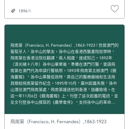
1896年
飛南第（Francisco, H. Fernandes）,1863-1923 | 世居澳門的
葡萄牙人，孫中山的摯友。孫中山在香港西醫書院就學時，
飛南第在香港法院任翻譯，兩人相識，遂成知己。1892年
（清光緒十八年）孫中山畢業後，準備在澳門行醫，曾請飛
南第在澳門代為申請行醫執照。1893年飛南第主辦澳門《鏡
海叢報》，孫中山棄醫從政時，將自己的醫療器械和生活用
具贈給飛南第留作紀念。1895年10月，廣州起義失敗，孫中
山潛往澳門飛南第處，飛南第護送他到香港，脱離險境。在
這一年11月6日《鏡海叢報》上，刊登了這次起義的電訊，並
全文刊登孫中山撰寫的《農學會序》，支持孫中山的革命事
業；又在頭版頭條位置發表文章，高度評價孫中山的品格。
辛亥革命後，飛南第為孫中山的革命事業取得成功感到高
興。1912年元旦，孫中山就任中華民國臨時大總統，飛南第
飛南第（Francisco, H. Fernandes）,1863-1923
時任澳門市議事公局（即市政廳）議員，特意致函孫中山表