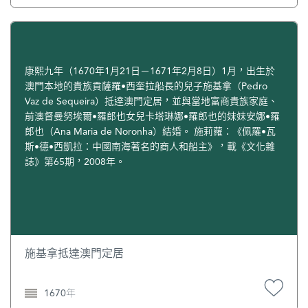
禮。[4] [1]《港澳大百科全書》編委會：《港澳大百科全
屬下機構有關負責人等近千人前來弔唁。 葬禮中，何鴻燊神
書》，廣州：花城出版社，1993，第807頁。 [2]立日：
情哀傷沉重，在獻花灑土時動作震慄，神情激動。當時他已
《港、台億萬富豪傳2》，廣州：廣東高等教育出版社，
82歲，為妻子的喪事奔波，親自在澳門選擇墓地，並以“愛妻
1995，第94-99頁。 [3]《他們支撐著香港娛樂業：體育名門
何黎婉華夫人”發訃聞悼念。而家人排名中沒有二太太藍瓊
——葉德利》，載“新浪網＂，2009年1月5日，
纓、三太太陳婉珍與四太太梁安琪的名字，以示對元配妻子
康熙九年（1670年1月21日－1671年2月8日）1月，出生於
http://ent.sina.com.cn/s/2008-11-21/17492261756.shtml。
的尊重。[1] 位於澳門巴坡沙大馬路的何黎婉華庇道演藝劇
澳門本地的貴族貢薩羅•西奎拉船長的兒子施基拿（Pedro
[4]林蘊兒：《何鴻燊妹夫葉德利設靈》，2012年7月18日，
院，前身是電影院。多年前，何鴻燊捐錢將澳門高士德大馬
Vaz de Sequeira）抵達澳門定居，並與當地富商貴族家庭、
http://www.hihoku.com/yule/mingxing/gtxw/2011/0112/55
路一幢大廈以黎婉華的洋名命名，大廈內設有不少福利設施
前澳督曼努埃爾•羅郎也女兒卡塔琳娜•羅郎也的妹妹安娜•羅
073.html。
及政府辦公室。 [1]《澳門賭王的家庭秘史》，載“騰訊新聞
郎也（Ana Maria de Noronha）結婚。 施莉蘿：《佩羅•瓦
＂網，2008年7月22日，
斯•德•西凱拉：中國南海著名的商人和船主》，載《文化雜
http://news.qq.com/a/20040321/000278.htm。 [2]《何鴻
誌》第65期，2008年。
燊》，載“維基百科＂網，2012年12月11日，
http://zh.wikipedia.org/wiki/%E4%BD%95%E9%B4%BB%E
7%87%8。 [3]《黎婉華》，載“維基百科＂網，2012年12月
11日，
http://zh.wikipedia.org/wiki/%E9%BB%8E%E5%A9%89%E
8%8F%AF。
施基拿抵達澳門定居
1670年