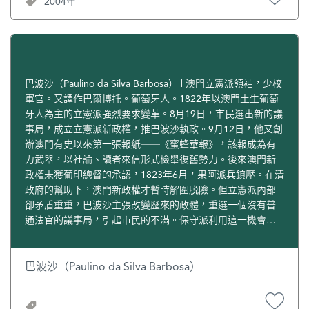
2004年
個馬鼻，德利和何鴻燊等人出標316萬元，多出對手僅1.7萬
藥，只能吃流質食物，體重從115磅跌至70磅。[1] 婉華生育
元。1962年1月1日，德利和何鴻燊等人共同經營的賭場“新
一子三女：長女何超英（Ho Jane Francis）生於1947年，與
花園”正式開張。1962年5月，澳門旅遊娛樂有限公司（簡
蕭百成結婚，後離異；外孫女蕭玟錚（Ringo）與Chaim
稱“澳娛”）成立，霍英東任董事長，葉漢、德利任常務董
Scowcroft結婚。 長子何猷光（Robert）生於1948年，與
事，鴻燊任董事總經理。[2] 德利熱愛賽車，在澳門以“格蘭
（Suki Melanie Susan）蘇潔（譯）結婚；孫女何家華
披治先生”著稱。1955年，他首次參與澳門格蘭披治大賽車，
（Faye）生於1975年，與Michael Anthony Iesu結婚，後離
巴波沙（Paulino da Silva Barbosa） | 澳門立憲派領袖，少校
最終因練習期間發生意外而未能完成賽事，從此，他與賽車
異；外曾孫女蘇麗儀（Melanin）；外曾孫（Michael）孫女
軍官。又譯作巴爾博托。葡萄牙人。1822年以澳門土生葡萄
結下不解之緣。 當初他以車手身份參賽，1970年初，贊助一
何家文（Sarah、1978年生）與意籍男士Sam結婚。 二女何
牙人為主的立憲派強烈要求變革。8月19日，市民選出新的議
級方程式賽車前身——Formula 5000國際賽。 1976年，德利
超賢（Angela），與Peter Kjaer結婚；外孫（Willers，
事局，成立立憲派新政權，推巴波沙執政。9月12日，他又創
創辦德利車隊（Theodore Racing），從參加澳門格蘭披治大
Stanley）生於1987年；外孫女何家晴（Ariel Ho-Kjaer）生於
辦澳門有史以來第一張報紙──《蜜蜂華報》，該報成為有
賽車到贊助北美印第方程式IndyCar 500，到參加一級方程式
1993年。 三女何超雄（Deborah）。[2] 何鴻燊的外甥孫鏡
力武器，以社論、讀者來信形式檢舉復舊勢力。後來澳門新
賽車，他成為國際賽車事業的殿堂級人物。澳門“東望洋跑
鴻說，賭王起家全靠舅媽（婉華），當年何鴻燊岳父在政府
政權未獲葡印總督的承認，1823年6月，果阿派兵鎮壓。在清
道”被認為是德利車隊的主場，而德利在澳門松山的別墅就
做公證人，非常喜歡何鴻燊，讓他做秘書，為他日後基業打
政府的幫助下，澳門新政權才暫時解圍脱險。但立憲派內部
在“東望洋跑道”旁邊。 除參與澳門格蘭披治大賽外，德利車
下基礎。婉華幾個姐妹長得非常漂亮，舅媽（婉華）信奉天
卻矛盾重重，巴波沙主張改變歷來的政體，重選一個沒有普
隊是首支由華人擁有的一級方程式車隊，1978年、1981年、
主教，對我們幾個子侄非常照顧，我可以去英國讀書，全靠
通法官的議事局，引起市民的不滿。保守派利用這一機會，
1982年、1983年參賽，後來，德利接納Ensignteam合併計
舅媽幫助。 正值壯年的何鴻燊又娶了一位太太，即二太太藍
秘密與果阿軍隊勾結，於9月23日凌晨進入澳門，逮捕巴波
劃，不再以德利車隊的名義出戰一級方程式賽車，但他對一
瓊纓。當時，他家業大，工作非常繁忙，各種各樣應酬應接
沙，並將其押往印度受審。
級方程式賽車的支持從未停止。 1983年，在德利的積極推動
不暇，需要一位女主人操持家務，並經常陪伴自己左右出席
巴波沙（Paulino da Silva Barbosa）
下，澳門方程式賽事從太平洋方程式——Formula Pacific正式
各種宴會。 1973年，婉華在葡萄牙遇上車禍，腦部受重創，
改制為三級方程式賽車，德利車隊邀請新人冼拿（Ayrton
昏迷一個月，健康狀況更差。二女何超賢憶述，母親蘇醒
Senna da Silva）出戰，並取得冠軍，冼拿後晉身為一級方程