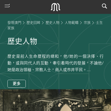
發現澳門
歷史回眸
歷史人物
人物範疇
宗族
土生
家族
歷史人物
歷史是前人生命歷程的總和，他/她的一個決擇、行
動，或與同代人的互動，牽引着時代的發展，不論他/
她是政治領袖、宗教人士，商人或巿井平民。
在此回顧他們的故事，順着他們的足跡，感受時代的脈
熱
門
動。
更多
搜
索
古
地