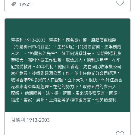
1992年
會主席，同年9月，獲委任為澳門基本法起草委員會委員。此
外還擔任澳門成人教育促進會大會主席，澳門法學會大會主
席，澳門律師公會會長等職務。曾在1971年獲授殷皇子勳
章，1978年獲授殷皇子十字勳章。1992年4月在香港病逝。
葉德利,1913-2003 | 葉德利，西名泰迪葉，原籍廣東梅縣
（今屬梅州市梅縣區），生於印尼。[1]港澳富商、澳娛創始
人之一、“格蘭披治先生”。賭王何鴻燊妹夫。 父親對德利影
響較大，囑咐他要工作勤奮、取信於人。德利少年時，在印
尼接受教育。40年代初，他回到香港，先在國民收銀機公司
當推銷員，後轉到建源公司工作，並出任仰光分公司經理，
取得香港5%食米的入口配額，立下大功。很快，他升任為香
港和東南亞區總經理。在他的努力下，取得五成的食米入口
配額。 他通曉英、法、德、荷蘭、馬來語多種語言，國語、
福建、客家、廣州、上海話等多種中國方言。他英語流利，
熟悉金融股票業務，成為朋友們的投資顧問，很多朋友都把
錢交給他，請他代為投資，因此，他賺了不少錢。 1961
年，“職業賭王”之稱的葉漢忽然來找德利。原來葉漢兩次出
葉德利,1913-2003
高價競投澳門賭場牌照都鎩羽而回，敗在傅老榕家族手下，
但他不服輸，希望能與德利合作。德利聽了葉漢的建議，當