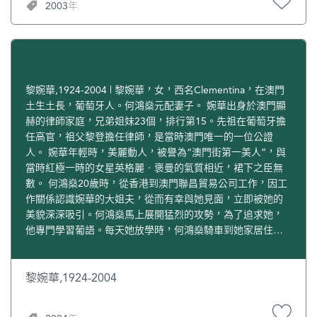
2003年
場婉拒。因為傅家富甲一方，在港澳財雄勢大，單靠兩人之
力，勝算甚微。 葉漢仍不死心，繼續向德利遊說。德利終於
動心，首先找舊老闆希尼斯“教路”，希尼斯為他找到一位在
美國當律師的朋友，通過美國駐葡萄牙領事館，向葡國政府
查詢審批賭牌的準則。 為獲得詳細資料，德利與妻子何婉婉
秘密繞道西班牙及巴黎，親赴里斯本瞭解詳情，一切行動保
黎婉華,1924-2004 | 黎婉華，女，西名Clementina，在澳門
持高度機密。在美籍律師的協助下，德利查出葉漢兩次未能
土生土長，葡萄牙人。何鴻燊元配妻子。 婉華出身於澳門顯
投得賭牌的真相。因葉漢並非葡萄牙公民，在澳門沒有生
赫的律師家庭，兄弟姐妹23個，排行第15。先祖在葡萄牙擔
意，根本不符合申請人的資格，投標書從未送達里斯本。 查
任高官，祖父黎登擔任律師，是當時澳門唯一的一位公證
清原因後，德利靈機一觸，想到妻兄何鴻燊在澳門有生意、
人。 婉華年輕時，美麗動人，被譽為“澳門街第一美人”，與
而其太太是葡國人，是最佳拍檔的人選。於是，他找來何鴻
當時紅極一時的女星英格麗‧褒曼的氣質相近，裙下之臣無
燊助陣，眾人憂慮財力未必能與傅家抗衡，何鴻燊找來霍英
數。 何鴻燊20歲時，從香港到澳門聯昌貿易公司工作，因工
東作後盾。為了增加勝券，霍英東建議在投標書內加上如獲
作關係認識婉華的大姐夫，從而有幸與她見面，立即被她的
賭牌，興建碼頭等公共設施，使往來港澳的時間縮短，吸引
美貌深深吸引。何鴻燊馬上展開猛烈的攻勢，為了追求她，
更多港人到澳門旅遊。 德利他們在澳門聘請負責草擬投標文
他專門學習葡語。每天她放學時，何鴻燊騎車到她家居住的
件的律師突然失蹤，各人眼見投標期限將至，急得如熱鍋上
山水園見面，下班後再約她飲茶。何鴻燊通過與婉華交往，
的螞蟻。後來，德利叫來賽車手四處駕車尋找這位律師，結
學會了一口葡萄牙語，婉華並協助他在澳門開創事業。 1942
果在一條小街找到他。德利以了得的口才，最終說服律師立
年，婉華與何鴻燊結婚，婚後第一年，何鴻燊成功賺得人生
黎婉華,1924-2004
即返回律師樓草擬文件。各人忙了整個通宵，天亮前完成投
第一桶金100萬元。1957年，婉華突然患上結腸炎，遍尋名
標書。 揭盅之日，德利等人爆冷勝出。後來才知只贏對手一
醫仍未能根治。又引起其他併發症，必須切除胃部，長期服