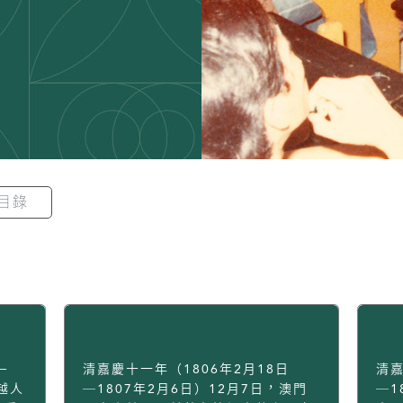
目錄
－
清嘉慶十一年（1806年2月18日
清嘉
越人
─1807年2月6日）12月7日，澳門
─1