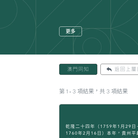
更多
澳門同知
返回上層
1
3
3
第
-
項結果，共
項結果
乾隆二十四年（1759年1月29日
1760年2月16日）本年，貴州平