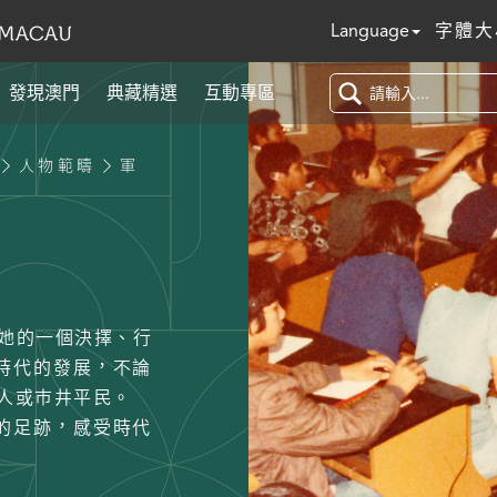
Language
字體大
發現澳門
典藏精選
互動專區
人物範疇
軍
/她的一個決擇、行
時代的發展，不論
人或巿井平民。
的足跡，感受時代