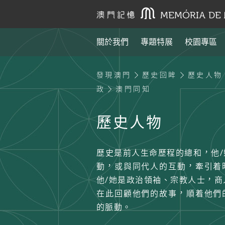
關於我們
專題特展
校園專區
發現澳門
歷史回眸
歷史人物
政
澳門同知
歷史人物
歷史是前人生命歷程的總和，他
動，或與同代人的互動，牽引着
他/她是政治領袖、宗教人士，商
在此回顧他們的故事，順着他們
的脈動。