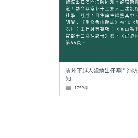
魏綰出任澳門海防同知。魏綰崇
道，勸令恭常都十三鄉人士建設
社學。既成，日集諸生課藝其中
明曜：《重修香山縣誌》卷10《
表》；王廷鈐等纂輯：《香山縣
常都十三鄉採訪冊》卷下《宦跡
第66頁。
貴州平越人魏綰出任澳門海防
知
1759年