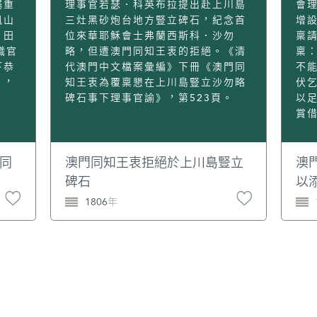
儒重
理事官若瑟．科英布拉提出赴上川島
會
鳳山
三灶黑砂炮台地方豎立碑石，紀念首
增
。田
位來華耶穌會士弗蘭西斯科．沙勿
稟
職官
略，但遭澳門同知王衷的拒絕。《清
稟
下恭
代澳門中文檔案彙編》下冊《澳門同
不
》，
知王衷為覆稟懇在上川島豎立沙勿略
伏
碑石事下理事官諭》，第523頁。
以
賞
造
內
屋
同
澳門同知王衷拒絕於上川島豎立
澳
批
碑石
以
實
澳
1806年
約
條
華
遽
葺
石
年
自
據