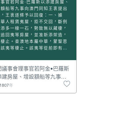
理事官若阿金·巴羅斯以添建房屋、
設額船等九事向澳門同知王衷提出
請，王衷逐條予以回復：一、據
：華人租賃夷屋，拒不交回，斷例
能添多一椽一石，勢致無以藏棲，
乞追回夷等房屋，並准新添架造，
足棲止。查澳地本屬中華，蒙聖恩
借該夷等棲止。該夷等從前即有建
，亦必自行居住，香邑地方遼闊，
地民人世居土著，何至憑空踞住夷
？其或有夷人從前貪得租利，將屋
門議事會理事官若阿金•巴羅斯
賃；或需用緊急，將屋當押。必系
添建房屋、增設額船等九事向
有自行建造確據，及民人原議契
門同知王衷提出稟請，王衷逐
1807年
，方准稟明地方官查訊押遷。若系
予以回復
人自建之屋，未便憑空指為踞住，
令押退。至澳夷房屋廟宇，止准修
壞爛，不得於舊有之外添建一椽一
，違者以違制律論罪，系乾隆十四
七月內奏定章程，勒石示諭有案。
應永遠遵守，未便輕請改易。二、
稟：例定洋趁夷船二十五號，稅照