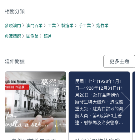
相關分類
發現澳門
〉
澳門百業
〉
工業
〉
製造業
〉
手工業
〉
炮竹業
典藏精選
〉
圖像館
〉
照片
延伸閱讀
更多主題
民國十七年(1928年1月1
日─1928年12月31日)11
月26日，氹仔益隆炮竹
廠發生特大爆炸，造成嚴
重火災。駐紮在當地的海
航人員、第6及第50土著
連、射擊場及治安警察出
動救援，主要阻止氯酸鉀
桶的蔓延爆炸及救護工