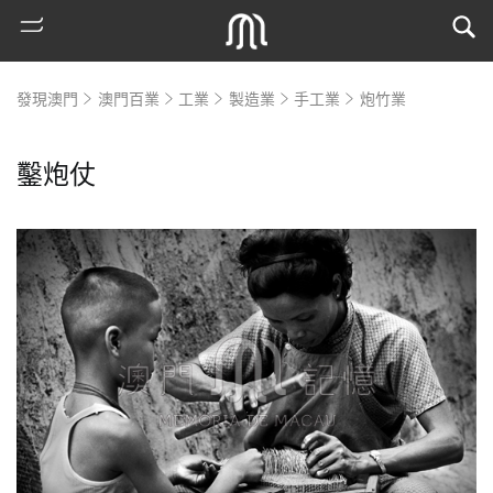
發現澳門
澳門百業
工業
製造業
手工業
炮竹業
鑿炮仗
熱
門
搜
索
古
地