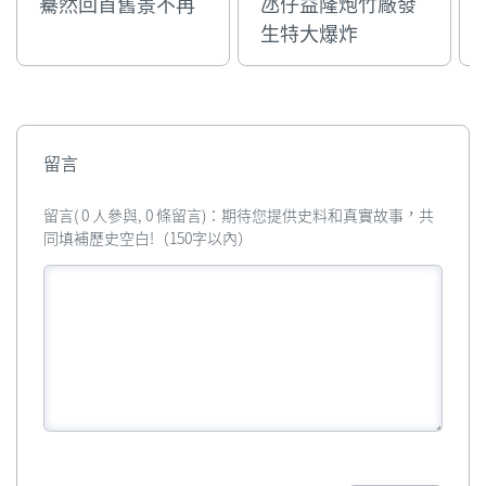
驀然回首舊景不再
氹仔益隆炮竹廠發
人。這次爆炸致使6名工
生特大爆炸
人死亡，傷者無數。甚至
將整個氹仔舊城區的玻璃
門窗全部震碎。12月6
日，該廠被勒令停業整
頓。施白蒂：《澳門編年
史：20世紀
留言
(1900─1949)》，第224
頁；陳煒恒：《從益隆炮
留言( 0 人參與, 0 條留言)：期待您提供史料和真實故事，共
竹廠的興衰看氹仔炮竹業
同填補歷史空白!（150字以內）
變遷》，載《海島回瀾》
創刊號第38─49頁，
2009年。