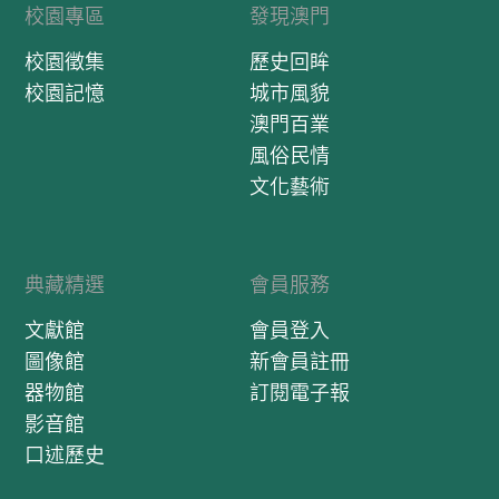
校園專區
發現澳門
校園徵集
歷史回眸
校園記憶
城市風貌
澳門百業
風俗民情
文化藝術
典藏精選
會員服務
文獻館
會員登入
圖像館
新會員註冊
器物館
訂閱電子報
影音館
口述歷史