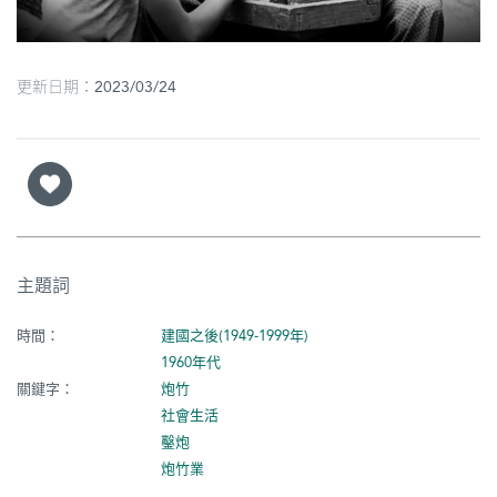
圖
媽
更新日期：2023/03/24
閣
寺
廟
巴
士
主題詞
教
時間：
建國之後(1949-1999年)
堂
1960年代
街
關鍵字：
炮竹
市
社會生活
鑿炮
炮竹業