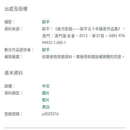
出處及版權
攝影：
歐平
資料來源：
歐平：《歲月影蹤——歐平五十年攝影作品集》，
澳門：澳門基金會，2013，第27頁。ISBN 978-
99937-1-085-1
數位作品提供者：
歐平
權限範圍：
如需使用有關資料，需徵得有關版權實體的同意。
基本資料
語種：
中文
資料類型：
圖片
照片
黑白
登錄號碼：
p0025216