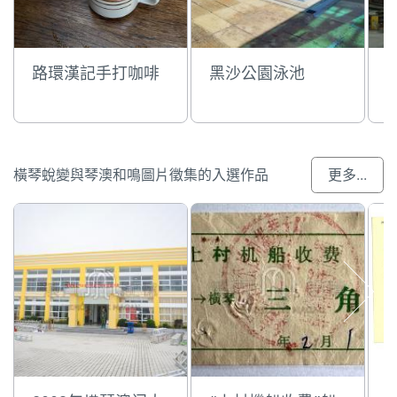
路環漢記手打咖啡
黑沙公園泳池
橫琴蛻變與琴澳和鳴圖片徵集的入選作品
更多...