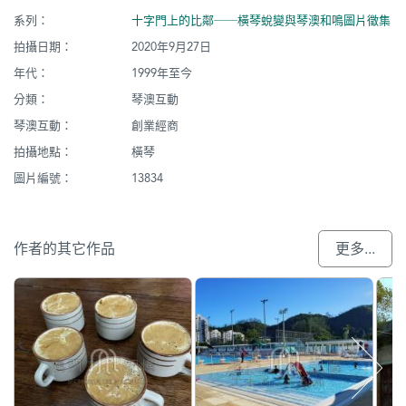
系列：
十字門上的比鄰──橫琴蛻變與琴澳和鳴圖片徵集
拍攝日期：
2020年9月27日
年代：
1999年至今
分類：
琴澳互動
琴澳互動：
創業經商
拍攝地點：
橫琴
圖片編號：
13834
作者的其它作品
更多...