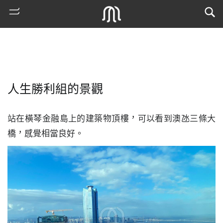
人生勝利組的景觀
站在橫琴金融島上的建築物頂樓，可以看到澳氹三條大
橋，感覺相當良好。
熱
門
搜
索
古
地