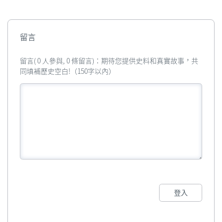
留言
留言( 0 人參與, 0 條留言)：期待您提供史料和真實故事，共
同填補歷史空白!（150字以內）
登入