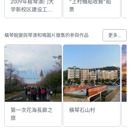
2009年横琴澳门大
“上村機船收費”船
学新校区建设工程
票
指挥部
橫琴蛻變與琴澳和鳴圖片徵集的參與作品
更多...
第一次花海長廊之
橫琴石山村
旅