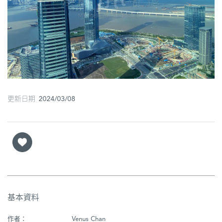
圖
媽
閣
寺
廟
更新日期 2024/03/08
巴
士
教
堂
街
市
基本資料
作者：
Venus Chan