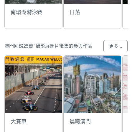
南環湖游泳賽
日落
澳門回歸25載”攝影展圖片徵集的參與作品
更多...
大賽車
晨曦澳門