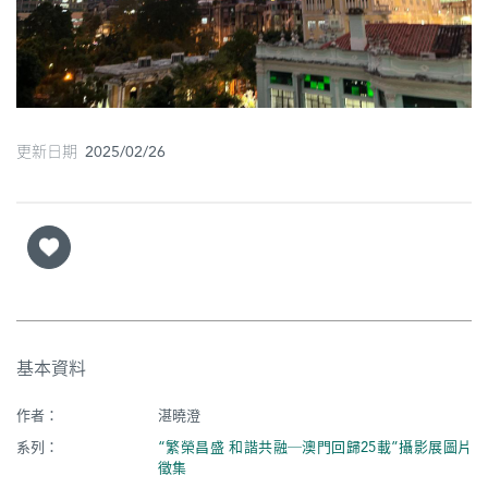
圖
媽
閣
寺
更新日期 2025/02/26
廟
巴
士
教
堂
基本資料
街
市
作者：
湛曉澄
系列：
“繁榮昌盛 和諧共融─澳門回歸25載”攝影展圖片
徵集