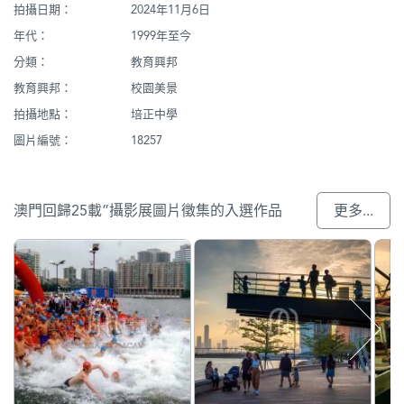
拍攝日期：
2024年11月6日
年代：
1999年至今
分類：
教育興邦
教育興邦：
校園美景
拍攝地點：
培正中學
圖片編號：
18257
澳門回歸25載”攝影展圖片徵集的入選作品
更多...