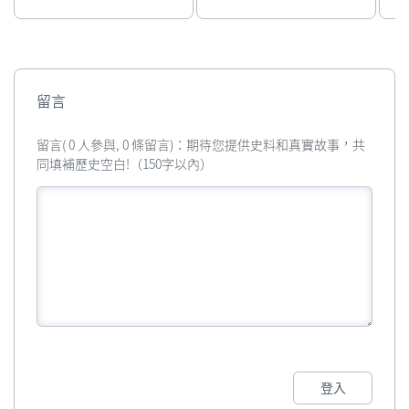
留言
留言( 0 人參與, 0 條留言)：期待您提供史料和真實故事，共
同填補歷史空白!（150字以內）
登入