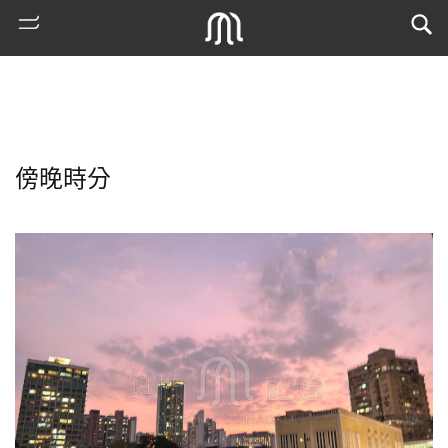
傍晚時分
熱
門
搜
索
古
地