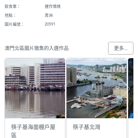
飲食業：
運作情境
地點：
青洲
圖片編號：
20591
澳門北區圖片徵集的入選作品
更多...
筷子基海面棚戶屋
筷子基北灣
區