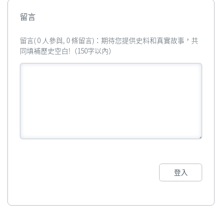
留言
留言( 0 人參與, 0 條留言)：期待您提供史料和真實故事，共
同填補歷史空白!（150字以內）
登入