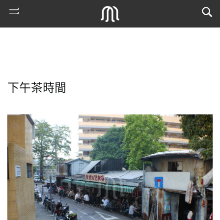
下午茶時間
熱
門
搜
索
古
地