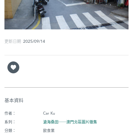
圖
媽
閣
寺
更新日期 2025/09/14
廟
巴
士
教
堂
基本資料
街
市
作者：
Car Ku
系列：
滄海桑田──澳門北區圖片徵集
分類：
飲食業