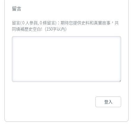
留言
留言( 0 人參與, 0 條留言)：期待您提供史料和真實故事，共
同填補歷史空白!（150字以內）
登入