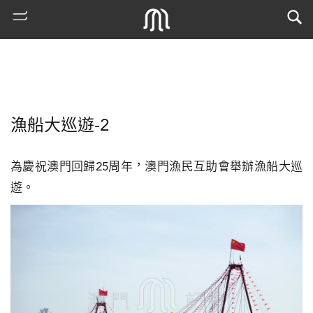
漁船大巡遊-2
為慶祝澳門回歸25周年，澳門漁民互助會舉辦漁船大巡
遊。
熱
門
搜
索
古
地