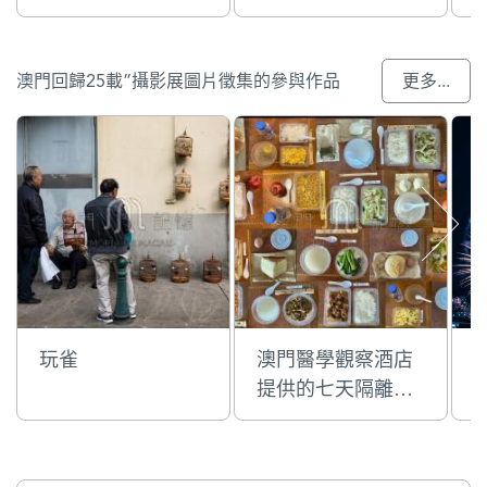
澳門回歸25載”攝影展圖片徵集的參與作品
更多...
玩雀
澳門醫學觀察酒店
提供的七天隔離餐
飲食物