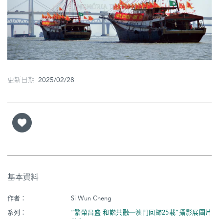
圖
媽
閣
寺
廟
更新日期 2025/02/28
巴
士
教
堂
街
基本資料
市
作者：
Si Wun Cheng
系列：
“繁榮昌盛 和諧共融─澳門回歸25載”攝影展圖片