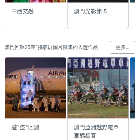
中西交融
澳門光影節-5
澳門回歸25載”攝影展圖片徵集的入選作品
更多...
避"疫"回澳
澳門亞洲越野電單
車錦標賽