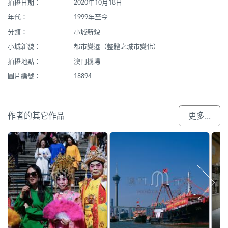
拍攝日期：
2020年10月18日
年代：
1999年至今
分類：
小城新貌
小城新貌：
都市變遷（整體之城市變化）
拍攝地點：
澳門機場
圖片編號：
18894
作者的其它作品
更多...