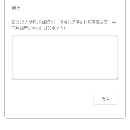
留言
留言( 0 人參與, 0 條留言)：期待您提供史料和真實故事，共
同填補歷史空白!（150字以內）
登入