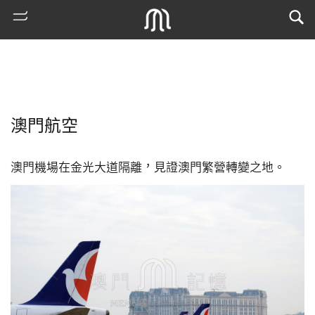
澳門航空
澳門機場在金光大道隔離，見證澳門繁營轉變之地。
熱
門
搜
索
古
地