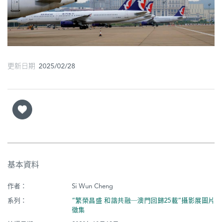
圖
媽
閣
更新日期 2025/02/28
寺
廟
巴
士
教
堂
基本資料
街
市
作者：
Si Wun Cheng
系列：
“繁榮昌盛 和諧共融─澳門回歸25載”攝影展圖片
徵集