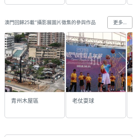
澳門回歸25載”攝影展圖片徵集的參與作品
更多...
青州木屋區
老仗耍球