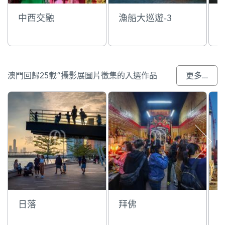
中西交融
漁船大巡遊-3
澳門回歸25載”攝影展圖片徵集的入選作品
更多...
日落
拜佛