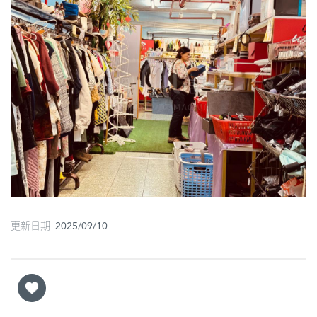
圖
媽
閣
寺
廟
巴
士
教
堂
更新日期 2025/09/10
街
市