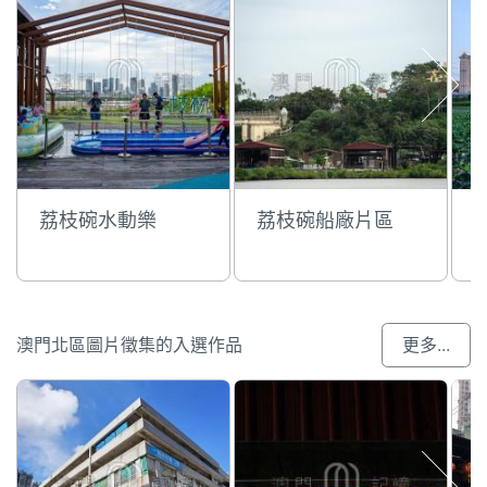
荔枝碗水動樂
荔枝碗船廠片區
澳門北區圖片徵集的入選作品
更多...