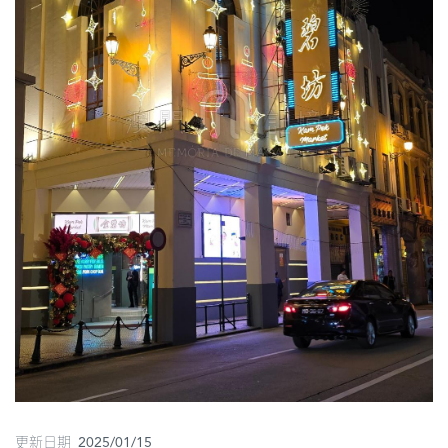
圖
媽
閣
寺
廟
巴
士
教
堂
街
市
更新日期 2025/01/15