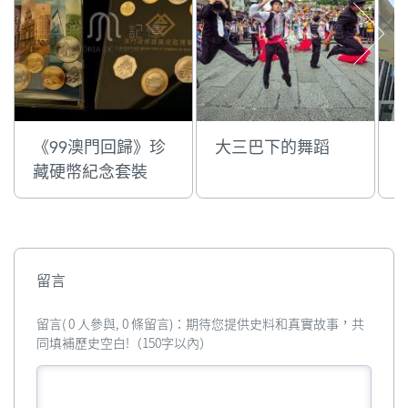
《99澳門回歸》珍
大三巴下的舞蹈
藏硬幣紀念套裝
留言
留言( 0 人參與, 0 條留言)：期待您提供史料和真實故事，共
同填補歷史空白!（150字以內）