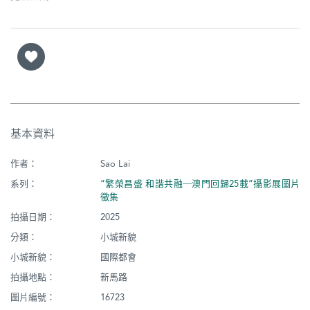
基本資料
作者：
Sao Lai
系列：
“繁榮昌盛 和諧共融─澳門回歸25載”攝影展圖片
徵集
拍攝日期：
2025
分類：
小城新貌
小城新貌：
國際都會
拍攝地點：
新馬路
圖片編號：
16723