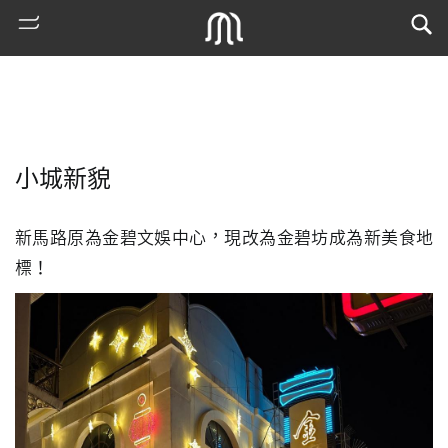
小城新貌
新馬路原為金碧文娛中心，現改為金碧坊成為新美食地
標！
熱
門
搜
索
古
地