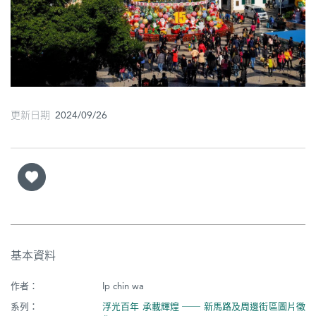
圖
媽
閣
寺
廟
更新日期 2024/09/26
巴
士
教
堂
街
基本資料
市
作者：
Ip chin wa
系列：
浮光百年 承載輝煌 ── 新馬路及周邊街區圖片徵