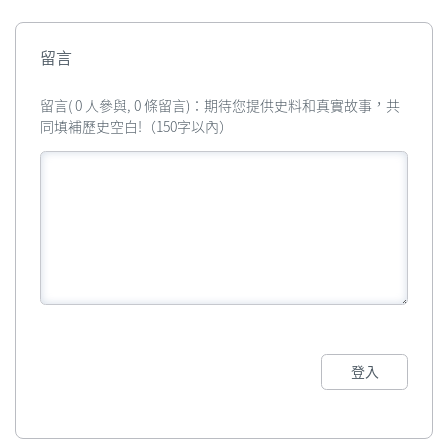
留言
留言( 0 人參與, 0 條留言)：期待您提供史料和真實故事，共
同填補歷史空白!（150字以內）
登入