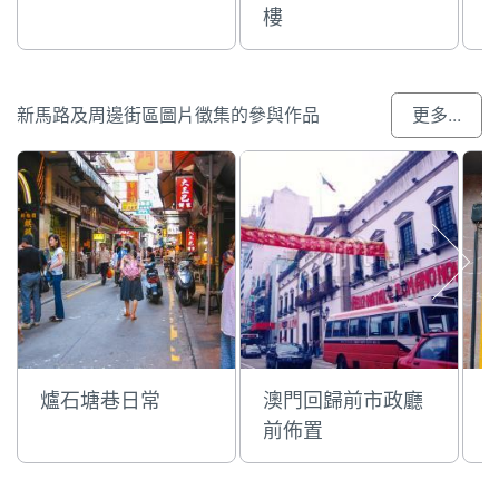
樓
新馬路及周邊街區圖片徵集的參與作品
更多...
爐石塘巷日常
澳門回歸前市政廳
前佈置