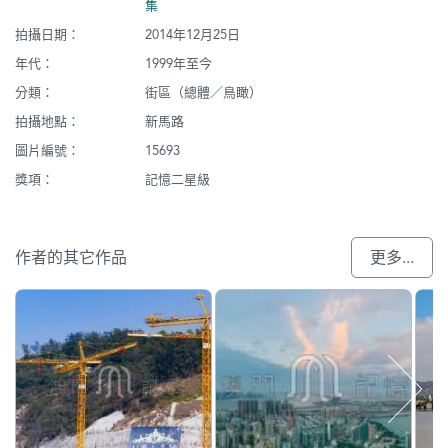
集
拍攝日期：
2014年12月25日
年代：
1999年至今
分類：
街區（總體／鳥瞰）
拍攝地點：
新馬路
圖片編號：
15693
獎項：
記憶二星級
作者的其它作品
更多...