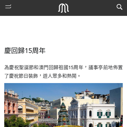
慶回歸15周年
為慶祝聖誕節和澳門回歸祖國15周年，議事亭前地佈置
了慶祝節日裝飾，遊人眾多和熱鬧。
熱
門
搜
索
古
地