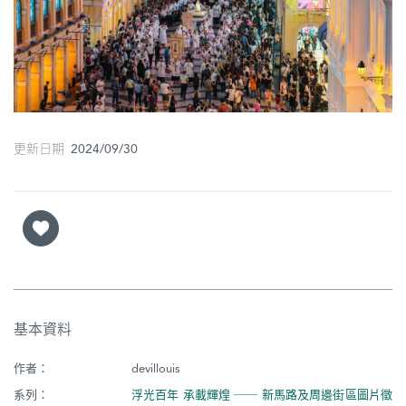
圖
媽
閣
寺
廟
更新日期 2024/09/30
巴
士
教
堂
街
基本資料
市
作者：
devillouis
系列：
浮光百年 承載輝煌 ── 新馬路及周邊街區圖片徵