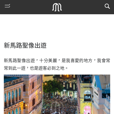
新馬路聖像出遊
新馬路聖像出遊，十分美麗，是我喜愛的地方，我會常
常到此一遊，也是遊客必到之地。
熱
門
搜
索
古
地