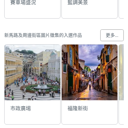
賽車場盛況
藍調美景
新馬路及周邊街區圖片徵集的入選作品
更多...
市政廣埸
福隆新街