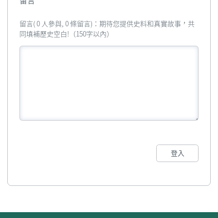
留言
留言( 0 人參與, 0 條留言)：期待您提供史料和真實故事，共
同填補歷史空白!（150字以內）
登入