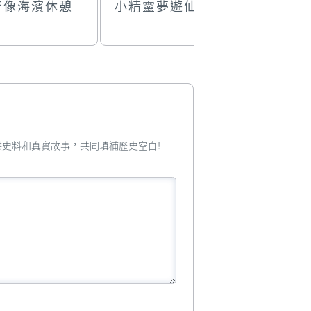
音像海濱休憩
小精靈夢遊仙境
變遷
您提供史料和真實故事，共同填補歷史空白!