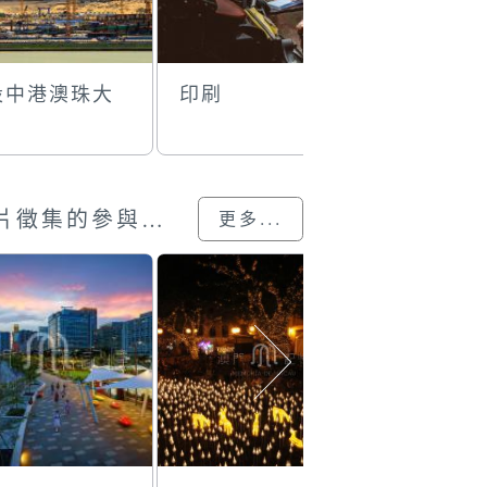
設中港澳珠大
印刷
日出東方
澳門回歸25載”攝影展圖片徵集的參與作品
更多...