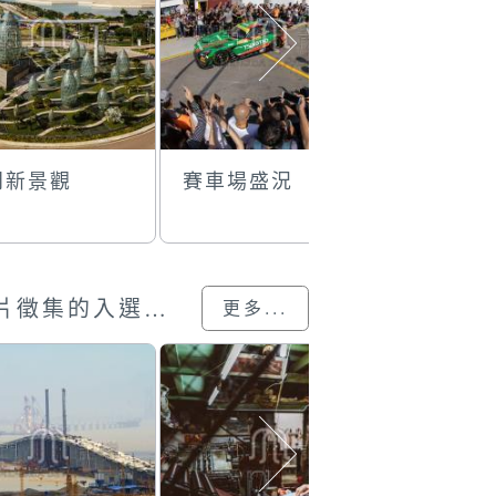
門新景觀
賽車場盛況
歡慶大巡
澳門回歸25載”攝影展圖片徵集的入選作品
更多...