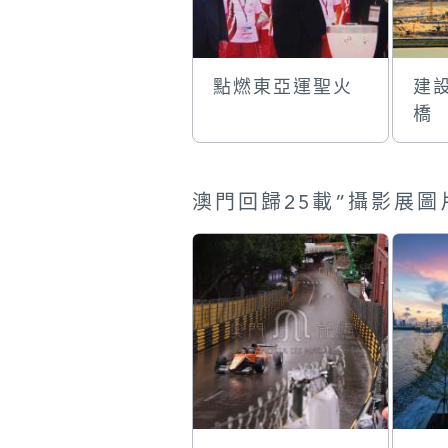
點燃東亞運聖火
建
橋