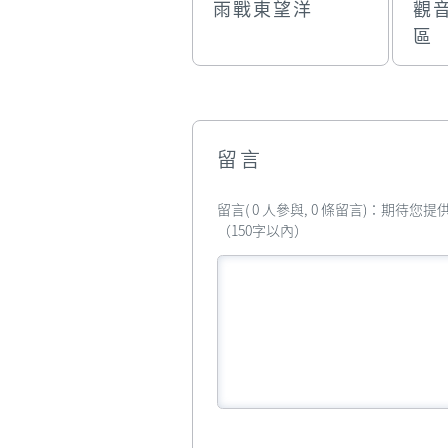
雨戰東望洋
觀
區
留言
留言( 0 人參與, 0 條留言)：期待
（150字以內）