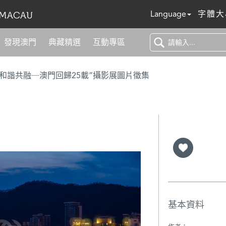
Language
字體大
發現澳門
典藏精選
互動專區
 和諧共融─澳門回歸25載”攝影展圖片徵集
基本資料