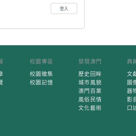
登入
展
校園專區
發現澳門
典
章
校園徵集
歷史回眸
文
覽
校園記憶
城市風貌
圖
澳門百業
器
風俗民情
影
文化藝術
口