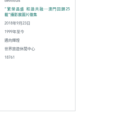
devillouis
“繁榮昌盛 和諧共融─澳門回歸25
載”攝影展圖片徵集
2018年9月23日
1999年至今
邁向輝煌
世界旅遊休閒中心
18761