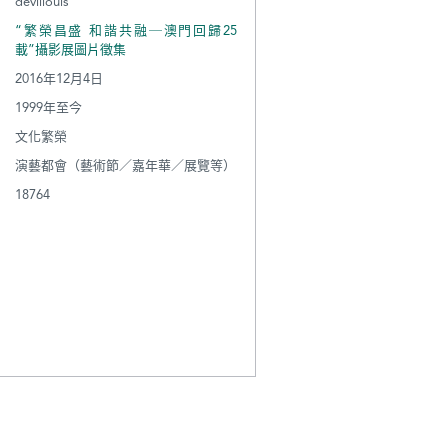
devillouis
“繁榮昌盛 和諧共融─澳門回歸25
載”攝影展圖片徵集
2016年12月4日
1999年至今
文化繁榮
演藝都會（藝術節／嘉年華／展覽等）
18764