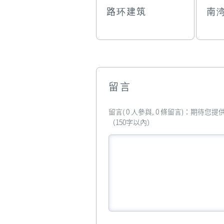
路环建筑
南
留言
留言( 0 人參與, 0 條留言)：期待
（150字以內）