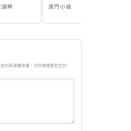
湾湖畔
澳門小城
制作龍舟
您提供史料和真實故事，共同填補歷史空白!