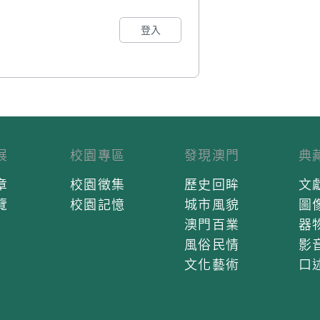
登入
展
校園專區
發現澳門
典
章
校園徵集
歷史回眸
文
覽
校園記憶
城市風貌
圖
澳門百業
器
風俗民情
影
文化藝術
口