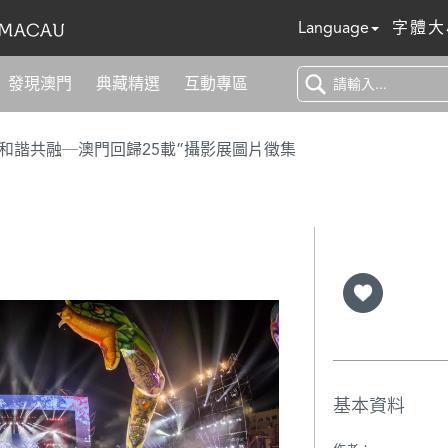
Language
字體大
發現澳門
典藏精選
互動專區
 和諧共融─澳門回歸25載”攝影展圖片徵集
基本資料