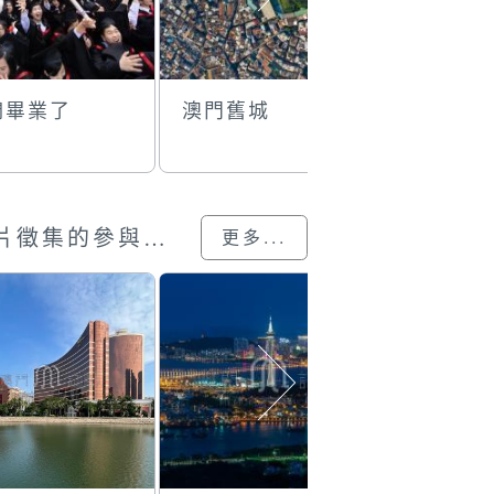
們畢業了
澳門舊城
沙灘動感
澳門回歸25載”攝影展圖片徵集的參與作品
更多...