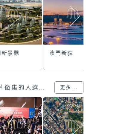
門新景觀
澳門新貌
激烈的賽
澳門回歸25載”攝影展圖片徵集的入選作品
更多...