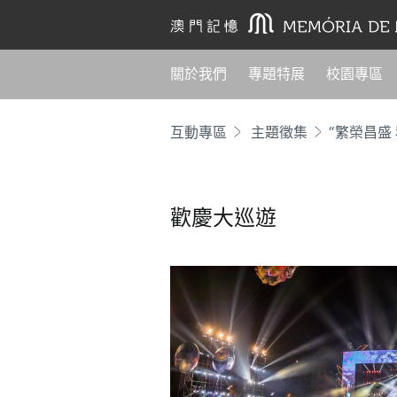
關於我們
專題特展
校園專區
互動專區
主題徵集
“繁榮昌盛
歡慶大巡遊