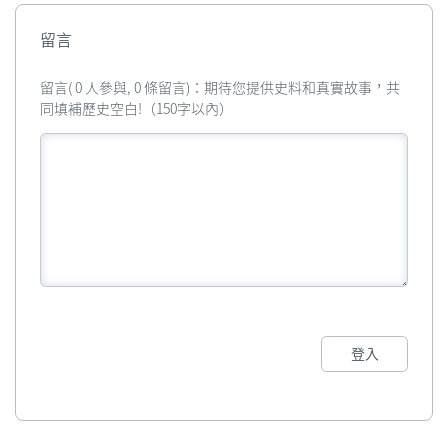
留言
留言( 0 人參與, 0 條留言)：期待您提供史料和真實故事，共
同填補歷史空白!（150字以內）
登入