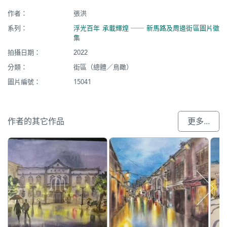
作者：
張洪
系列：
浮光百年 承載輝煌 ── 新馬路及周邊街區圖片徵
集
拍攝日期：
2022
分類：
街區（總體／鳥瞰）
圖片編號：
15041
作者的其它作品
更多...