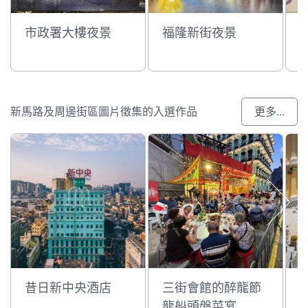
市政署大樓夜景
福隆新街夜景
新馬路及周邊街區圖片徵集的入選作品
更多...
昔日新中央酒店
三街會館的醉龍節
龍船頭盤菜宴