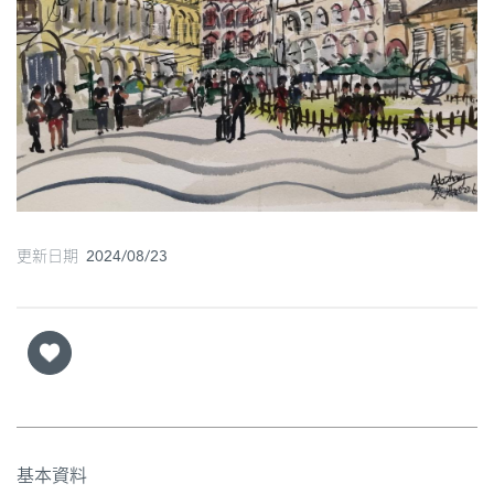
圖
媽
閣
寺
廟
巴
更新日期 2024/08/23
士
教
堂
街
市
基本資料