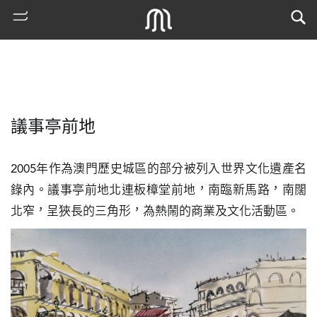
議事亭前地
2005年作為澳門歷史城區的部分被列入世界文化遺產名
錄內。議事亭前地北連板樟堂前地，南臨新馬路，南闊
北窄，呈狹長的三角形，為熱鬧的商業及文化活動區。
熱
門
搜
索
古
地