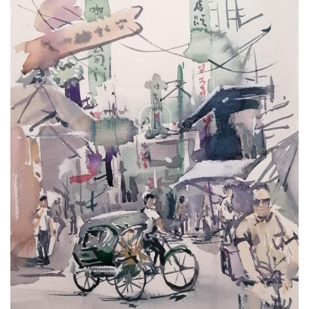
圖
媽
閣
寺
廟
巴
士
教
堂
街
市