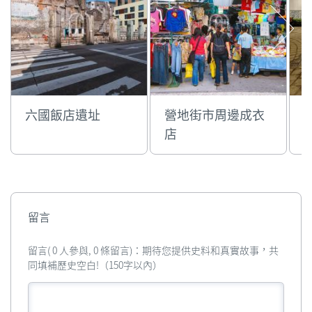
六國飯店遺址
營地街市周邊成衣
店
留言
留言( 0 人參與, 0 條留言)：期待您提供史料和真實故事，共
同填補歷史空白!（150字以內）