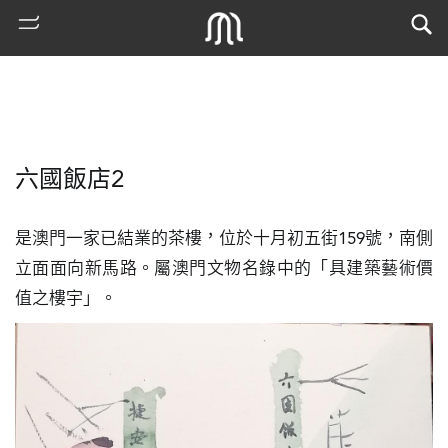
六國飯店2
是澳門一家已結業的茶樓，位於十月初五街159號，南側
立面面向新馬路。屬澳門文物名錄中的「具建築藝術價
值之樓宇」。
熱
門
搜
索
古
地