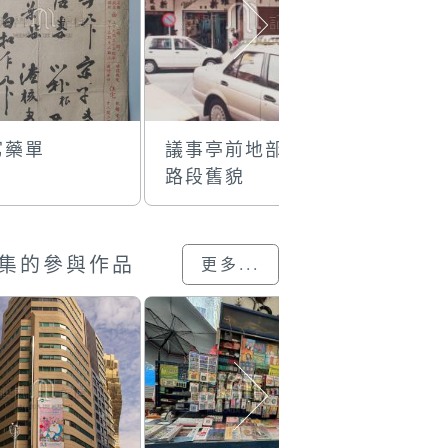
寫藥單
議事亭前地部份
康公夜市
路段舊貌
集的參與作品
更多...