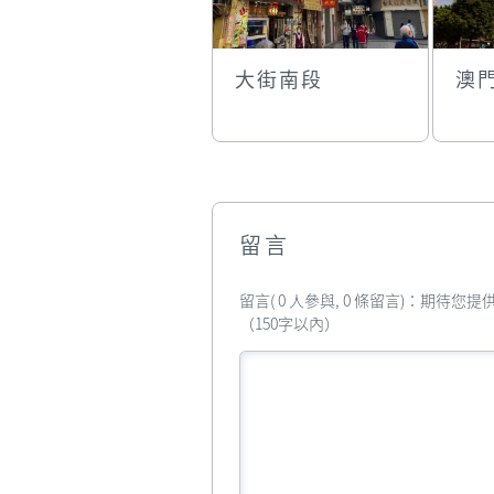
大街南段
澳
留言
留言( 0 人參與, 0 條留言)：期待
（150字以內）