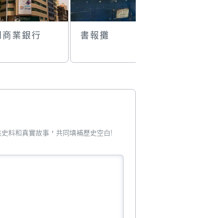
門商業銀行
書報攤
關帝古廟
您提供史料和真實故事，共同填補歷史空白!