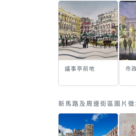
議事亭前地
市
新馬路及周邊街區圖片徵