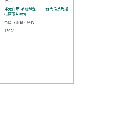
張洪
浮光百年 承載輝煌 ── 新馬路及周邊
街區圖片徵集
街區（總體／鳥瞰）
15026