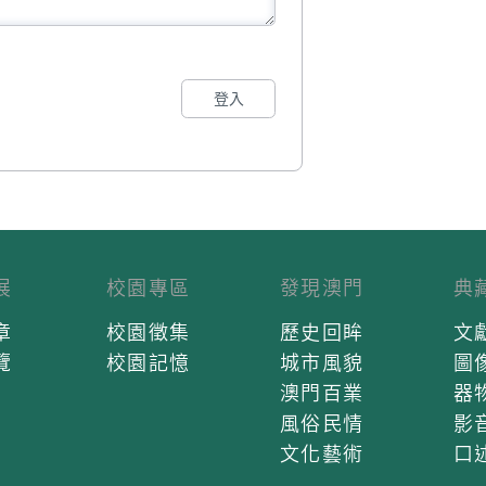
登入
展
校園專區
發現澳門
典
章
校園徵集
歷史回眸
文
覽
校園記憶
城市風貌
圖
澳門百業
器
風俗民情
影
文化藝術
口