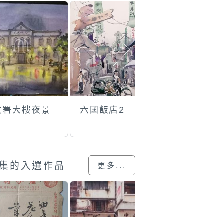
政署大樓夜景
六國飯店2
聖誕節議
地
集的入選作品
更多...