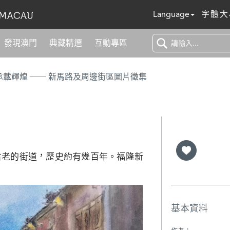
Language
字體大
發現澳門
典藏精選
互動專區
浮光百年 承載輝煌 ── 新馬路及周邊街區圖片徵集
古老的街道，歷史約有幾百年。福隆新
基本資料