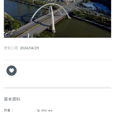
圖
媽
閣
寺
廟
更新日期 2024/04/29
巴
士
教
堂
街
市
基本資料
作者：
Ip chin wa