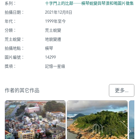
系列：
十字門上的比鄰──橫琴蛻變與琴澳和鳴圖片徵集
拍攝日期：
2021年12月8日
年代：
1999年至今
分類：
荒土蛻變
荒土蛻變：
地貌變遷
拍攝地點：
橫琴
圖片編號：
14299
獎項：
記憶一星級
作者的其它作品
更多...