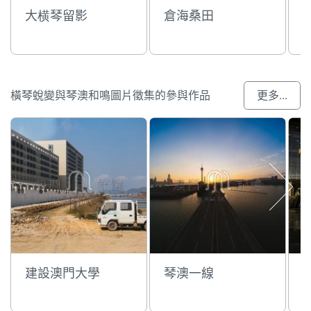
大横琴留影
倉海桑田
橫琴蛻變與琴澳和鳴圖片徵集的參與作品
更多...
建設澳門大學
琴澳一線