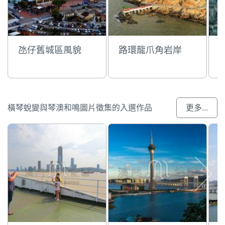
氹仔舊城區風貌
路環龍爪角岩岸
橫琴蛻變與琴澳和鳴圖片徵集的入選作品
更多...