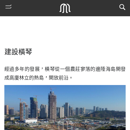
建設橫琴
經過多年的發展，橫琴從一個農莊寥落的邊陲海島開發
成高廈林立的熱島，開放前沿。
熱
門
搜
索
古
地