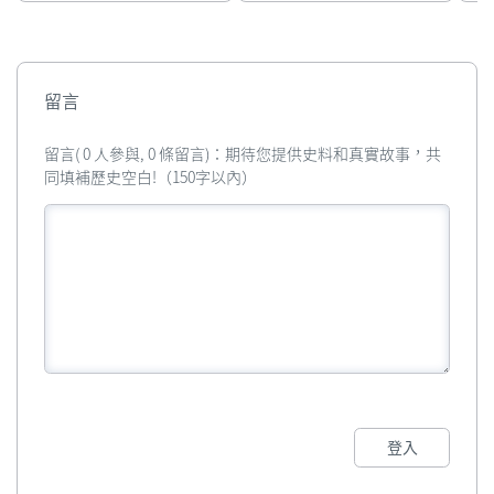
留言
留言( 0 人參與, 0 條留言)：期待您提供史料和真實故事，共
同填補歷史空白!（150字以內）
登入