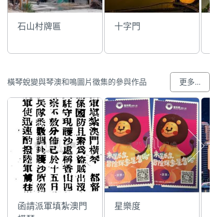
石山村牌匾
十字門
橫琴蛻變與琴澳和鳴圖片徵集的參與作品
更多...
函請派軍填紮澳門
星樂度