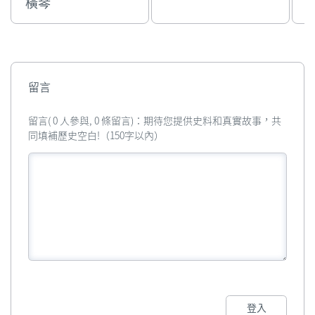
橫琴
留言
留言( 0 人參與, 0 條留言)：期待您提供史料和真實故事，共
同填補歷史空白!（150字以內）
登入