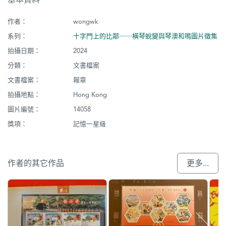
作者：
wongwk
系列：
十字門上的比鄰──橫琴蛻變與琴澳和鳴圖片徵集
拍攝日期：
2024
分類：
文書檔案
文書檔案：
報章
拍攝地點：
Hong Kong
圖片編號：
14058
獎項：
記憶一星級
作者的其它作品
更多...