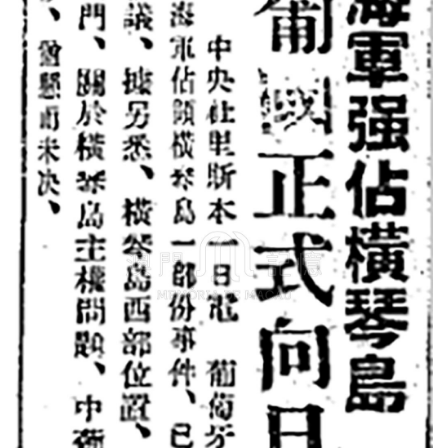
圖
媽
閣
寺
廟
巴
士
教
堂
街
市