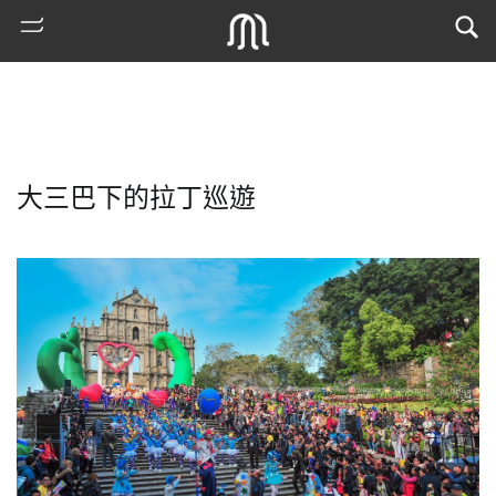
大三巴下的拉丁巡遊
熱
門
搜
索
古
地