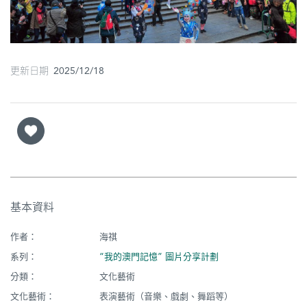
圖
媽
閣
更新日期 2025/12/18
寺
廟
巴
士
教
基本資料
堂
作者：
海祺
街
系列：
“我的澳門記憶” 圖片分享計劃
市
分類：
文化藝術
文化藝術：
表演藝術（音樂、戲劇、舞蹈等）