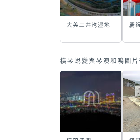
大美二井湾湿地
慶
橫琴蛻變與琴澳和鳴圖片