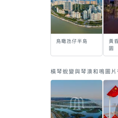
鳥瞰氹仔半島
黃
園
橫琴蛻變與琴澳和鳴圖片