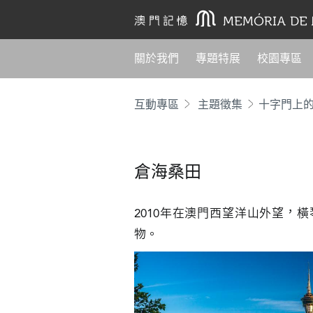
關於我們
專題特展
校園專區
互動專區
主題徵集
十字門上
倉海桑田
2010年在澳門西望洋山外望，
物。