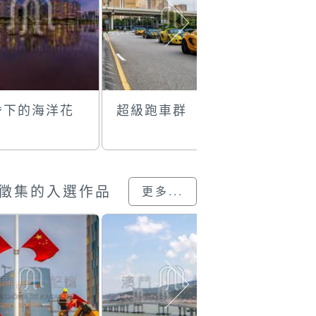
昏下的海洋花
超級跑車群
鳥瞰氹仔
徵集的入選作品
更多...