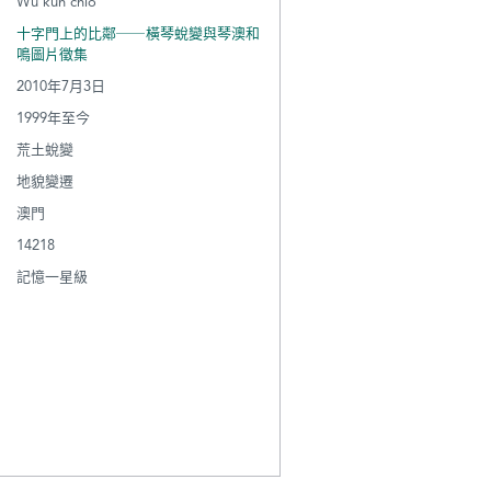
Wu kun chio
十字門上的比鄰──橫琴蛻變與琴澳和
鳴圖片徵集
2010年7月3日
1999年至今
荒土蛻變
地貌變遷
澳門
14218
記憶一星級