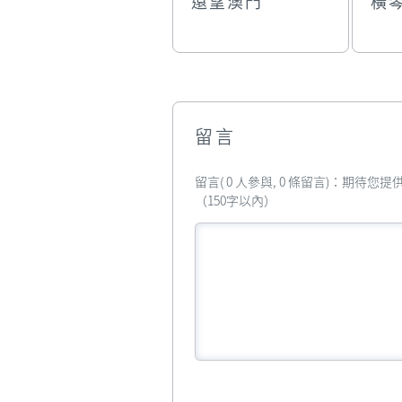
遠望澳門
橫
留言
留言( 0 人參與, 0 條留言)：期待
（150字以內）