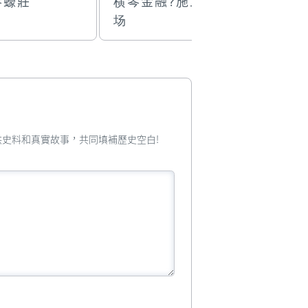
琴蠔莊
横琴金融?施工现
橫琴金融
场
您提供史料和真實故事，共同填補歷史空白!