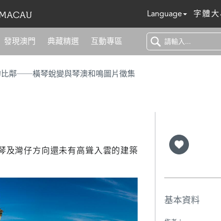
Language
字體大
發現澳門
典藏精選
互動專區
的比鄰──橫琴蛻變與琴澳和鳴圖片徵集
橫琴及灣仔方向還未有高聳入雲的建築
基本資料