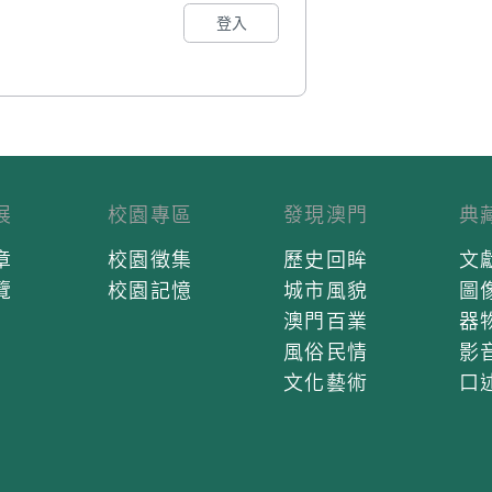
登入
展
校園專區
發現澳門
典
章
校園徵集
歷史回眸
文
覽
校園記憶
城市風貌
圖
澳門百業
器
風俗民情
影
文化藝術
口