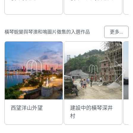
橫琴蛻變與琴澳和鳴圖片徵集的入選作品
更多...
西望洋山外望
建設中的橫琴深井
村