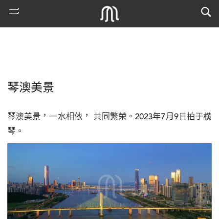
琴澳美景
琴澳美景，一水相依， 共同繁荣。2023年7月9日拍于横
琴。
熱
門
搜
索
古
地