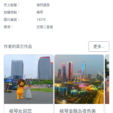
荒土蛻變：
煥然建築
拍攝地點：
橫琴
圖片編號：
14318
獎項：
記憶二星級
作者的其它作品
更多...
横琴欢迎您
横琴金融岛夜色美