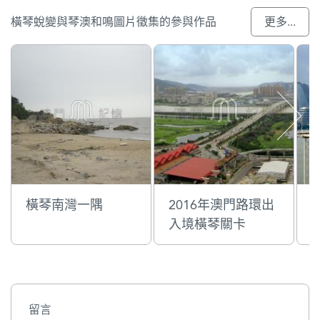
橫琴蛻變與琴澳和鳴圖片徵集的參與作品
更多...
橫琴南灣一隅
2016年澳門路環出
入境橫琴關卡
留言