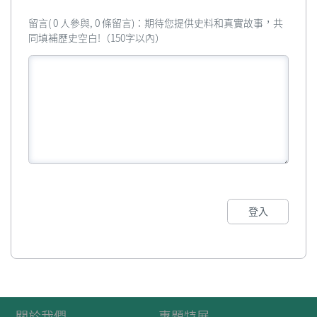
留言( 0 人參與, 0 條留言)：期待您提供史料和真實故事，共
同填補歷史空白!（150字以內）
登入
關於我們
專題特展