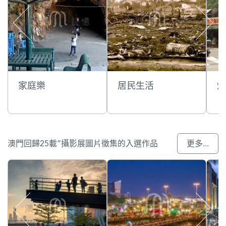
家庭樂
居民生活
灶
澳門回歸25載”攝影展圖片徵集的入選作品
更多...