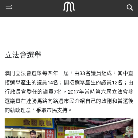
立法會選舉
澳門立法會選舉每四年一屆，由33名議員組成，其中直
接選舉產生的議員14名；間接選舉產生的議員12名；由
行政長官委任的議員7名。2017年當時第六屆立法會參
熱
選議員在連勝馬路向路過市民介紹自己的政剛和當選後
門
的執政理念，爭取市民支持。
搜
索