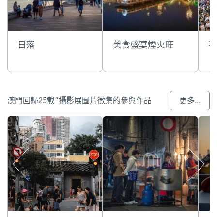
日落
美食盛宴煙火旺
花
澳門回歸25載”攝影展圖片徵集的參與作品
更多...