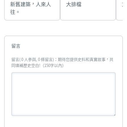
新舊建築，人來人
大排檔
文
往。
留言
留言( 0 人參與, 0 條留言)：期待您提供史料和真實故事，共
同填補歷史空白!（150字以內）