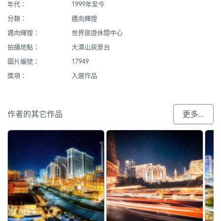
年代：
1999年至今
分類：
邁向輝煌
邁向輝煌：
世界旅遊休閒中心
拍攝地點：
大潭山观景台
圖片編號：
17949
獎項：
入選作品
作者的其它作品
更多...