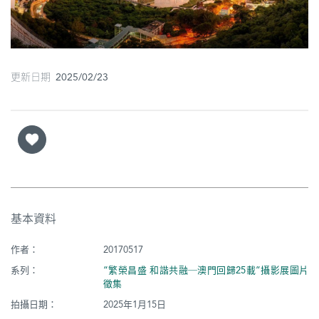
圖
媽
閣
更新日期 2025/02/23
寺
廟
巴
士
教
堂
基本資料
作者：
20170517
街
市
系列：
“繁榮昌盛 和諧共融─澳門回歸25載”攝影展圖片
徵集
拍攝日期：
2025年1月15日