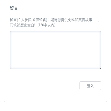
留言
留言( 0 人參與, 0 條留言)：期待您提供史料和真實故事，共
同填補歷史空白!（150字以內）
登入