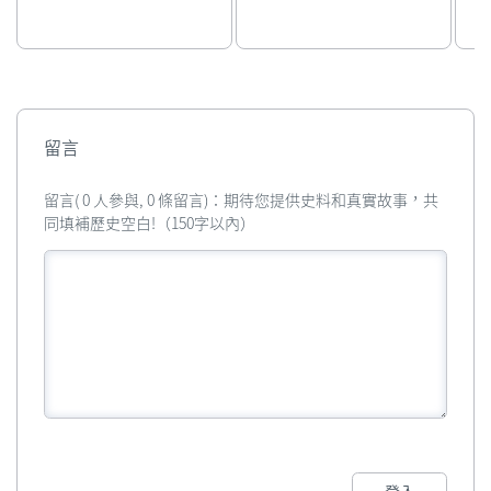
留言
留言( 0 人參與, 0 條留言)：期待您提供史料和真實故事，共
同填補歷史空白!（150字以內）