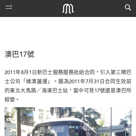
澳巴17號
2011年8月1日新巴士服務服務批給合同，引入第三開巴
士公司「維澳蓮運」。圖為2011年7月31日合同生效前
的東北大馬路／海濱巴士站，當中可見17號還是澳巴所
熱
經營。
門
搜
索
古
地