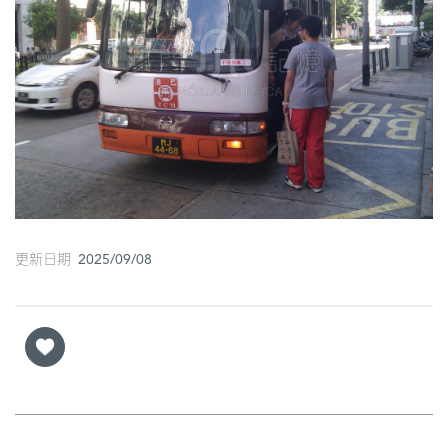
圖
媽
閣
寺
廟
巴
士
更新日期 2025/09/08
教
堂
街
市