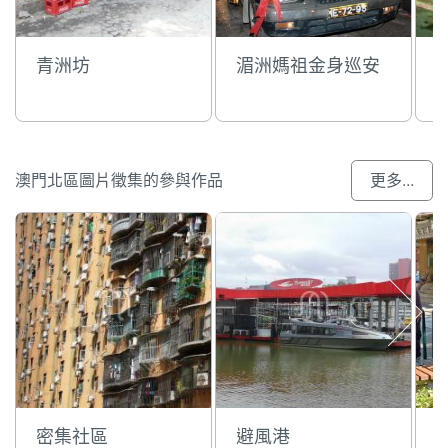
青洲坊
湄洲媽祖金身巡安
澳門北區圖片徵集的參與作品
更多...
密集社區
避風港