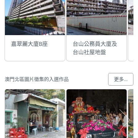
嘉翠麗大廈B座
台山公務員大廈及
台山社屋地盤
澳門北區圖片徵集的入選作品
更多...