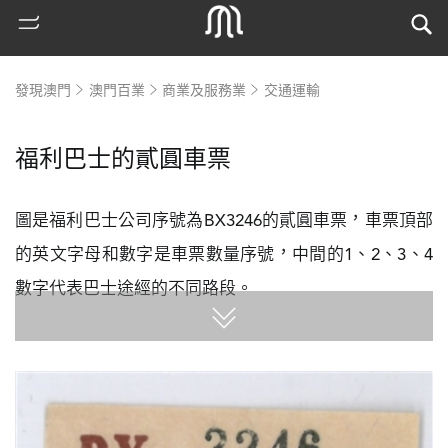
發現澳門
澳門百業
商業及服務業
交通運輸
福利巴士的貳圓車票
圖是福利巴士公司序號為BX3246的貳圓車票，車票頂部
的英文字母和數字是車票數量序號，中間的1、2、3、4
數字代表巴士途經的不同路段。
熱
門
搜
索