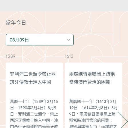
當年今日
1589
1613
1
菲利浦二世頒令禁止西
兩廣總督張鳴岡上疏稱
班牙傳教士進入中國
當時澳門管治的困難
萬曆十七年（1589年2月15
萬曆四十一年（1613年2月
日─1590年2月4日）8月9
19日─1614年2月8日）8月
日，菲利浦二世頒令，禁止
9日，兩廣總督張鳴岡上疏
西班牙傳教士進入中國，澳
稱當時澳門管治的困難：
門西班牙修道院由葡萄牙教
粵則與諸夷互市，而謝絕之