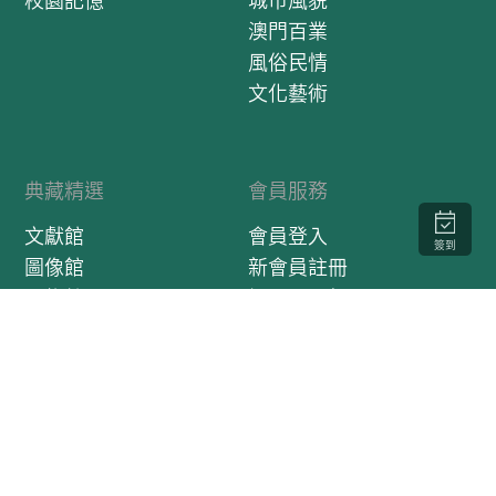
校園記憶
城市風貌
澳門百業
風俗民情
文化藝術
典藏精選
會員服務
文獻館
會員登入
簽到
圖像館
新會員註冊
器物館
訂閱電子報
影音館
口述歷史