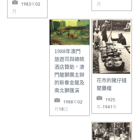
1983年02
月
月
1988年澳門
旅遊司與總統
酒店贊助，澳
門龍獅團主辦
花市的豬仔錢
的新春金龍及
罌攤檔
南北獅匯演
1925
1988年02
年-1941年
月18日