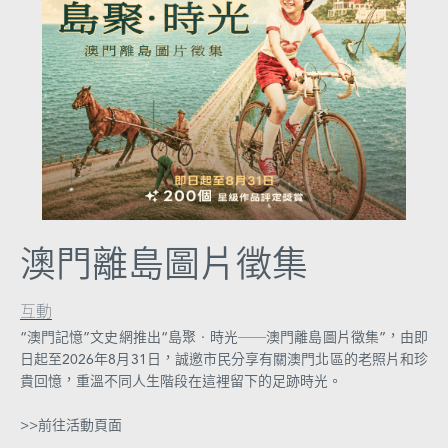
圖
媽
閣
寺
廟
巴
士
澳門離島圖片徵集
教
堂
互動
“澳門記憶”文史網推出“島聚‧時光──澳門離島圖片徵集”，由即
街
日起至2026年8月31日，誠邀市民分享有關澳門北區的老照片和珍
市
貴回憶，重溫不同人生階段在這裡留下的足跡時光。
>>前往活動頁面