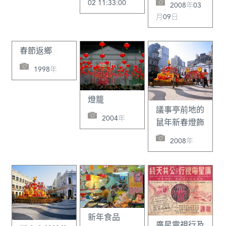
02 11:33:00
2008年03
月09日
春節返鄉
1998年
燈籠
議事亭前地的
2004年
鼠年新春燈飾
2008年
新年食品
廣星電視行及