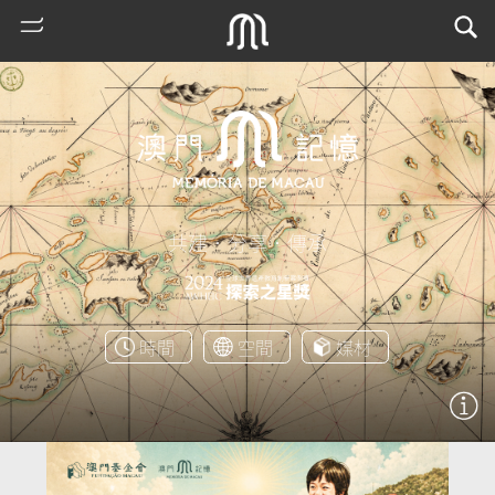
共建．分享．傳承
熱
時間
空間
媒材
門
搜
索
古
地