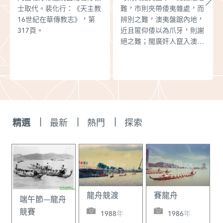
士取代。裴化行：《天主教
難，市則夾帶倭夷雜處，而
16世紀在華傳教志》，第
辨別之難，澳夷盤踞內地，
317頁。
近且匿仰倭以為爪牙，則謝
絕之難；閩廣奸人竄入澳中
搬唆教誘，則提防之難。至
近日白艚盛行，在閩者以販
米為名，拒之則病鄰，而不
拒則交通百出；在粵者以貿
貨為名，禁之則阻絕生理，
而不禁則通澳通倭，弊不勝
究，法不勝設。故此張鳴岡
|
|
|
精選
最新
熱門
探索
提出：“為地方弭隱憂則必
嚴禁曲防，毋姑息養亂之為
得也。”也就是說要在保證
澳門與廣州貿易正常進行的
情況下，嚴格加強廣東政府
對澳門的管理。《明神宗實
錄》卷509，萬曆四十一年
龍舟競渡
賽龍舟
端午節—龍舟
六月庚戌。
競賽
1988年
1986年