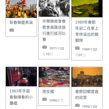
中華總商會春
1989年春節
新春舞龍表演
節會員路氹旅
年初二在車上
行進行拔河比
等待演出的舞
賽
獅隊
1971年02
1989年02
月10日
月07日
1983年手寫
春節回鄉度歲
炮仗檔
春聯揮春的小
的民眾
1990年代
攤檔
1994年02