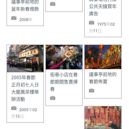
議事亭前地的
公共天線賀年
鼠年新春燈飾
廣告
2008年
1975年02
月11日
議事亭前地的
街巷小店在春
2005年春節
春節佈置
節期間售賣揮
正月初七人日
春
大龍鳳茶樓舉
辦活動
2005年02
月15日