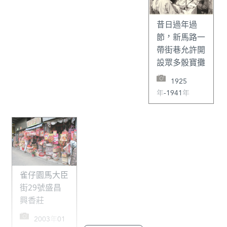
昔日過年過
節，新馬路一
帶街巷允許開
設眾多骰寶攤
1925
年-1941年
雀仔園馬大臣
街29號盛昌
興香莊
2003年01