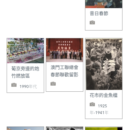
昔日春節
澳門工聯總會
葡京旁邊的炮
春節聯歡留影
竹燃放區
1990年代
花市的金魚檔
1925
年-1941年