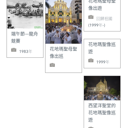
花地瑪聖母聖
像出遊
回歸祖國
(1999年-)
端午節—龍舟
競賽
花地瑪聖像巡
花地瑪聖母聖
1983年
遊
像出巡
1999年
西望洋聖堂的
花地瑪聖像巡
遊