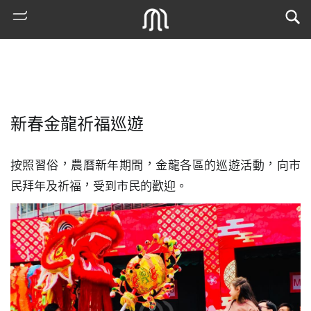
新春金龍祈福巡遊
按照習俗，農曆新年期間，金龍各區的巡遊活動，向市
民拜年及祈福，受到市民的歡迎。
熱
門
搜
索
古
地