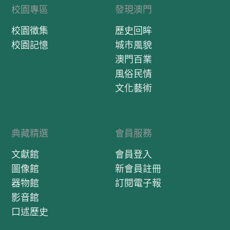
校園專區
發現澳門
校園徵集
歷史回眸
校園記憶
城市風貌
澳門百業
風俗民情
文化藝術
典藏精選
會員服務
文獻館
會員登入
圖像館
新會員註冊
器物館
訂閱電子報
影音館
口述歷史