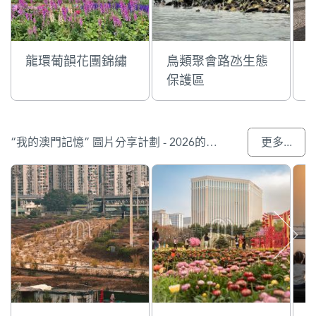
龍環葡韻花團錦繡
鳥類聚會路氹生態
保護區
“我的澳門記憶” 圖片分享計劃 - 2026的參與作品
更多...