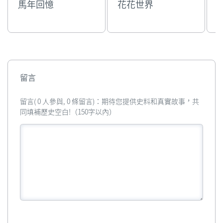
馬年回憶
花花世界
留言
留言( 0 人參與, 0 條留言)：期待您提供史料和真實故事，共
同填補歷史空白!（150字以內）