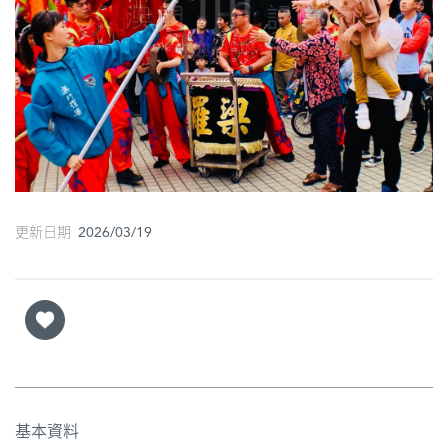
圖
媽
閣
寺
廟
巴
更新日期 2026/03/19
士
教
堂
街
市
基本資料