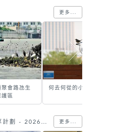
更多...
類聚會路氹生
何去何從的小鳥
葡韻花花
保護區
景觀
“我的澳門記憶” 圖片分享計劃 - 2026的參與作品
更多...