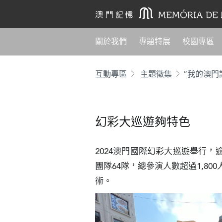
關於我們
專題特展
校園專區
互動專區
主題徵集
“我的澳門
幻彩大巡遊夠特色
2024澳門國際幻彩大巡遊舉行，逾
團隊64隊，總參演人數超過1,8
術。