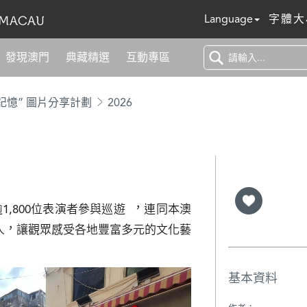
Language
字體大
發現澳門
典藏精選
互動專區
記憶” 圖片分享計劃
2026
1,800位表演者參與巡遊  ，連同本澳
00人，讓觀眾感受各地豐富多元的文化藝
基本資料