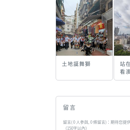
土地誕舞獅
站
看
留言
留言( 0 人參與, 0 條留言)：期待
（150字以內）