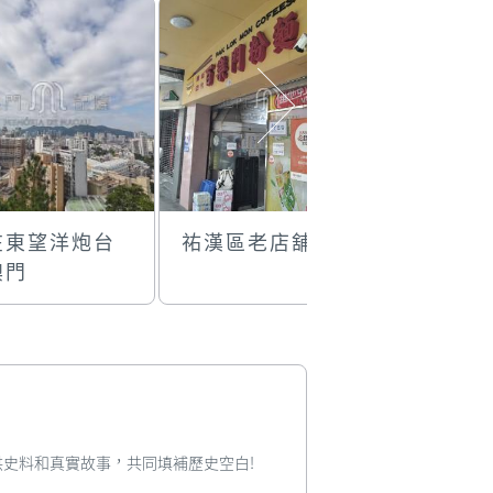
在東望洋炮台
祐漢區老店舖
年味的信
澳門
您提供史料和真實故事，共同填補歷史空白!